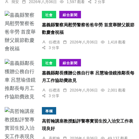
簡安
2026年八月06日
1,597 觀看
2 分享
社會
綜合新聞
嘉義縣警察局慰勞警察爸爸辛勞 首度舉辦父親節
歡慶會祝福
任禮清
2026年八月06日
1,418 觀看
3 分享
社會
綜合新聞
嘉義縣鄰長獲贈公務自行車 呂慧瑜借鏡推鄰長每
月工作協助費政見
任禮清
2026年八月06日
2,001 觀看
3 分享
專欄
高哲翰講座教授點評警專實習生投入治安工作表
現良好
高哲翰
2026年八月06日
49,137 觀看