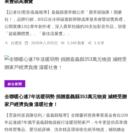
果豐碩高瀏覽
【記者任禮清/嘉義報導】嘉義縣鹿草鄉公所「鹿草探險隊！開麥
拉！」品牌行銷，8/5日在冷研碳索館舉辦成果發表會暨頒獎典禮，
公開展播13位青年創作者，深入鹿草拍攝的26支短影音作品，頒發
「超級團體獎」、「最佳流量獎」...
任禮清
2026年八月05日
5,349 觀看
3 分享
綜合新聞
全聯暖心連7年送暖弱勢 捐贈嘉義縣353萬元物資 減輕受贈
家戶經濟負擔 溫暖社會！
【雲嘉特派員陳信利／嘉義縣報導】全聯慶祥慈善事業基金會自109
年起連續7年攜手嘉義縣物資銀行送暖弱勢家戶，今年更提供高單價
特殊營養品、嬰兒紙尿褲、洗衣精及環保衛生紙等物資，補助總金