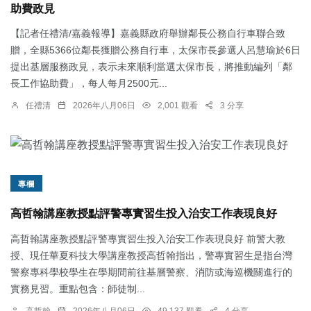
助費政見
【記者任禮清/嘉義報導】嘉義縣政府舉辦鄰長公務自行車聯合致
贈，全縣5366位鄰長獲贈公務自行車，太保市長參選人呂慧瑜於6日
提出基層服務政見，表示未來順利當選太保市長，將推動編列「鄰
長工作協助費」，每人每月2500元...
任禮清
2026年八月06日
2,001 觀看
3 分享
專欄
高哲翰講座教授點評警專實習生投入治安工作表現良好
高哲翰講座教授點評警專實習生投入治安工作表現良好 前警大教
授、現任華夏科技大學講座教授高哲翰指出，警專實習生是指台灣
警察專科學校學生在學期間前往基層警察、消防或海巡機關進行的
實務見習。重點包含：師徒制...
高哲翰
2026年八月06日
49,137 觀看
4 分享