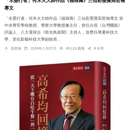
「水墨行者」何木火大師作品《福祿壽》三仙彩墨寶高哲翰
專文
「水墨行者」何木火大師作品《福祿壽》三仙彩墨寶高哲翰專文 前
中央警官學校教授、警察大學教授兼主任，曾任台視《台灣曬龍》
評論人、八大電視台《暗光鳥新聞》主持人，並歷任華夏科技大
學、崇右影藝科技大學副校長...
高哲翰
2026年八月07日
49,116 觀看
8 分享