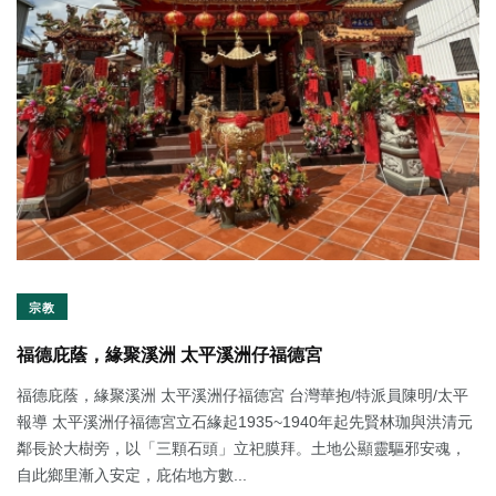
宗教
福德庇蔭，緣聚溪洲 太平溪洲仔福德宮
福德庇蔭，緣聚溪洲 太平溪洲仔福德宮 台灣華抱/特派員陳明/太平
報導 太平溪洲仔福德宮立石緣起1935~1940年起先賢林珈與洪清元
鄰長於大樹旁，以「三顆石頭」立祀膜拜。土地公顯靈驅邪安魂，
自此鄉里漸入安定，庇佑地方數...