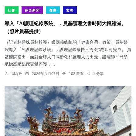
社會
綜合新聞
健康
文教
導入「AI護理紀錄系統」．員基護理文書時間大幅縮減。
（照片員基提供）
（記者林碧珠員林報導）響應賴總統的「健康台灣」政策，員基醫
院導入「AI護理記錄系統」，護理記錄最快只需3秒鐘即可完成。 員
基醫院指出，面對全球人口高齡化和護理人力出走，護理師平日須
承擔高壓臨床實體照護，...
周為政
2026年八月07日
103 觀看
1 分享