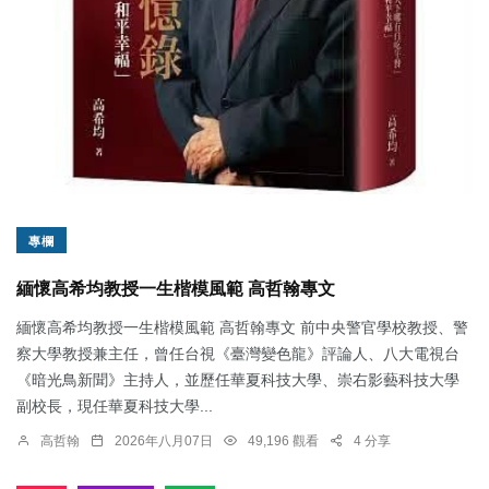
專欄
緬懷高希均教授一生楷模風範 高哲翰專文
緬懷高希均教授一生楷模風範 高哲翰專文 前中央警官學校教授、警
察大學教授兼主任，曾任台視《臺灣變色龍》評論人、八大電視台
《暗光鳥新聞》主持人，並歷任華夏科技大學、崇右影藝科技大學
副校長，現任華夏科技大學...
高哲翰
2026年八月07日
49,196 觀看
4 分享