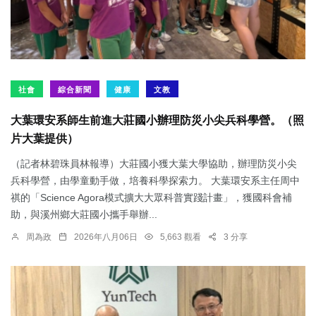
社會
綜合新聞
健康
文教
大葉環安系師生前進大莊國小辦理防災小尖兵科學營。（照
片大葉提供）
（記者林碧珠員林報導）大莊國小獲大葉大學協助，辦理防災小尖
兵科學營，由學童動手做，培養科學探索力。 大葉環安系主任周中
祺的「Science Agora模式擴大大眾科普實踐計畫」，獲國科會補
助，與溪州鄉大莊國小攜手舉辦...
周為政
2026年八月06日
5,663 觀看
3 分享