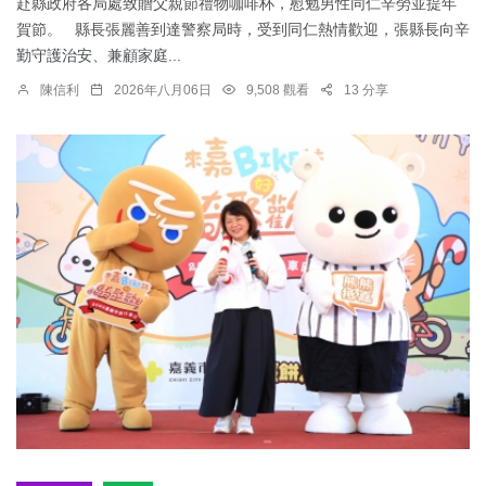
赴縣政府各局處致贈父親節禮物咖啡杯，慰勉男性同仁辛勞並提年
賀節。 縣長張麗善到達警察局時，受到同仁熱情歡迎，張縣長向辛
勤守護治安、兼顧家庭...
陳信利
2026年八月06日
9,508 觀看
13 分享