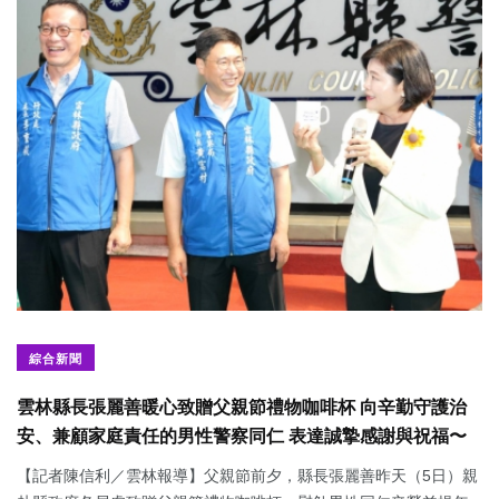
綜合新聞
雲林縣長張麗善暖心致贈父親節禮物咖啡杯 向辛勤守護治
安、兼顧家庭責任的男性警察同仁 表達誠摯感謝與祝福〜
【記者陳信利／雲林報導】父親節前夕，縣長張麗善昨天（5日）親