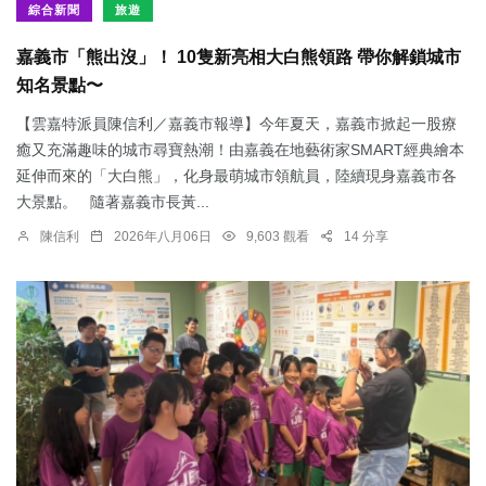
綜合新聞
旅遊
嘉義市「熊出沒」！ 10隻新亮相大白熊領路 帶你解鎖城市
知名景點〜
【雲嘉特派員陳信利／嘉義市報導】今年夏天，嘉義市掀起一股療
癒又充滿趣味的城市尋寶熱潮！由嘉義在地藝術家SMART經典繪本
延伸而來的「大白熊」，化身最萌城市領航員，陸續現身嘉義市各
大景點。 隨著嘉義市長黃...
陳信利
2026年八月06日
9,603 觀看
14 分享