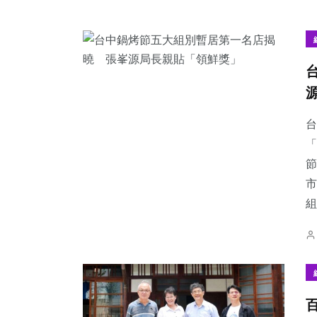
台
「
節
市
組.