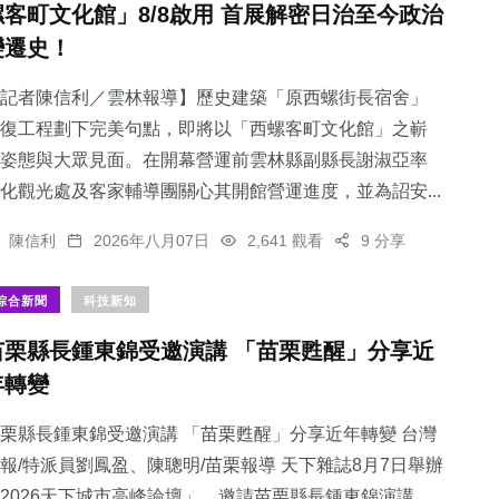
螺客町文化館」8/8啟用 首展解密日治至今政治
變遷史！
記者陳信利／雲林報導】歷史建築「原西螺街長宿舍」
復工程劃下完美句點，即將以「西螺客町文化館」之嶄
103
+
629
+
30
+
姿態與大眾見面。在開幕營運前雲林縣副縣長謝淑亞率
專欄
綜合新聞
科技新知
化觀光處及客家輔導團關心其開館營運進度，並為詔安...
陳信利
2026年八月07日
2,641 觀看
9 分享
綜合新聞
科技新知
141
+
346
+
苗栗縣長鍾東錦受邀演講 「苗栗甦醒」分享近
旅遊
社會
年轉變
栗縣長鍾東錦受邀演講 「苗栗甦醒」分享近年轉變 台灣
報/特派員劉鳳盈、陳聰明/苗栗報導 天下雜誌8月7日舉辦
2026天下城市高峰論壇」，邀請苗栗縣長鍾東錦演講