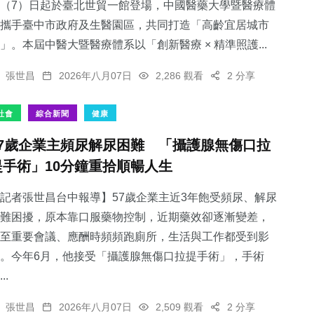
（7）日起於臺北世貿一館登場，中國醫藥大學暨醫療體
攜手臺中市政府及生醫園區，共同打造「高齡宜居城市
」。本屆中醫大暨醫療體系以「創新醫療 × 精準照護...
張世昌
2026年八月07日
2,286 觀看
2 分享
社會
綜合新聞
健康
57歲企業主頻尿解尿困難 「攝護腺無傷口拉
提手術」10分鐘重拾順暢人生
記者張世昌台中報導】57歲企業主近3年飽受頻尿、解尿
難困擾，原本靠口服藥物控制，近期藥效卻逐漸變差，
至重要會議、應酬時頻頻跑廁所，生活與工作都受到影
。今年6月，他接受「攝護腺無傷口拉提手術」，手術
..
張世昌
2026年八月07日
2,509 觀看
2 分享