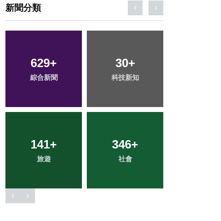
新聞分類
56
+
64
+
2
+
宗教
農業
大陸
44
+
184
+
202
+
頭條
健康
文教