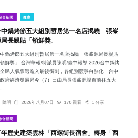
綜合新聞
健康
台中鍋烤節五大組別暫居第一名店揭曉 張峯
源局長親貼「領鮮獎」
中鍋烤節五大組別暫居第一名店揭曉 張峯源局長親貼
領鮮獎」 台灣華報/特派員陳明/臺中報導 2026台中鍋烤
全民人氣票選進入最後衝刺，各組別競爭白熱化！台中
政府經濟發展局今（7）日由局長張峯源親自前往五大
..
陳明
2026年八月07日
170 觀看
1 分享
綜合新聞
百年歷史建築雲林「西螺街長宿舍」轉身「西