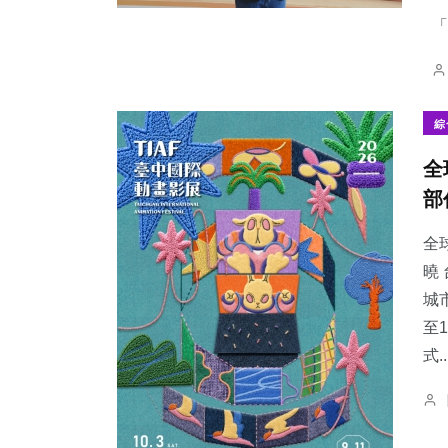
「
綜
全
部
全
曉
城
至
式..