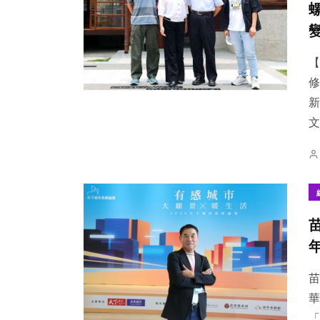
【
修
54
+
65
+
2
+
新
宗教
農業
大陸
文
44
+
184
+
202
+
頭條
健康
文教
苗
華
「