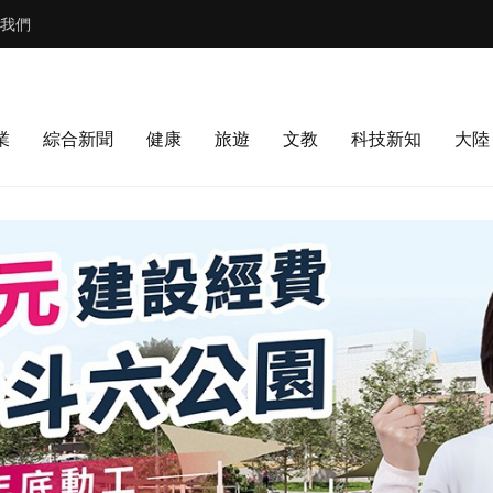
我們
業
綜合新聞
健康
旅遊
文教
科技新知
大陸