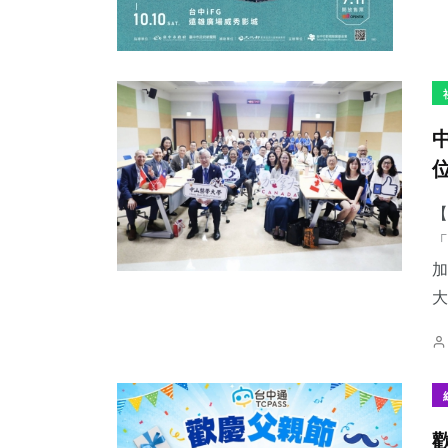
【
「
加
大