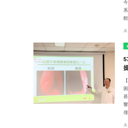
今
系
館
【
困
甚
響
僅.