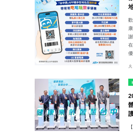
歡
康
謝
在
優
【