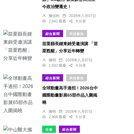
今政治變遷史！
陳信利
2026年八月07日
2,641 觀看
9 分享
綜合新聞
科技新知
苗栗縣長鍾東錦受邀演講 「苗
栗甦醒」分享近年轉變
陳明
2026年八月07日
1,932 觀看
4 分享
綜合新聞
科技新知
全球動畫高手過招！2026台中
國際動畫影展65部作品入圍揭
曉
陳明
2026年八月07日
2,906 觀看
5 分享
社會
綜合新聞