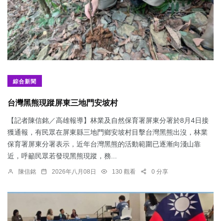
綜合新聞
台灣黑熊現蹤屏東三地門安坡村
【記者陳信銘／高雄報導】林業及自然保育署屏東分署於8月4日接
獲通報，有民眾在屏東縣三地門鄉安坡村目擊台灣黑熊出沒，林業
保育署屏東分署表示，近年台灣黑熊的活動範圍已逐漸向淺山靠
近，呼籲民眾若發現黑熊現蹤，務...
陳信銘
2026年八月08日
130 觀看
0 分享