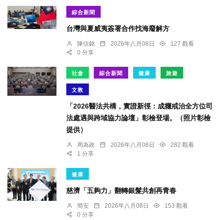
綜合新聞
台灣與夏威夷簽署合作找海廢解方
陳信銘
2026年八月08日
127 觀看
0 分享
社會
綜合新聞
健康
旅遊
文教
「2026醫法共構，實證新徑：成癮戒治全方位司
法處遇與跨域協力論壇」彰檢登場。（照片彰檢
提供）
周為政
2026年八月08日
282 觀看
1 分享
健康
慈濟「五夠力」翻轉銀髮共創再青春
簡安
2026年八月08日
153 觀看
0 分享