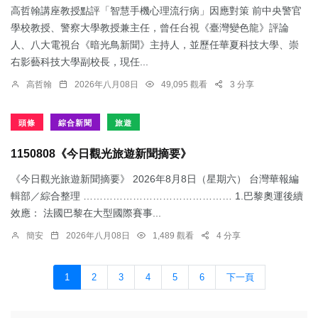
高哲翰講座教授點評「智慧手機心理流行病」因應對策 前中央警官
學校教授、警察大學教授兼主任，曾任台視《臺灣變色龍》評論
人、八大電視台《暗光鳥新聞》主持人，並歷任華夏科技大學、崇
右影藝科技大學副校長，現任...
高哲翰
2026年八月08日
49,095 觀看
3 分享
頭條
綜合新聞
旅遊
1150808《今日觀光旅遊新聞摘要》
《今日觀光旅遊新聞摘要》 2026年8月8日（星期六） 台灣華報編
輯部／綜合整理 ……………………………………… 1.​巴黎奧運後續
效應： 法國巴黎在大型國際賽事...
簡安
2026年八月08日
1,489 觀看
4 分享
1
2
3
4
5
6
下一頁