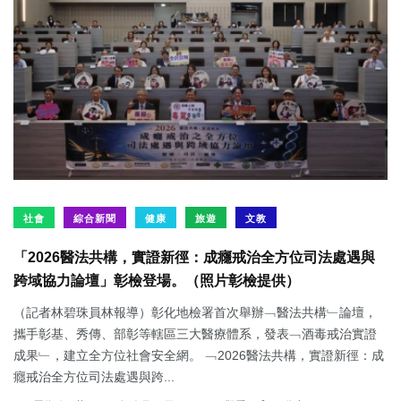
社會
綜合新聞
健康
旅遊
文教
「2026醫法共構，實證新徑：成癮戒治全方位司法處遇與
跨域協力論壇」彰檢登場。（照片彰檢提供）
（記者林碧珠員林報導）彰化地檢署首次舉辦﹁醫法共構﹂論壇，
攜手彰基、秀傳、部彰等轄區三大醫療體系，發表﹁酒毒戒治實證
成果﹂，建立全方位社會安全網。 ﹁2026醫法共構，實證新徑：成
癮戒治全方位司法處遇與跨...