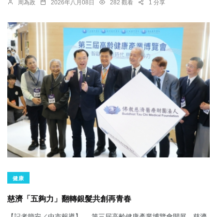
周為政
2026年八月08日
282 觀看
1 分享
健康
慈濟「五夠力」翻轉銀髮共創再青春
【記者簡安／中市報導】 第三屆高齡健康產業博覽會開展，慈濟