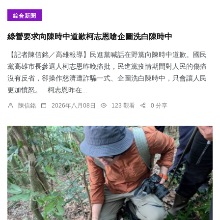
綜合新聞
綠營要求向陳時中道歉柯志恩嗆企圖洗白陳時中
【記者陳信銘／高雄報導】民進黨喊話在野黨向陳時中道歉。國民
黨高雄市長參選人柯志恩昨晚痛批，民進黨疫情期間對人民的傷痛
沒有反省，卻操作慈濟遭詐騙一式、企圖洗白陳時中，只會讓人民
更加憤怒。 柯志恩昨在...
陳信銘
2026年八月08日
123 觀看
0 分享