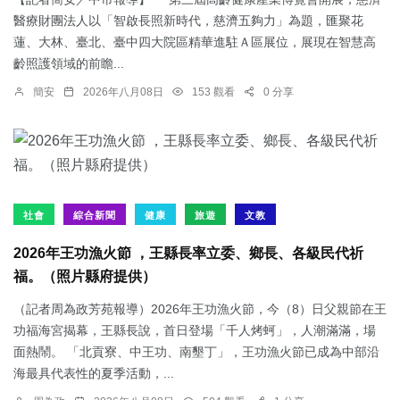
醫療財團法人以「智啟長照新時代，慈濟五夠力」為題，匯聚花
蓮、大林、臺北、臺中四大院區精華進駐Ａ區展位，展現在智慧高
齡照護領域的前瞻...
簡安
2026年八月08日
153 觀看
0 分享
社會
綜合新聞
健康
旅遊
文教
2026年王功漁火節 ，王縣長率立委、鄉長、各級民代祈
福。（照片縣府提供）
（記者周為政芳苑報導）2026年王功漁火節，今（8）日父親節在王
功福海宮揭幕，王縣長說，首日登場「千人烤蚵」，人潮滿滿，場
面熱鬧。 「北貢寮、中王功、南墾丁」，王功漁火節已成為中部沿
海最具代表性的夏季活動，...