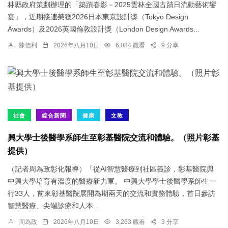
林縣政府策劃辦理的「築蹟眷影－2025雲林全國古蹟日流動藝術饗
宴」，近期接連榮獲2026日本東京設計獎（Tokyo Design
Awards）及2026英國倫敦設計獎（London Design Awards...
陳信利
2026年八月10日
6,084 觀看
9 分享
社會
綜合新聞
健康
文教
興大學士後醫學系師生至彰基醫院交流和體驗。（照片彰基
提供）
（記者周為政彰化報導）「從AI智慧醫療到社區義診，彰基醫院與
中興大學培育有溫度的醫療新力軍。 中興大學學士後醫學系師生一
行33人，前來彰基醫院展開為期兩天的交流和實務體驗，首日參訪
智慧醫療、尖端診療和人本...
周為政
2026年八月10日
3,263 觀看
3 分享