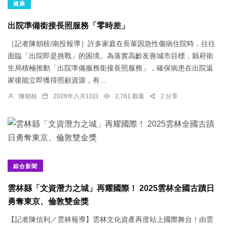
健康
出院準備銜接長照服務「零時差」
［記者陳朝枝/南投報導］許多家庭在長輩因急性傷病住院時，往往
面臨「出院即是挑戰」的困境。為落實高齡友善城市目標，縣府衛
生局積極推動「出院準備服務銜接長照服務」，確保病患在出院返
家後能立即獲得照顧資源，有...
陳朝枝
2026年八月10日
2,761 觀看
2 分享
綜合新聞
雲林縣「文資潛力之城」再耀國際！ 2025雲林全國古蹟日
勇奪東京、倫敦雙金獎
【記者陳信利／雲林報導】雲林文化資產再度站上國際舞台！由雲