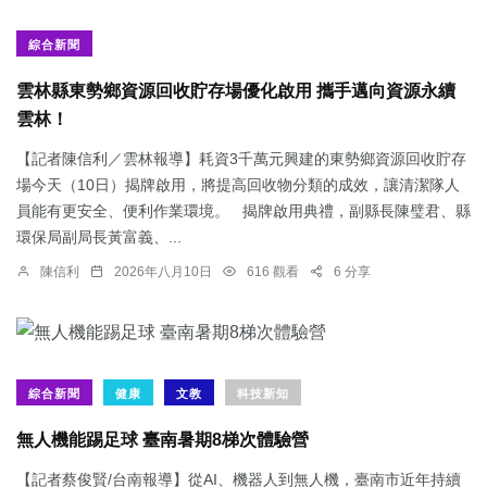
綜合新聞
雲林縣東勢鄉資源回收貯存場優化啟用 攜手邁向資源永續
雲林！
【記者陳信利／雲林報導】耗資3千萬元興建的東勢鄉資源回收貯存
場今天（10日）揭牌啟用，將提高回收物分類的成效，讓清潔隊人
員能有更安全、便利作業環境。 揭牌啟用典禮，副縣長陳璧君、縣
環保局副局長黃富義、...
陳信利
2026年八月10日
616 觀看
6 分享
綜合新聞
健康
文教
科技新知
無人機能踢足球 臺南暑期8梯次體驗營
【記者蔡俊賢/台南報導】從AI、機器人到無人機，臺南市近年持續