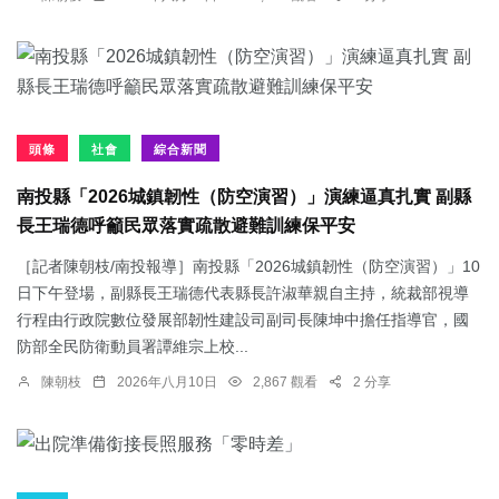
頭條
社會
綜合新聞
南投縣「2026城鎮韌性（防空演習）」演練逼真扎實 副縣
長王瑞德呼籲民眾落實疏散避難訓練保平安
［記者陳朝枝/南投報導］南投縣「2026城鎮韌性（防空演習）」10
日下午登場，副縣長王瑞德代表縣長許淑華親自主持，統裁部視導
行程由行政院數位發展部韌性建設司副司長陳坤中擔任指導官，國
防部全民防衛動員署譚維宗上校...
陳朝枝
2026年八月10日
2,867 觀看
2 分享