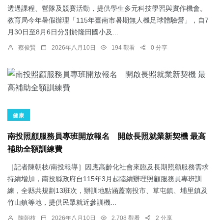
透過課程、營隊及競賽活動，提供學生多元科技學習與實作機會。
教育局今年暑假辦理「115年臺南市暑期無人機足球體驗營」，自7
月30日至8月6日分別於隆田國小及...
蔡俊賢
2026年八月10日
194 觀看
0 分享
健康
南投照顧服務員專班開放報名 開啟長照就業新契機 最高
補助全額訓練費
［記者陳朝枝/南投報導］因應高齡化社會來臨及長期照顧服務需求
持續增加，南投縣政府自115年3月起陸續辦理照顧服務員專班訓
練，全縣共規劃13班次，辦訓地點涵蓋南投市、草屯鎮、埔里鎮及
竹山鎮等地，提供民眾就近參訓機...
陳朝枝
2026年八月10日
2,708 觀看
2 分享