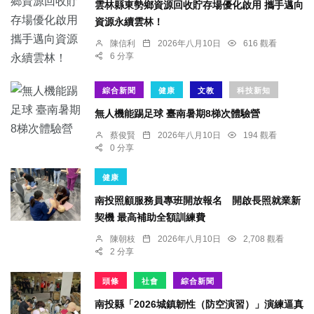
雲林縣東勢鄉資源回收貯存場優化啟用 攜手邁向
資源永續雲林！
陳信利
2026年八月10日
616 觀看
6 分享
綜合新聞
健康
文教
科技新知
無人機能踢足球 臺南暑期8梯次體驗營
蔡俊賢
2026年八月10日
194 觀看
0 分享
健康
南投照顧服務員專班開放報名 開啟長照就業新
契機 最高補助全額訓練費
陳朝枝
2026年八月10日
2,708 觀看
2 分享
頭條
社會
綜合新聞
南投縣「2026城鎮韌性（防空演習）」演練逼真