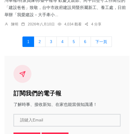
灣華報/特派員陳明/臺中報導 歡慶父親節、向平日堅守工作崗位的
「建設爸爸」致敬，台中市政府建設局暨所屬新工、養工處，日前
舉辦「我愛建設－大手牽小...
陳明
2026年八月10日
4,034 觀看
4 分享
1
2
3
4
5
6
下一頁
訂閱我們的電子報
了解時事、接收新知、在家也能當個知識通！
請鍵入Email