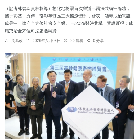
（記者林碧珠員林報導）彰化地檢署首次舉辦﹁醫法共構﹂論壇，
攜手彰基、秀傳、部彰等轄區三大醫療體系，發表﹁酒毒戒治實證
成果﹂，建立全方位社會安全網。 ﹁2026醫法共構，實證新徑：成
癮戒治全方位司法處遇與跨...
周為政
2026年八月08日
20 觀看
0 分享