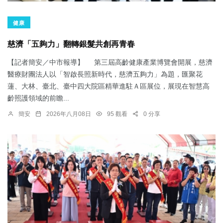
健康
慈濟「五夠力」翻轉銀髮共創再青春
【記者簡安／中市報導】 第三屆高齡健康產業博覽會開展，慈濟
醫療財團法人以「智啟長照新時代，慈濟五夠力」為題，匯聚花
蓮、大林、臺北、臺中四大院區精華進駐Ａ區展位，展現在智慧高
齡照護領域的前瞻...
簡安
2026年八月08日
95 觀看
0 分享