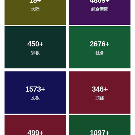
18
+
4809
+
大陸
綜合新聞
450
+
2676
+
宗教
社會
1573
+
346
+
文教
頭條
499
+
1097
+