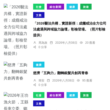
社會
綜合新聞
健康
旅遊
文教
「2026醫法共構，實證新徑：成癮戒治全方位司
法處遇與跨域協力論壇」彰檢登場。（照片彰檢
提供）
周為政
2026年八月08日
20 觀看
0 分享
健康
慈濟「五夠力」翻轉銀髮共創再青春
簡安
2026年八月08日
95 觀看
0 分享
社會
綜合新聞
健康
旅遊
文教