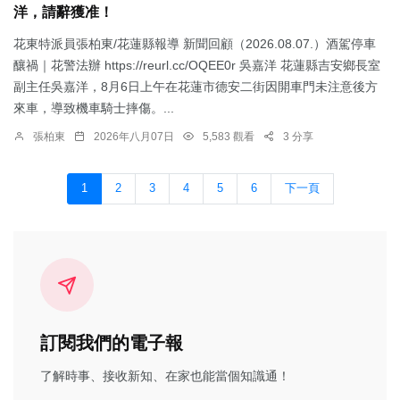
洋，請辭獲准！
花東特派員張柏東/花蓮縣報導 新聞回顧（2026.08.07.）酒駕停車
釀禍｜花警法辦 https://reurl.cc/OQEE0r 吳嘉洋 花蓮縣吉安鄉長室
副主任吳嘉洋，8月6日上午在花蓮市德安二街因開車門未注意後方
來車，導致機車騎士摔傷。...
張柏東
2026年八月07日
5,583 觀看
3 分享
1
2
3
4
5
6
下一頁
訂閱我們的電子報
了解時事、接收新知、在家也能當個知識通！