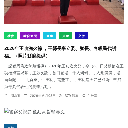
社會
綜合新聞
健康
旅遊
文教
2026年王功漁火節 ，王縣長率立委、鄉長、各級民代祈
福。（照片縣府提供）
（記者周為政芳苑報導）2026年王功漁火節，今（8）日父親節在王
功福海宮揭幕，王縣長說，首日登場「千人烤蚵」，人潮滿滿，場
面熱鬧。 「北貢寮、中王功、南墾丁」，王功漁火節已成為中部沿
海最具代表性的夏季活動，...
周為政
2026年八月08日
379 觀看
1 分享
專欄