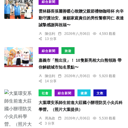
綜合新聞
雲林縣長張麗善暖心致贈父親節禮物咖啡杯 向辛
勤守護治安、兼顧家庭責任的男性警察同仁 表達
誠摯感謝與祝福〜
陳信利
2026年八月06日
4,593 觀看
13 分享
綜合新聞
旅遊
嘉義市「熊出沒」！ 10隻新亮相大白熊領路 帶
你解鎖城市知名景點〜
陳信利
2026年八月06日
5,920 觀看
14 分享
社會
綜合新聞
健康
文教
大葉環安系師生前進大莊國小辦理防災小尖兵科
學營。（照片大葉提供）
周為政
2026年八月06日
5,530 觀看
3 分享