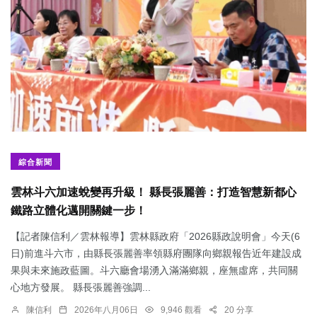
綜合新聞
雲林斗六加速蛻變再升級！ 縣長張麗善：打造智慧新都心
鐵路立體化邁開關鍵一步！
【記者陳信利／雲林報導】雲林縣政府「2026縣政說明會」今天(6
日)前進斗六市，由縣長張麗善率領縣府團隊向鄉親報告近年建設成
果與未來施政藍圖。斗六廳會場湧入滿滿鄉親，座無虛席，共同關
心地方發展。 縣長張麗善強調...
陳信利
2026年八月06日
9,946 觀看
20 分享