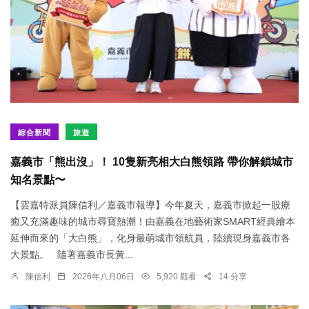
綜合新聞
旅遊
嘉義市「熊出沒」！ 10隻新亮相大白熊領路 帶你解鎖城市
知名景點〜
【雲嘉特派員陳信利／嘉義市報導】今年夏天，嘉義市掀起一股療
癒又充滿趣味的城市尋寶熱潮！由嘉義在地藝術家SMART經典繪本
延伸而來的「大白熊」，化身最萌城市領航員，陸續現身嘉義市各
大景點。 隨著嘉義市長黃...
陳信利
2026年八月06日
5,920 觀看
14 分享