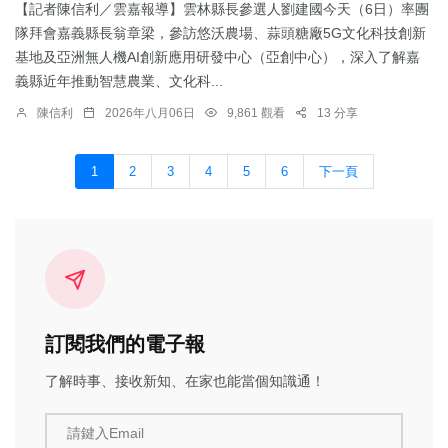
【記者陳信利／雲嘉報導】雲林縣長參選人劉建國今天（6日）率團
隊拜會嘉義縣長翁章梁，參訪悠沃農場、蒜頭糖廠5G文化科技創新
基地及亞洲無人機AI創新應用研發中心（亞創中心），深入了解嘉
義縣近年推動智慧農業、文化科...
陳信利
2026年八月06日
9,861 觀看
13 分享
1
2
3
4
5
6
下一頁
訂閱我們的電子報
了解時事、接收新知、在家也能當個知識通！
請鍵入Email