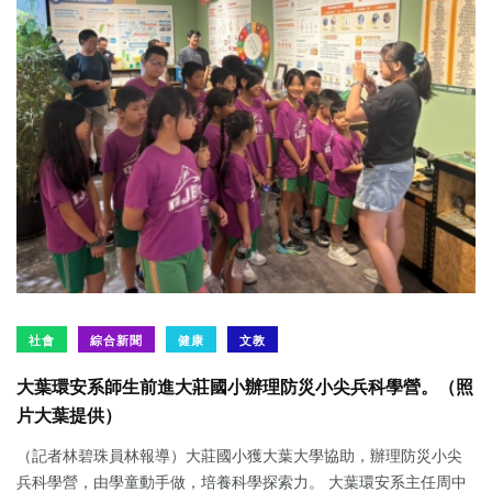
社會
綜合新聞
健康
文教
大葉環安系師生前進大莊國小辦理防災小尖兵科學營。（照
片大葉提供）
（記者林碧珠員林報導）大莊國小獲大葉大學協助，辦理防災小尖
兵科學營，由學童動手做，培養科學探索力。 大葉環安系主任周中