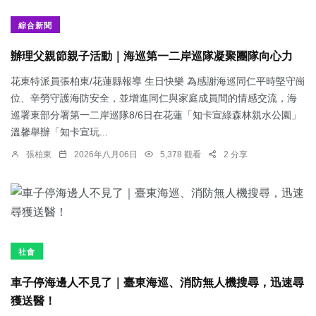
綜合新聞
辦理父親節親子活動｜海巡第一二岸巡隊凝聚團隊向心力
花東特派員張柏東/花蓮縣報導 生日快樂 為感謝海巡同仁平時堅守崗
位、辛勞守護海防安全，並增進同仁與家庭成員間的情感交流，海
巡署東部分署第一二岸巡隊8/6日在花蓮「知卡宣綠森林親水公園」
溫馨舉辦「知卡宣玩...
張柏東
2026年八月06日
5,378 觀看
2 分享
社會
車子停海邊人不見了｜臺東海巡、消防無人機搜尋，迅速尋
獲送醫！