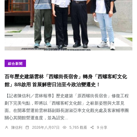
綜合新聞
百年歷史建築雲林「西螺街長宿舍」轉身「西螺客町文化
館」8/8啟用 首展解密日治至今政治變遷史！
【記者陳信利／雲林報導】歷史建築「原西螺街長宿舍」修復工程
劃下完美句點，即將以「西螺客町文化館」之嶄新姿態與大眾見
面。在開幕營運前雲林縣副縣長謝淑亞率文化觀光處及客家輔導團
關心其開館營運進度，並為詔安...
陳信利
2026年八月07日
5,765 觀看
9 分享