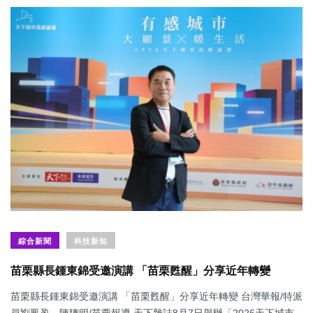
綜合新聞
科技新知
苗栗縣長鍾東錦受邀演講 「苗栗甦醒」分享近年轉變
苗栗縣長鍾東錦受邀演講 「苗栗甦醒」分享近年轉變 台灣華報/特派
員劉鳳盈、陳聰明/苗栗報導 天下雜誌8月7日舉辦「2026天下城市