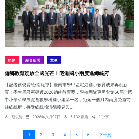
頭條
綜合新聞
文教
偏鄉教育綻放全國光芒！宅港國小兩度進總統府
【記者蔡俊賢/台南報導】臺南市學甲區宅港國小教育成果再創新
頁！學生周君憲榮獲2026總統教育獎，學校團隊更勇奪第66屆全國
中小學科學展覽會數學科國小組第一名，短短一個月內兩度受邀前
往總統府，接受總統賴清德接見與...
蔡俊賢
2026年八月07日
5,132 觀看
2 分享
1
2
3
4
5
6
下一頁