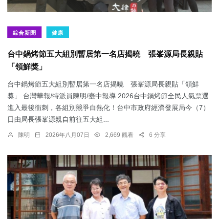
綜合新聞
健康
台中鍋烤節五大組別暫居第一名店揭曉 張峯源局長親貼
「領鮮獎」
台中鍋烤節五大組別暫居第一名店揭曉 張峯源局長親貼「領鮮
獎」 台灣華報/特派員陳明/臺中報導 2026台中鍋烤節全民人氣票選
進入最後衝刺，各組別競爭白熱化！台中市政府經濟發展局今（7）
日由局長張峯源親自前往五大組...
陳明
2026年八月07日
2,669 觀看
6 分享