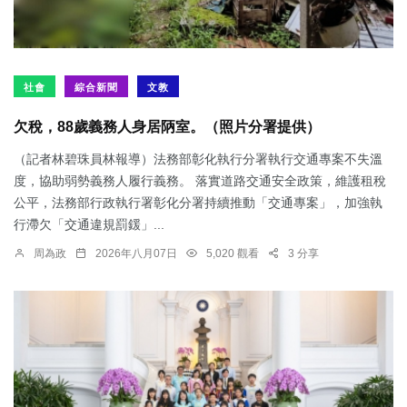
社會
綜合新聞
文教
欠稅，88歲義務人身居陃室。（照片分署提供）
（記者林碧珠員林報導）法務部彰化執行分署執行交通專案不失溫
度，協助弱勢義務人履行義務。 落實道路交通安全政策，維護租稅
公平，法務部行政執行署彰化分署持續推動「交通專案」，加強執
行滯欠「交通違規罰鍰」...
周為政
2026年八月07日
5,020 觀看
3 分享