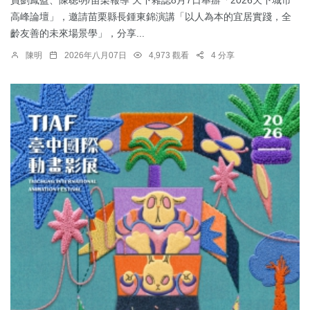
高峰論壇」，邀請苗栗縣長鍾東錦演講「以人為本的宜居實踐，全
齡友善的未來場景學」，分享...
陳明
2026年八月07日
4,973 觀看
4 分享