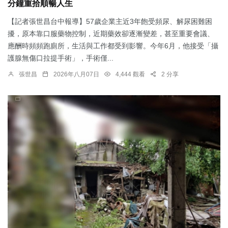
分鐘重拾順暢人生
【記者張世昌台中報導】57歲企業主近3年飽受頻尿、解尿困難困
擾，原本靠口服藥物控制，近期藥效卻逐漸變差，甚至重要會議、
應酬時頻頻跑廁所，生活與工作都受到影響。今年6月，他接受「攝
護腺無傷口拉提手術」，手術僅...
張世昌
2026年八月07日
4,444 觀看
2 分享