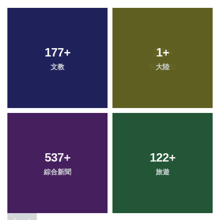
177
+
1
+
文教
大陸
537
+
122
+
綜合新聞
旅遊