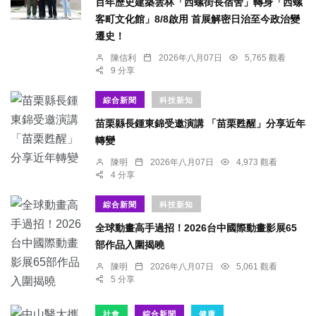
百年歷史建築雲林「西螺街長宿舍」轉身「西螺
客町文化館」8/8啟用 首展解密日治至今政治變
遷史！
陳信利
2026年八月07日
5,765 觀看
9 分享
綜合新聞
科技新知
苗栗縣長鍾東錦受邀演講 「苗栗甦醒」分享近年
轉變
陳明
2026年八月07日
4,973 觀看
4 分享
綜合新聞
科技新知
全球動畫高手過招！2026台中國際動畫影展65
部作品入圍揭曉
陳明
2026年八月07日
5,061 觀看
5 分享
社會
綜合新聞
健康