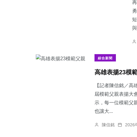
再
勇
短
與.
綜合新聞
​高雄表揚23模
【記者陳信銘／高雄
屆模範父親表揚大
示，每一位模範父
也讓大...
陳信銘
202