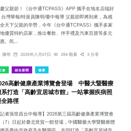
慶父親節！《台中通TCPASS》APP 攜手在地名店端好
 台灣華報/特派員陳明/臺中報導 父親節即將到來，為感
全天下父親的辛勞，今年《台中通TCPASS》攜手多家
地優質特約店家，推出餐飲、伴手禮及汽車百貨等多元
27
+
20
+
123
+
惠。民...
頭條
科技新知
健康
陳明
2026年八月07日
284 觀看
3 分享
社會
綜合新聞
健康
2026高齡健康產業博覽會登場 中醫大暨醫療
231
+
416
+
體系打造「高齡宜居城市館」一站掌握疾病照
社會
綜合新聞
護全路徑
記者張世昌台中報導】2026第三屆高齡健康產業博覽會
（7）日起於臺北世貿一館登場，中國醫藥大學暨醫療體
攜手臺中市政府及生醫園區，共同打造「高齡宜居城市