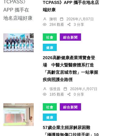
TCPASS》APP 攜手在地名店
端好康
陳明
2026年八月07日
284 觀看
3 分享
社會
綜合新聞
健康
2026高齡健康產業博覽會登
場 中醫大暨醫療體系打造
「高齡宜居城市館」一站掌握
疾病照護全路徑
張世昌
2026年八月07日
185 觀看
0 分享
社會
綜合新聞
健康
57歲企業主頻尿解尿困難
「攝護腺無傷口拉提手術」10