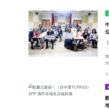
【
「
加
大