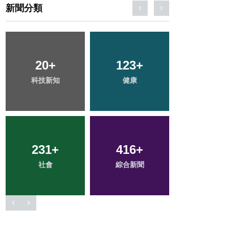
新聞分類
38
+
1
+
43
+
宗教
大陸
農業
68
+
95
+
136
+
專欄
旅遊
文教