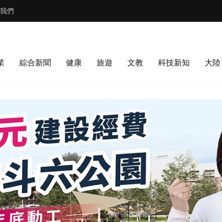
我們
業
綜合新聞
健康
旅遊
文教
科技新知
大陸