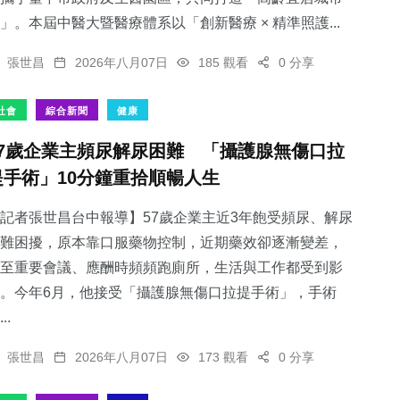
」。本屆中醫大暨醫療體系以「創新醫療 × 精準照護...
張世昌
2026年八月07日
185 觀看
0 分享
社會
綜合新聞
健康
57歲企業主頻尿解尿困難 「攝護腺無傷口拉
提手術」10分鐘重拾順暢人生
記者張世昌台中報導】57歲企業主近3年飽受頻尿、解尿
難困擾，原本靠口服藥物控制，近期藥效卻逐漸變差，
至重要會議、應酬時頻頻跑廁所，生活與工作都受到影
。今年6月，他接受「攝護腺無傷口拉提手術」，手術
..
張世昌
2026年八月07日
173 觀看
0 分享