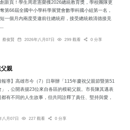
創新頁！學生周君憲榮獲2026總統教育獎，學校團隊更
奪第66屆全國中小學科學展覽會數學科國小組第一名，
短一個月內兩度受邀前往總統府，接受總統賴清德接見
..
蔡俊賢
2026年八月07日
299 觀看
0 分享
範父親
報導】高雄市今（7）日舉辦「115年慶祝父親節暨第51
會」，公開表揚23位來自各區的模範父親。市長陳其邁表
親都有不同的人生故事，但共同詮釋了責任、堅持與愛，
6年八月07日
227 觀看
0 分享