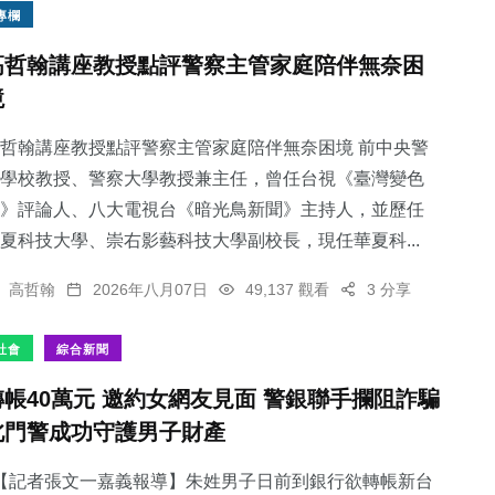
專欄
高哲翰講座教授點評警察主管家庭陪伴無奈困
境
哲翰講座教授點評警察主管家庭陪伴無奈困境 前中央警
學校教授、警察大學教授兼主任，曾任台視《臺灣變色
》評論人、八大電視台《暗光鳥新聞》主持人，並歷任
夏科技大學、崇右影藝科技大學副校長，現任華夏科...
高哲翰
2026年八月07日
49,137 觀看
3 分享
社會
綜合新聞
轉帳40萬元 邀約女網友見面 警銀聯手攔阻詐騙
北門警成功守護男子財產
【記者張文一嘉義報導】朱姓男子日前到銀行欲轉帳新台