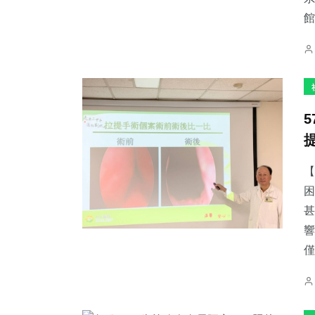
館
【
困
甚
響
僅.