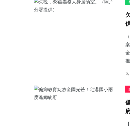
（
案
全
推
【