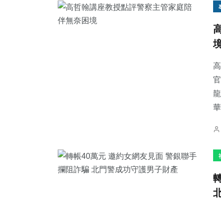
高
官
龍
華