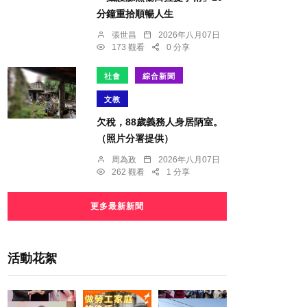
分鐘重拾順暢人生
張世昌
2026年八月07日
173 觀看
0 分享
社會
綜合新聞
文教
欠稅，88歲義務人身居陃室。
（照片分署提供）
周為政
2026年八月07日
262 觀看
1 分享
更多最新新聞
活動花絮