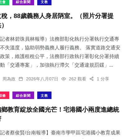
社會
綜合新聞
文教
欠稅，88歲義務人身居陃室。（照片分署提
供）
記者林碧珠員林報導）法務部彰化執行分署執行交通專
不失溫度，協助弱勢義務人履行義務。 落實道路交通安
政策，維護租稅公平，法務部行政執行署彰化分署持續
動「交通專案」，加強執行滯欠「交通違規罰鍰」...
周為政
2026年八月07日
262 觀看
1 分享
頭條
綜合新聞
文教
偏鄉教育綻放全國光芒！宅港國小兩度進總統
府
記者蔡俊賢/台南報導】臺南市學甲區宅港國小教育成果