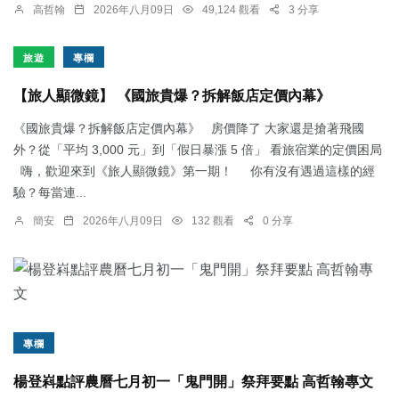
高哲翰
2026年八月09日
49,124 觀看
3 分享
旅遊
專欄
【旅人顯微鏡】 《國旅貴爆？拆解飯店定價內幕》
《國旅貴爆？拆解飯店定價內幕》 房價降了 大家還是搶著飛國
外？從「平均 3,000 元」到「假日暴漲 5 倍」 看旅宿業的定價困局
嗨，歡迎來到《旅人顯微鏡》第一期！ 你有沒有遇過這樣的經
驗？每當連...
簡安
2026年八月09日
132 觀看
0 分享
專欄
楊登嵙點評農曆七月初一「鬼門開」祭拜要點 高哲翰專文