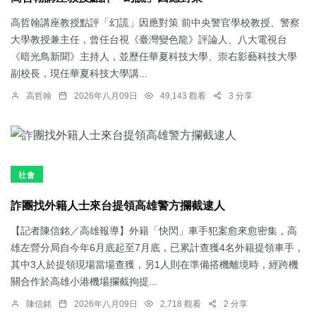
高哲翰講座教授點評「幻謊」因應對策 前中央警官學校教授、警察
大學教授兼主任，曾任台視《臺灣變色龍》評論人、八大電視台
《暗光鳥新聞》主持人，並歷任華夏科技大學、崇右影藝科技大學
副校長，現任華夏科技大學講...
高哲翰
2026年八月09日
49,143 觀看
3 分享
社會
詐團找外籍人士來台提領高雄警方攔截逮人
【記者陳信銘／高雄報導】外籍「快閃」車手犯案愈來愈密集，高
雄左營分局自今年6月底起至7月底，已累計查獲4名外籍提領車手，
其中3人於提領現場當場查獲，另1人則在準備搭機離境時，經跨機
關合作於高雄小港機場攔截拘提...
陳信銘
2026年八月09日
2,718 觀看
2 分享