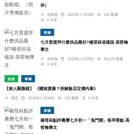
供）
周為政
2026年八月09日
181 觀看
0 分享
專欄
七月普渡拜什麼供品最好?楊登嵙這樣說 高哲翰
專文
高哲翰
2026年八月09日
49,124 觀看
3 分享
旅遊
專欄
【旅人顯微鏡】 《國旅貴爆？拆解飯店定價內幕》
簡安
2026年八月09日
132 觀看
0 分享
專欄
楊登嵙點評農曆七月初一「鬼門開」祭拜要點 高
哲翰專文