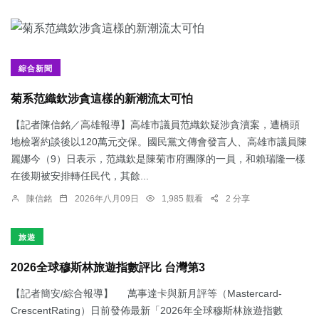
綜合新聞
菊系范織欽涉貪這樣的新潮流太可怕
【記者陳信銘／高雄報導】高雄市議員范織欽疑涉貪瀆案，遭橋頭
地檢署約談後以120萬元交保。國民黨文傳會發言人、高雄市議員陳
麗娜今（9）日表示，范織欽是陳菊市府團隊的一員，和賴瑞隆一樣
在後期被安排轉任民代，其餘...
陳信銘
2026年八月09日
1,985 觀看
2 分享
旅遊
2026全球穆斯林旅遊指數評比 台灣第3
【記者簡安/綜合報導】 萬事達卡與新月評等（Mastercard-
CrescentRating）日前發佈最新「2026年全球穆斯林旅遊指數