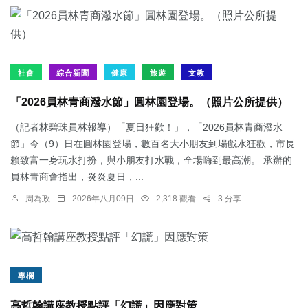
社會
綜合新聞
健康
旅遊
文教
「2026員林青商潑水節」圓林園登場。（照片公所提供）
（記者林碧珠員林報導）「夏日狂歡！」，「2026員林青商潑水
節」今（9）日在圓林園登場，數百名大小朋友到場戲水狂歡，市長
賴致富一身玩水打扮，與小朋友打水戰，全場嗨到最高潮。 承辦的
員林青商會指出，炎炎夏日，...
周為政
2026年八月09日
2,318 觀看
3 分享
專欄
高哲翰講座教授點評「幻謊」因應對策