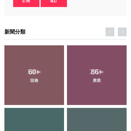
訂閱
退訂
新聞分類
190
60
+
+
272
86
+
+
頭條
旅遊
農業
文教