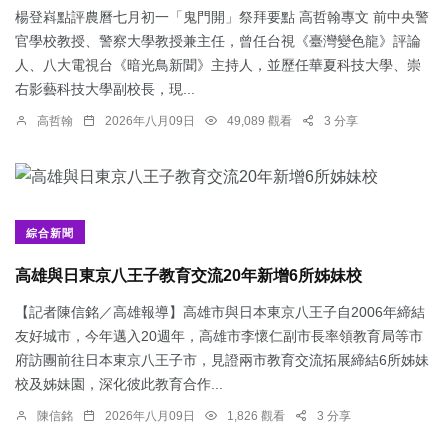
楊登嵙點評農曆七月初一「鬼門開」祭拜要點 高哲翰專文 前中央警
官學校教授、警察大學教授兼主任，曾任台視《臺灣變色龍》評論
人、八大電視台《暗光鳥新聞》主持人，並歷任華夏科技大學、崇
右影藝科技大學副校長，現...
高哲翰
2026年八月09日
49,089 觀看
3 分享
綜合新聞
高雄與日東京八王子教育交流20年新增6所姊妹校
【記者陳信銘／高雄報導】高雄市與日本東京八王子自2006年締結
友好城市，今年邁入20週年，高雄市李懷仁副市長率領教育局等市
府訪團前往日本東京八王子市，見證兩市教育交流拓展締結6所姊妹
校及姊妹園，深化彼此教育合作...
陳信銘
2026年八月09日
1,826 觀看
3 分享