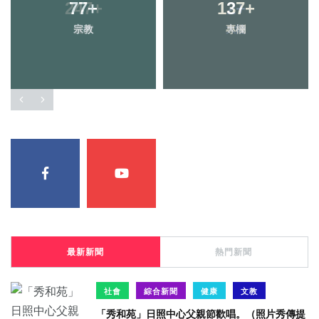
247
77
+
+
137
2
+
+
宗教
健康
專欄
大陸
最新新聞
熱門新聞
社會
綜合新聞
健康
文教
「秀和苑」日照中心父親節歡唱。（照片秀傳提