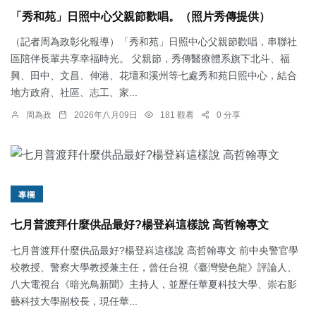
「秀和苑」日照中心父親節歡唱。（照片秀傳提供）
（記者周為政彰化報導）「秀和苑」日照中心父親節歡唱，串聯社
區陪伴長輩共享幸福時光。 父親節，秀傳醫療體系旗下北斗、福
興、田中、文昌、伸港、花壇和溪州等七處秀和苑日照中心，結合
地方政府、社區、志工、家...
周為政
2026年八月09日
181 觀看
0 分享
專欄
七月普渡拜什麼供品最好?楊登嵙這樣說 高哲翰專文
七月普渡拜什麼供品最好?楊登嵙這樣說 高哲翰專文 前中央警官學
校教授、警察大學教授兼主任，曾任台視《臺灣變色龍》評論人、
八大電視台《暗光鳥新聞》主持人，並歷任華夏科技大學、崇右影
藝科技大學副校長，現任華...