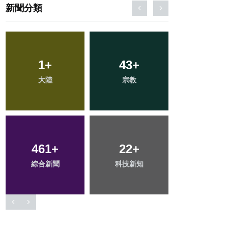
新聞分類
261
+
98
+
127
+
社會
旅遊
健康
151
+
76
+
48
+
文教
專欄
農業