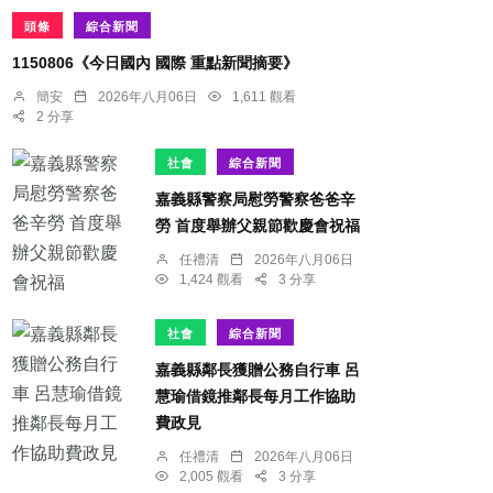
頭條
綜合新聞
1150806《今日國內 國際 重點新聞摘要》
簡安
2026年八月06日
1,611 觀看
2 分享
社會
綜合新聞
嘉義縣警察局慰勞警察爸爸辛
勞 首度舉辦父親節歡慶會祝福
任禮清
2026年八月06日
1,424 觀看
3 分享
社會
綜合新聞
嘉義縣鄰長獲贈公務自行車 呂
慧瑜借鏡推鄰長每月工作協助
費政見
任禮清
2026年八月06日
2,005 觀看
3 分享