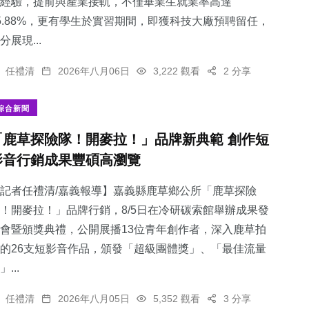
經驗，提前與產業接軌，不僅畢業生就業率高達
5.88%，更有學生於實習期間，即獲科技大廠預聘留任，
分展現...
任禮清
2026年八月06日
3,222 觀看
2 分享
綜合新聞
「鹿草探險隊！開麥拉！」品牌新典範 創作短
影音行銷成果豐碩高瀏覽
記者任禮清/嘉義報導】嘉義縣鹿草鄉公所「鹿草探險
！開麥拉！」品牌行銷，8/5日在冷研碳索館舉辦成果發
會暨頒獎典禮，公開展播13位青年創作者，深入鹿草拍
的26支短影音作品，頒發「超級團體獎」、「最佳流量
」...
任禮清
2026年八月05日
5,352 觀看
3 分享