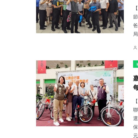
【
節
爸
局
【
聯
選
保
元.