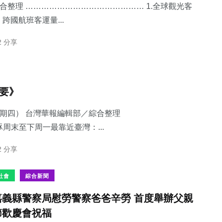
綜合整理 ……………………………………… 1.​全球觀光客
國航班客運量...
2 分享
33
+
1
+
43
+
頭條
大陸
宗教
摘要》
星期四） 台灣華報編輯部／綜合整理
豚周末至下周一最靠近臺灣：...
461
+
22
+
2 分享
綜合新聞
科技新知
社會
綜合新聞
嘉義縣警察局慰勞警察爸爸辛勞 首度舉辦父親
節歡慶會祝福