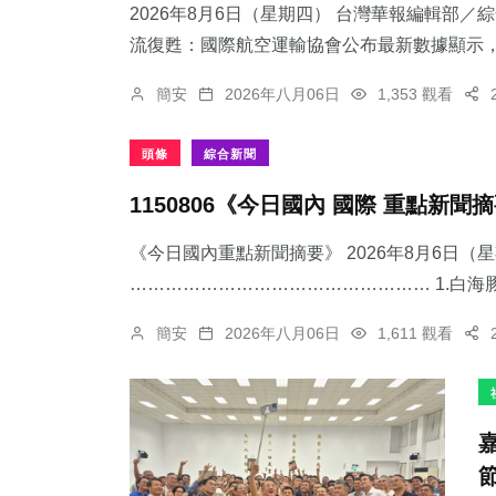
2026年8月6日（星期四） 台灣華報編輯部／
流復甦：國際航空運輸協會公布最新數據顯示，跨
簡安
2026年八月06日
1,353 觀看
236
+
107
+
138
+
頭條
綜合新聞
社會
旅遊
健康
1150806《今日國內 國際 重點新聞
《今日國內重點新聞摘要》 2026年8月6日（
…………………………………………… 1.​白海
153
+
76
+
48
+
簡安
2026年八月06日
1,611 觀看
文教
專欄
農業