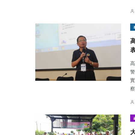
高
警
實
察