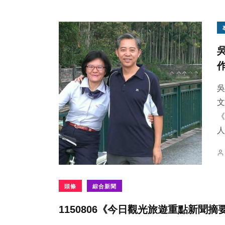
吳
文
《
人
頭條
綜合新聞
1150806《今日觀光旅遊重點新聞摘