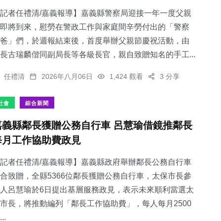
記者任禮清/嘉義報導】嘉義縣警察局迎接一年一度父親
即將到來，慰勞在警政工作與家庭間辛勞付出的「警察
爸」們，於週報結束後，首度舉辦父親節慶祝活動，由
長古瑞麟偕同副局長等各級長官，親自致贈知名的手工...
任禮清
2026年八月06日
1,424 觀看
3 分享
社會
綜合新聞
嘉義縣鄰長獲贈公務自行車 呂慧瑜借鏡推鄰長
每月工作協助費政見
記者任禮清/嘉義報導】嘉義縣政府舉辦鄰長公務自行車
合致贈，全縣5366位鄰長獲贈公務自行車，太保市長參
人呂慧瑜於6日提出基層服務政見，表示未來順利當選太
市長，將推動編列「鄰長工作協助費」，每人每月2500
..