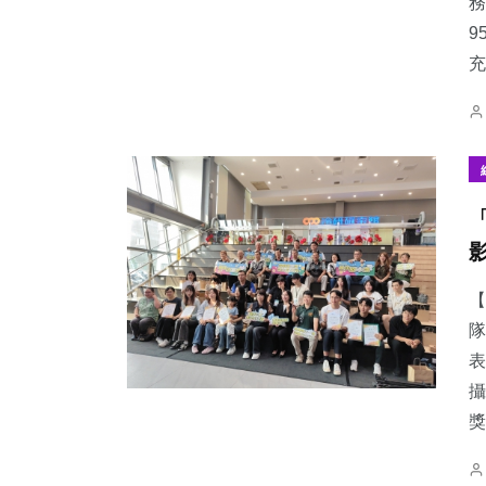
務
9
充
【
隊
表
攝
獎