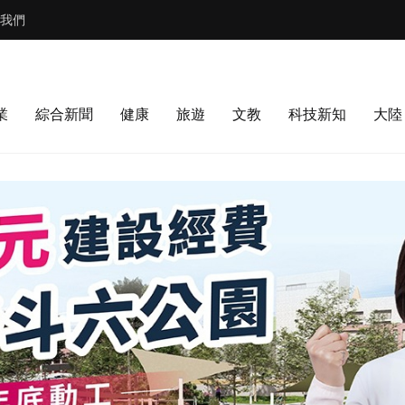
我們
業
綜合新聞
健康
旅遊
文教
科技新知
大陸