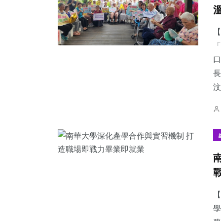
【
「
口
長
汶.
【
學