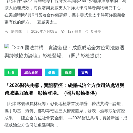
【記者陳信銘／高雄報導】台灣去年清除3642公噸海洋廢棄物，為
擴大治理成效，海保署與夏威夷太平洋大學海洋廢棄物研究中心，
在美國時間8月6日簽署合作備忘錄，攜手尋找北太平洋海洋廢棄物
更有效的解方。 夏威夷太...
陳信銘
2026年八月08日
127 觀看
0 分享
社會
綜合新聞
健康
旅遊
文教
「2026醫法共構，實證新徑：成癮戒治全方位司法處遇與
跨域協力論壇」彰檢登場。（照片彰檢提供）
（記者林碧珠員林報導）彰化地檢署首次舉辦﹁醫法共構﹂論壇，
攜手彰基、秀傳、部彰等轄區三大醫療體系，發表﹁酒毒戒治實證
成果﹂，建立全方位社會安全網。 ﹁2026醫法共構，實證新徑：成
癮戒治全方位司法處遇與跨...