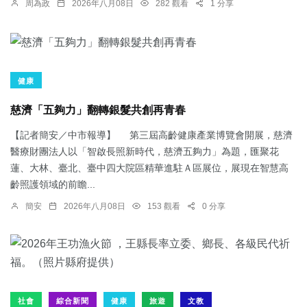
周為政
2026年八月08日
282 觀看
1 分享
健康
慈濟「五夠力」翻轉銀髮共創再青春
【記者簡安／中市報導】 第三屆高齡健康產業博覽會開展，慈濟
醫療財團法人以「智啟長照新時代，慈濟五夠力」為題，匯聚花
蓮、大林、臺北、臺中四大院區精華進駐Ａ區展位，展現在智慧高
齡照護領域的前瞻...
簡安
2026年八月08日
153 觀看
0 分享
社會
綜合新聞
健康
旅遊
文教