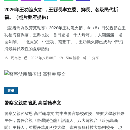
2026年王功漁火節 ，王縣長率立委、鄉長、各級民代祈
福。（照片縣府提供）
（記者周為政芳苑報導）2026年王功漁火節，今（8）日父親節在王
功福海宮揭幕，王縣長說，首日登場「千人烤蚵」，人潮滿滿，場
面熱鬧。 「北貢寮、中王功、南墾丁」，王功漁火節已成為中部沿
海最具代表性的夏季活動，...
周為政
2026年八月08日
504 觀看
1 分享
專欄
警察父親節省思 高哲翰專文
警察父親節省思 高哲翰專文 前中央警官學校教授、警察大學教授兼
主任，曾任台視《臺灣變色龍》評論人、八大電視台《暗光鳥新
聞》主持人，並歷任華夏科技大學、崇右影藝科技大學副校長，現