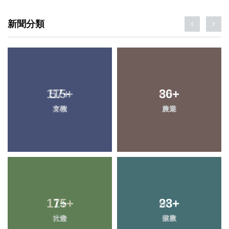
新聞分類
115
57
+
+
80
36
+
+
專欄
文教
旅遊
農業
175
1
+
+
28
93
+
+
大陸
社會
宗教
健康