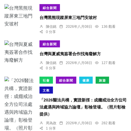
綜合新聞
台灣黑熊現蹤屏東三地門安坡村
陳信銘
2026年八月08日
136 觀看
0 分享
綜合新聞
台灣與夏威夷簽署合作找海廢解方
陳信銘
2026年八月08日
127 觀看
0 分享
社會
綜合新聞
健康
旅遊
文教
「2026醫法共構，實證新徑：成癮戒治全方位司
法處遇與跨域協力論壇」彰檢登場。（照片彰檢
提供）
周為政
2026年八月08日
282 觀看
1 分享