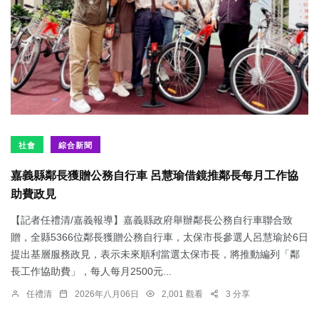
社會
綜合新聞
嘉義縣鄰長獲贈公務自行車 呂慧瑜借鏡推鄰長每月工作協
助費政見
【記者任禮清/嘉義報導】嘉義縣政府舉辦鄰長公務自行車聯合致
贈，全縣5366位鄰長獲贈公務自行車，太保市長參選人呂慧瑜於6日
提出基層服務政見，表示未來順利當選太保市長，將推動編列「鄰
長工作協助費」，每人每月2500元...
任禮清
2026年八月06日
2,001 觀看
3 分享