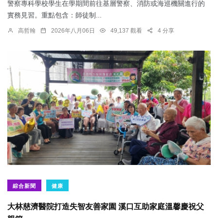
警察專科學校學生在學期間前往基層警察、消防或海巡機關進行的
實務見習。重點包含：師徒制...
高哲翰
2026年八月06日
49,137 觀看
4 分享
綜合新聞
健康
大林慈濟醫院打造失智友善家園 溪口互助家庭溫馨慶祝父