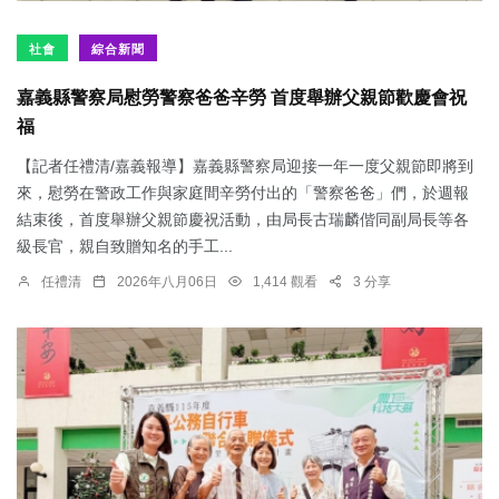
社會
綜合新聞
嘉義縣警察局慰勞警察爸爸辛勞 首度舉辦父親節歡慶會祝
福
【記者任禮清/嘉義報導】嘉義縣警察局迎接一年一度父親節即將到
來，慰勞在警政工作與家庭間辛勞付出的「警察爸爸」們，於週報
結束後，首度舉辦父親節慶祝活動，由局長古瑞麟偕同副局長等各
級長官，親自致贈知名的手工...
任禮清
2026年八月06日
1,414 觀看
3 分享