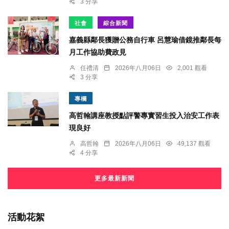
3 分享
社會
綜合新聞
嘉義縣鄰長獲贈公務自行車 呂慧瑜借鏡推鄰長每
月工作協助費政見
任禮清
2026年八月06日
2,001 觀看
3 分享
專欄
高哲翰講座教授點評警專實習生投入治安工作表
現良好
高哲翰
2026年八月06日
49,137 觀看
4 分享
更多最新新聞
活動花絮