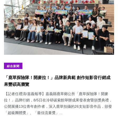
綜合新聞
「鹿草探險隊！開麥拉！」品牌新典範 創作短影音行銷成
果豐碩高瀏覽
【記者任禮清/嘉義報導】嘉義縣鹿草鄉公所「鹿草探險隊！開麥
拉！」品牌行銷，8/5日在冷研碳索館舉辦成果發表會暨頒獎典禮，
公開展播13位青年創作者，深入鹿草拍攝的26支短影音作品，頒發
「超級團體獎」、「最佳流量獎」...