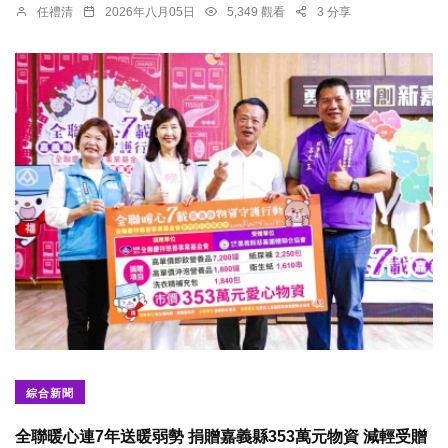
任禮清
2026年八月05日
5,349 觀看
3 分享
綜合新聞
全聯暖心連7年送暖弱勢 捐贈嘉義縣353萬元物資 減輕受贈