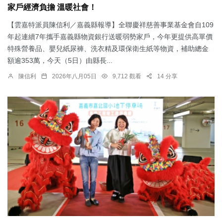
家戶經濟負擔 溫暖社會！
【雲嘉特派員陳信利／嘉義縣報導】全聯慶祥慈善事業基金會自109
年起連續7年攜手嘉義縣物資銀行送暖弱勢家戶，今年更提供高單價
特殊營養品、嬰兒紙尿褲、洗衣精及環保衛生紙等物資，補助總金
額逾353萬，今天（5日）由縣長...
陳信利
2026年八月05日
9,712 觀看
14 分享