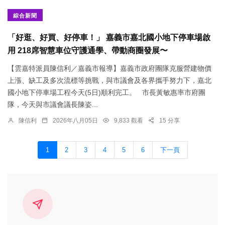
綜合新聞
「好逛、好買、好停車！」 嘉義市嘉北國小地下停車場啟
用 218席智慧車位守護通學、帶動商圈發展〜
【雲嘉特派員陳信利／嘉義市報導】嘉義市政府團隊克服營建物價
上漲、缺工及多次流標等挑戰，與市議會及各界攜手努力下，嘉北
國小地下停車場工程今天(5日)順利完工。 市長黃敏惠率市府團
隊，今天與市議會議長陳姿...
陳信利
2026年八月05日
9,833 觀看
15 分享
1
2
3
4
5
6
下一頁