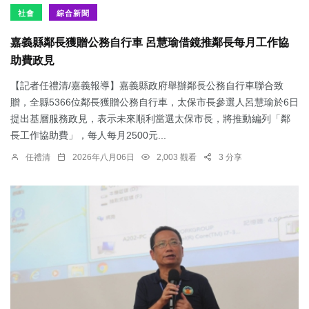
社會
綜合新聞
嘉義縣鄰長獲贈公務自行車 呂慧瑜借鏡推鄰長每月工作協
助費政見
【記者任禮清/嘉義報導】嘉義縣政府舉辦鄰長公務自行車聯合致
贈，全縣5366位鄰長獲贈公務自行車，太保市長參選人呂慧瑜於6日
提出基層服務政見，表示未來順利當選太保市長，將推動編列「鄰
長工作協助費」，每人每月2500元...
任禮清
2026年八月06日
2,003 觀看
3 分享