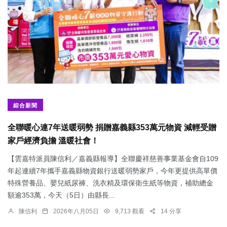
綜合新聞
全聯暖心連7年送暖弱勢 捐贈嘉義縣353萬元物資 減輕受贈
家戶經濟負擔 溫暖社會！
【雲嘉特派員陳信利／嘉義縣報導】全聯慶祥慈善事業基金會自109
年起連續7年攜手嘉義縣物資銀行送暖弱勢家戶，今年更提供高單價
特殊營養品、嬰兒紙尿褲、洗衣精及環保衛生紙等物資，補助總金
額逾353萬，今天（5日）由縣長...
陳信利
2026年八月05日
9,713 觀看
14 分享