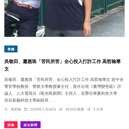
專欄
吳敬田、蕭惠珠「苦民所苦」全心投入打詐工作 高哲翰專
文
吳敬田、蕭惠珠「苦民所苦」全心投入打詐工作 高哲翰專文 前中央
警官學校教授、警察大學教授兼主任，曾任台視《臺灣變色龍》評
論人、八大電視台《暗光鳥新聞》主持人，並歷任華夏科技大學、
崇右影藝科技大學副校長，...
高哲翰
2026年八月06日
49,020 觀看
3 分享
頭條
綜合新聞