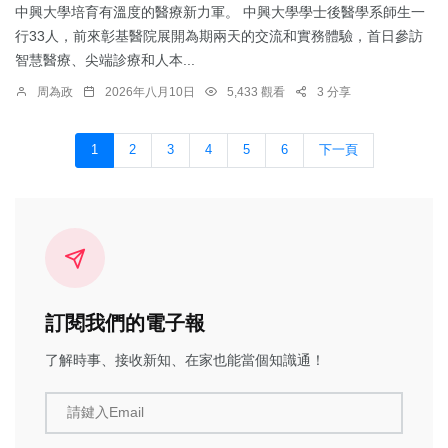
中興大學培育有溫度的醫療新力軍。 中興大學學士後醫學系師生一
行33人，前來彰基醫院展開為期兩天的交流和實務體驗，首日參訪
智慧醫療、尖端診療和人本...
周為政
2026年八月10日
5,433 觀看
3 分享
1
2
3
4
5
6
下一頁
訂閱我們的電子報
了解時事、接收新知、在家也能當個知識通！
請鍵入Email