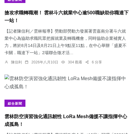
搶攻求職轉職潮！ 雲林斗六就業中心逾500職缺助你職達下
一站！
【記者陳信利／雲林報導】勞動部勞動力發展署雲嘉南分署斗六就
業中心為協助求職民眾把握就業及轉職機會，同時協助企業補實人
力，將於8月14日及8月21日上午9點至11點，在中心舉辦「盛夏不
卡關．職達下一站」2場聯合徵才活...
陳信利
2026年八月10日
304 觀看
6 分享
綜合新聞
雲林防空演習強化通訊韌性 LoRa Mesh備援不讓指揮中心
成孤島！