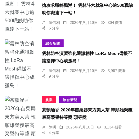
搶攻求職轉職潮！ 雲林斗六就業中心逾500職缺
助你職達下一站！
陳信利
2026年八月10日
304 觀看
6 分享
綜合新聞
雲林防空演習強化通訊韌性 LoRa Mesh備援不
讓指揮中心成孤島！
陳信利
2026年八月10日
3,987 觀看
9 分享
農業
綜合新聞
茶韻涵香 2026年苗栗縣東方美人茶 韓順雄榮獲
最高榮譽特等獎 頭等獎
陳明
2026年八月10日
3,134 觀看
4 分享