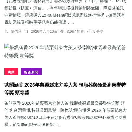
【記者陳信利／雲林報導】雲林縣政府今天（10日）辦理「2026城
鎮韌性（防空）演習」，今年特別模擬行動網路受阻、降速及通訊
中斷情境，縣府導入LoRa Mesh網狀通訊系統進行備援，確保既有
電信系統受損時重要訊息仍能傳遞，...
陳信利
2026年八月10日
3,987 觀看
9 分享
農業
綜合新聞
茶韻涵香 2026年苗栗縣東方美人茶 韓順雄榮獲最高榮譽特
等獎 頭等獎
茶韻涵香 2026年苗栗縣東方美人茶 韓順雄榮獲最高榮譽特等獎 頭
等獎 台灣華報/特派員劉鳳瑩、陳聰明/頭份報導 2026 年苗栗縣東方
美人茶評鑑活動10日上午在頭份市農會6樓農民活動中心舉辦頒獎典
禮，苗栗縣副縣長邱俐俐親自...