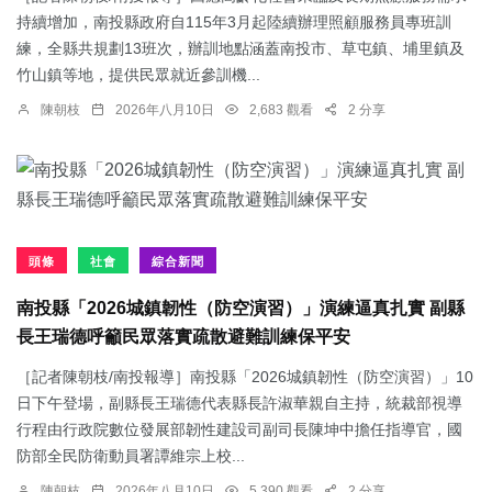
持續增加，南投縣政府自115年3月起陸續辦理照顧服務員專班訓
練，全縣共規劃13班次，辦訓地點涵蓋南投市、草屯鎮、埔里鎮及
竹山鎮等地，提供民眾就近參訓機...
陳朝枝
2026年八月10日
2,683 觀看
2 分享
頭條
社會
綜合新聞
南投縣「2026城鎮韌性（防空演習）」演練逼真扎實 副縣
長王瑞德呼籲民眾落實疏散避難訓練保平安
［記者陳朝枝/南投報導］南投縣「2026城鎮韌性（防空演習）」10
日下午登場，副縣長王瑞德代表縣長許淑華親自主持，統裁部視導
行程由行政院數位發展部韌性建設司副司長陳坤中擔任指導官，國
防部全民防衛動員署譚維宗上校...
陳朝枝
2026年八月10日
5,390 觀看
2 分享