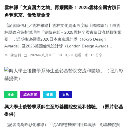
雲林縣「文資潛力之城」再耀國際！ 2025雲林全國古蹟日
勇奪東京、倫敦雙金獎
【記者陳信利／雲林報導】雲林文化資產再度站上國際舞台！由雲
林縣政府策劃辦理的「築蹟眷影－2025雲林全國古蹟日流動藝術饗
宴」，近期接連榮獲2026日本東京設計獎（Tokyo Design
Awards）及2026英國倫敦設計獎（London Design Awards...
陳信利
2026年八月10日
9,631 觀看
16 分享
社會
綜合新聞
健康
文教
興大學士後醫學系師生至彰基醫院交流和體驗。（照片彰基
提供）
（記者周為政彰化報導）「從AI智慧醫療到社區義診，彰基醫院與