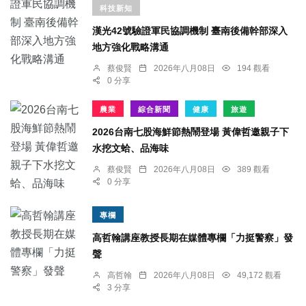
科技新知
漢光42號驗證軍民協調機制 臺南後備幹部深入
地方強化戰略溝通
蔡俊賢
2026年八月08日
194 觀看
0 分享
農業
綜合新聞
健康
旅遊
2026台南七股海鮮節熱鬧登場 黃偉哲邀親子下
水挖文蛤、品海味
蔡俊賢
2026年八月08日
389 觀看
0 分享
專欄
高哲翰講座教授長期在媒體專欄「力挺警察」發
聲
高哲翰
2026年八月08日
49,172 觀看
3 分享