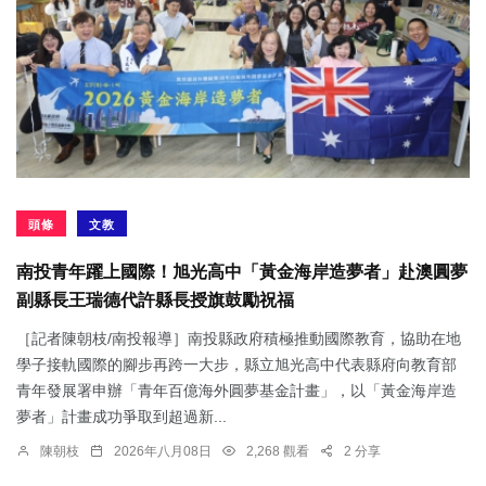
頭條
文教
南投青年躍上國際！旭光高中「黃金海岸造夢者」赴澳圓夢
副縣長王瑞德代許縣長授旗鼓勵祝福
［記者陳朝枝/南投報導］南投縣政府積極推動國際教育，協助在地
學子接軌國際的腳步再跨一大步，縣立旭光高中代表縣府向教育部
青年發展署申辦「青年百億海外圓夢基金計畫」，以「黃金海岸造
夢者」計畫成功爭取到超過新...
陳朝枝
2026年八月08日
2,268 觀看
2 分享