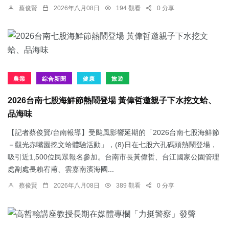
蔡俊賢
2026年八月08日
194 觀看
0 分享
農業
綜合新聞
健康
旅遊
2026台南七股海鮮節熱鬧登場 黃偉哲邀親子下水挖文蛤、
品海味
【記者蔡俊賢/台南報導】受颱風影響延期的「2026台南七股海鮮節
－觀光赤嘴園挖文蛤體驗活動」，(8)日在七股六孔碼頭熱鬧登場，
吸引近1,500位民眾報名參加。台南市長黃偉哲、台江國家公園管理
處副處長賴宥甫、雲嘉南濱海國...
蔡俊賢
2026年八月08日
389 觀看
0 分享