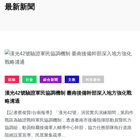
最新新聞
頭條
社會
綜合新聞
文教
科技新知
漢光42號驗證軍民協調機制 臺南後備幹部深入地方強化戰
略溝通
【記者蔡俊賢/台南報導】「漢光42號」演習實兵演練期間，第四作
戰區為驗證戰時軍民協調機制，透過臺南市後備指揮部動員暨民力
協調組，動員轄屬後備軍人輔導中心幹部，協力任務部隊執行道路
阻絕設置宣導、民眾聚集疏導...