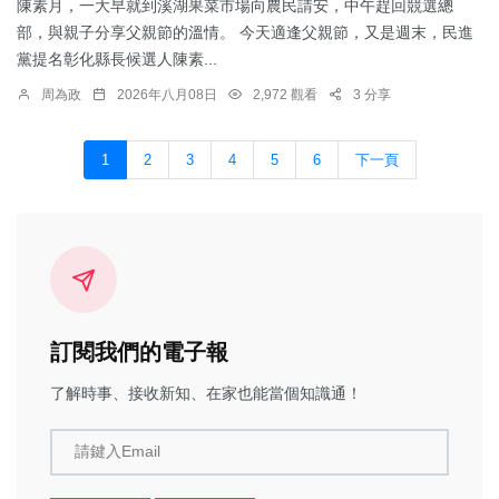
陳素月，一大早就到溪湖果菜市場向農民請安，中午趕回競選總
部，與親子分享父親節的溫情。 今天適逢父親節，又是週末，民進
黨提名彰化縣長候選人陳素...
周為政
2026年八月08日
2,972 觀看
3 分享
1
2
3
4
5
6
下一頁
訂閱我們的電子報
了解時事、接收新知、在家也能當個知識通！
請鍵入Email