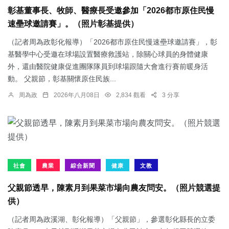
彰基董事長、牧師、醫療長受邀參加「2026都市原住民慢
速壘球邀請賽」。（照片彰基提供）
（記者周為政彰化報導）「2026都市原住民慢速壘球邀請賽」，彰
基醫學中心受邀在球場設置醫療救護站，除關心球員的身體健康
外，還由醫院健康促進團隊隊員到球場跟隨大會進行賽前暖身活
動。 父親節，彰基關懷原住民族...
周為政
2026年八月08日
2,834 觀看
3 分享
社會
農業
綜合新聞
健康
文教
父親節透早，陳素月到果菜市場向農友問安。（照片競選提
供）
（記者周為政溪湖、彰化報導）「父親節」，參選彰化縣長的立委