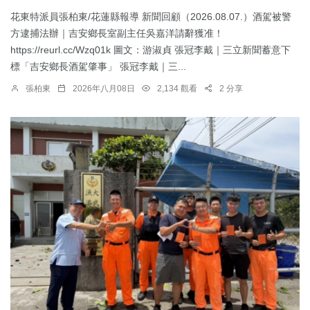
花東特派員張柏東/花蓮縣報導 新聞回顧（2026.08.07.）酒駕被警
方逮捕法辦｜吉安鄉長室副主任吳嘉洋請辭獲准！
https://reurl.cc/Wzq01k 圖文：游淑貞 張冠李戴｜三立新聞蓄意下
標「吉安鄉長酒駕肇事」 張冠李戴｜三...
張柏東
2026年八月08日
2,134 觀看
2 分享