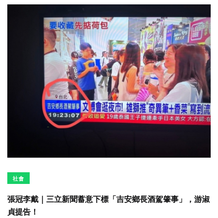
社會
張冠李戴｜三立新聞蓄意下標「吉安鄉長酒駕肇事」，游淑
貞提告！