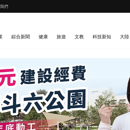
我們
業
綜合新聞
健康
旅遊
文教
科技新知
大陸