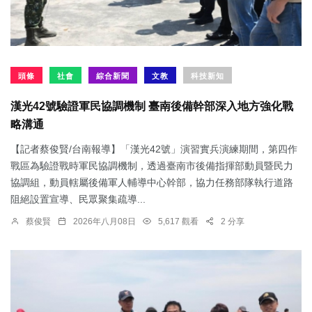
頭條
社會
綜合新聞
文教
科技新知
漢光42號驗證軍民協調機制 臺南後備幹部深入地方強化戰
略溝通
【記者蔡俊賢/台南報導】「漢光42號」演習實兵演練期間，第四作
戰區為驗證戰時軍民協調機制，透過臺南市後備指揮部動員暨民力
協調組，動員轄屬後備軍人輔導中心幹部，協力任務部隊執行道路
阻絕設置宣導、民眾聚集疏導...
蔡俊賢
2026年八月08日
5,617 觀看
2 分享