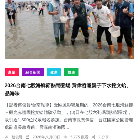
農業
綜合新聞
健康
旅遊
2026台南七股海鮮節熱鬧登場 黃偉哲邀親子下水挖文蛤、
品海味
【記者蔡俊賢/台南報導】受颱風影響延期的「2026台南七股海鮮節
－觀光赤嘴園挖文蛤體驗活動」，(8)日在七股六孔碼頭熱鬧登場，
吸引近1,500位民眾報名參加。台南市長黃偉哲、台江國家公園管理
處副處長賴宥甫、雲嘉南濱海國...
蔡俊賢
2026年八月08日
5,775 觀看
2 分享