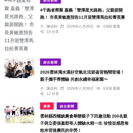
綜合新聞
4千跑者齊聚 嘉義「雙潭星光路跑」父親節開
跑！ 市長黃敏惠預告11月迎雙潭馬拉松菁英賽
陳信利
2026年八月09日
4,880 觀看
10 分享
綜合新聞
2026雲林濁水溪好空氣生活節崙背熱鬧登場！
親子攜手齊體驗 共創永續幸福家園〜
陳信利
2026年八月08日
9,636 觀看
12 分享
農業
綜合新聞
雲林縣西螺鎮農會舉辦親子下田趣活動 200名親
子與立委張嘉郡等人體驗水稻一生 珍惜並感恩每
粒米背後農民的辛勞！