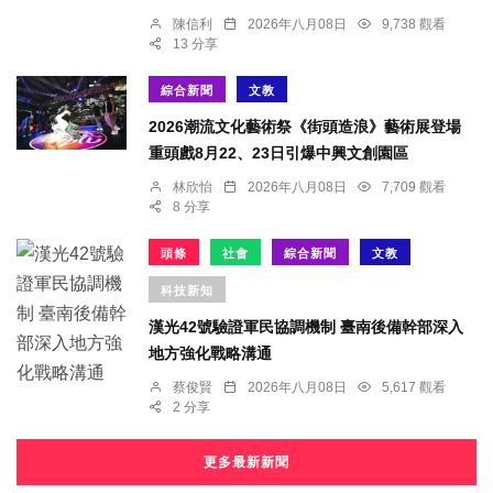
陳信利
2026年八月08日
9,738 觀看
13 分享
綜合新聞
文教
2026潮流文化藝術祭《街頭造浪》藝術展登場
重頭戲8月22、23日引爆中興文創園區
林欣怡
2026年八月08日
7,709 觀看
8 分享
頭條
社會
綜合新聞
文教
科技新知
漢光42號驗證軍民協調機制 臺南後備幹部深入
地方強化戰略溝通
蔡俊賢
2026年八月08日
5,617 觀看
2 分享
更多最新新聞