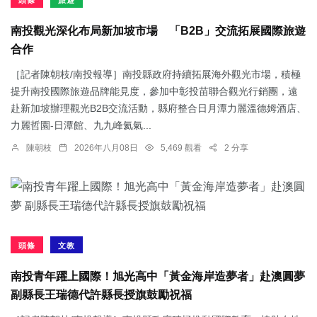
頭條
旅遊
南投觀光深化布局新加坡市場 「B2B」交流拓展國際旅遊
合作
［記者陳朝枝/南投報導］南投縣政府持續拓展海外觀光市場，積極
提升南投國際旅遊品牌能見度，參加中彰投苗聯合觀光行銷團，遠
赴新加坡辦理觀光B2B交流活動，縣府整合日月潭力麗溫德姆酒店、
力麗哲園-日潭館、九九峰氦氣...
陳朝枝
2026年八月08日
5,469 觀看
2 分享
頭條
文教
南投青年躍上國際！旭光高中「黃金海岸造夢者」赴澳圓夢
副縣長王瑞德代許縣長授旗鼓勵祝福