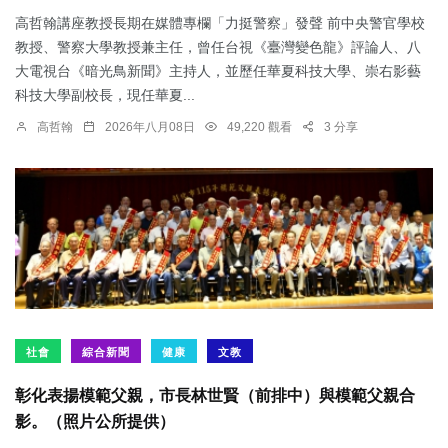
高哲翰講座教授長期在媒體專欄「力挺警察」發聲 前中央警官學校
教授、警察大學教授兼主任，曾任台視《臺灣變色龍》評論人、八
大電視台《暗光鳥新聞》主持人，並歷任華夏科技大學、崇右影藝
科技大學副校長，現任華夏...
高哲翰
2026年八月08日
49,220 觀看
3 分享
社會
綜合新聞
健康
文教
彰化表揚模範父親，市長林世賢（前排中）與模範父親合
影。（照片公所提供）