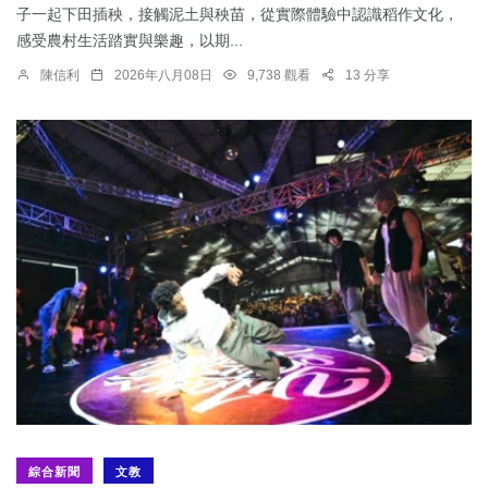
子一起下田插秧，接觸泥土與秧苗，從實際體驗中認識稻作文化，
感受農村生活踏實與樂趣，以期...
陳信利
2026年八月08日
9,738 觀看
13 分享
綜合新聞
文教