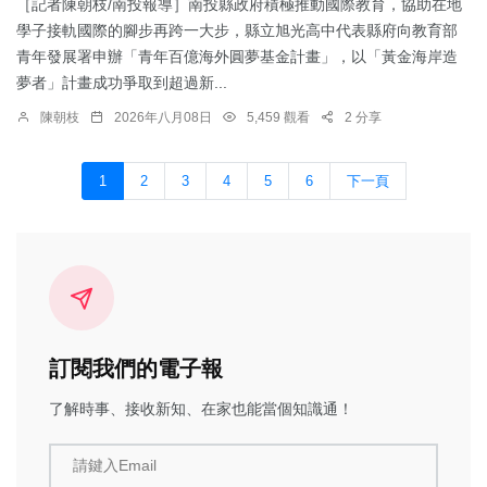
［記者陳朝枝/南投報導］南投縣政府積極推動國際教育，協助在地
學子接軌國際的腳步再跨一大步，縣立旭光高中代表縣府向教育部
青年發展署申辦「青年百億海外圓夢基金計畫」，以「黃金海岸造
夢者」計畫成功爭取到超過新...
陳朝枝
2026年八月08日
5,459 觀看
2 分享
1
2
3
4
5
6
下一頁
訂閱我們的電子報
了解時事、接收新知、在家也能當個知識通！
請鍵入Email