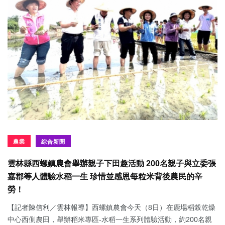
農業
綜合新聞
雲林縣西螺鎮農會舉辦親子下田趣活動 200名親子與立委張
嘉郡等人體驗水稻一生 珍惜並感恩每粒米背後農民的辛
勞！
【記者陳信利／雲林報導】西螺鎮農會今天（8日）在鹿場稻榖乾燥
中心西側農田，舉辦稻米專區-水稻一生系列體驗活動，約200名親