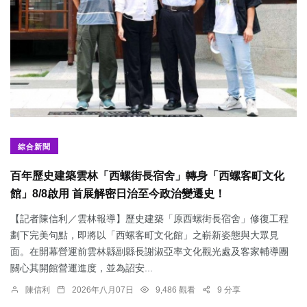
綜合新聞
百年歷史建築雲林「西螺街長宿舍」轉身「西螺客町文化
館」8/8啟用 首展解密日治至今政治變遷史！
【記者陳信利／雲林報導】歷史建築「原西螺街長宿舍」修復工程
劃下完美句點，即將以「西螺客町文化館」之嶄新姿態與大眾見
面。在開幕營運前雲林縣副縣長謝淑亞率文化觀光處及客家輔導團
關心其開館營運進度，並為詔安...
陳信利
2026年八月07日
9,486 觀看
9 分享