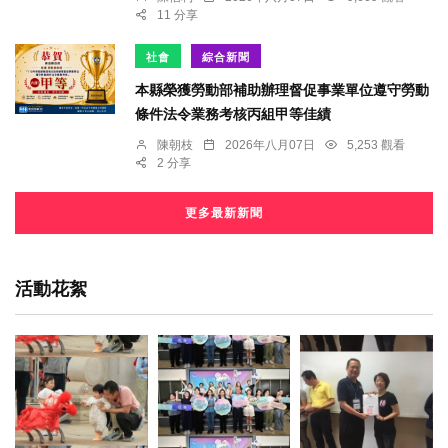
11 分享
社會
綜合新聞
本縣榮獲勞動部補助辦理督促事業單位遵守勞動
條件法令業務考核丙組甲等佳績
陳朝枝
2026年八月07日
5,253 觀看
2 分享
更多最新新聞
活動花絮