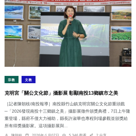
宗教
文教
克明宮「關公文化節」攝影展 彰顯南投13鄉鎮市之美
［記者陳朝枝/南投報導］南投縣竹山鎮克明宮關公文化節重頭戲
─「2026發現南投十三鄉鎮之美」攝影展徵件頒獎典禮，7日上午隆
重登場，縣府不僅大力補助，縣長許淑華也專程到場參觀並頒獎給
所有得獎攝影家。這項攝影展與...
陳朝枝
2026年八月07日
5,346 觀看
2 分享