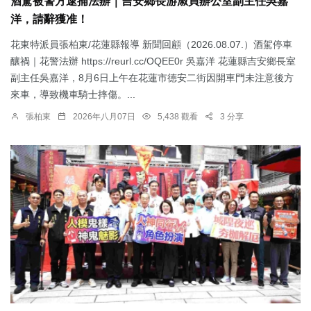
酒駕被警方逮捕法辦｜吉安鄉長游淑貞辦公室副主任吳嘉
洋，請辭獲准！
花東特派員張柏東/花蓮縣報導 新聞回顧（2026.08.07.）酒駕停車
釀禍｜花警法辦 https://reurl.cc/OQEE0r 吳嘉洋 花蓮縣吉安鄉長室
副主任吳嘉洋，8月6日上午在花蓮市德安二街因開車門未注意後方
來車，導致機車騎士摔傷。...
張柏東
2026年八月07日
5,438 觀看
3 分享