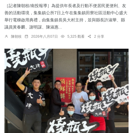
［記者陳朝枝/南投報導］為提供年長者及行動不便居民更便利、友
善的活動環境，集集鎮公所7日上午在集集鎮田寮社區活動中心盛大
舉行電梯啟用典禮，由集集鎮長吳大村主持，並與縣長許淑華、縣
議員黃春麟、謝明謀、陳淑惠...
陳朝枝
2026年八月07日
5,325 觀看
2 分享