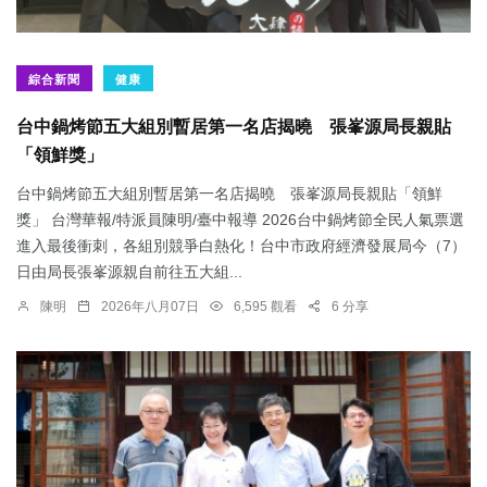
綜合新聞
健康
台中鍋烤節五大組別暫居第一名店揭曉 張峯源局長親貼
「領鮮獎」
台中鍋烤節五大組別暫居第一名店揭曉 張峯源局長親貼「領鮮
獎」 台灣華報/特派員陳明/臺中報導 2026台中鍋烤節全民人氣票選
進入最後衝刺，各組別競爭白熱化！台中市政府經濟發展局今（7）
日由局長張峯源親自前往五大組...
陳明
2026年八月07日
6,595 觀看
6 分享