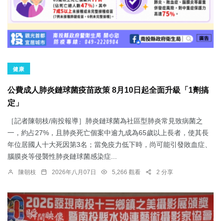
健康
公費成人肺炎鏈球菌疫苗政策 8月10日起全面升級「1劑搞
定」
［記者陳朝枝/南投報導］肺炎鏈球菌為社區型肺炎常見致病菌之
一，約占27%，且肺炎死亡個案中逾九成為65歲以上長者，使其長
年位居國人十大死因第3名；當免疫力低下時，尚可能引發敗血症、
腦膜炎等侵襲性肺炎鏈球菌感染症...
陳朝枝
2026年八月07日
5,266 觀看
2 分享