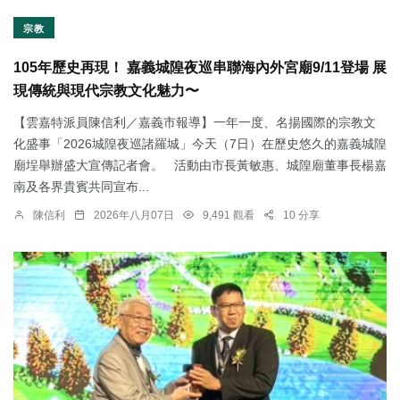
宗教
105年歷史再現！ 嘉義城隍夜巡串聯海內外宮廟9/11登場 展
現傳統與現代宗教文化魅力〜
【雲嘉特派員陳信利／嘉義市報導】一年一度、名揚國際的宗教文
化盛事「2026城隍夜巡諸羅城」今天（7日）在歷史悠久的嘉義城隍
廟埕舉辦盛大宣傳記者會。 活動由市長黃敏惠、城隍廟董事長楊嘉
南及各界貴賓共同宣布...
陳信利
2026年八月07日
9,491 觀看
10 分享