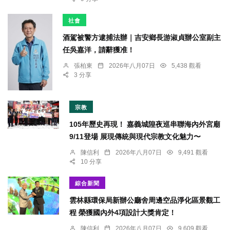
社會
酒駕被警方逮捕法辦｜吉安鄉長游淑貞辦公室副主
任吳嘉洋，請辭獲准！
張柏東
2026年八月07日
5,438 觀看
3 分享
宗教
105年歷史再現！ 嘉義城隍夜巡串聯海內外宮廟
9/11登場 展現傳統與現代宗教文化魅力〜
陳信利
2026年八月07日
9,491 觀看
10 分享
綜合新聞
雲林縣環保局新辦公廳舍周邊空品淨化區景觀工
程 榮獲國內外4項設計大獎肯定！
陳信利
2026年八月07日
9,609 觀看