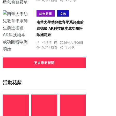
6,849 觀看
13 分享
綜合新聞
文教
南華大學幼兒教育學系師生前
進德國 AR科技繪本成功圈粉
歐洲萌娃
任禮清
2026年八月06日
5,347 觀看
3 分享
更多最新新聞
活動花絮