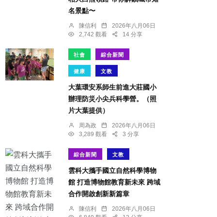
名景點〜
陳信利
2026年八月06日
2,742 觀看
14 分享
社會
綜合新聞
健康
文教
大葉環安系師生前進大莊國小
辦理防災小尖兵科學營。（照
片大葉提供）
周為政
2026年八月06日
3,289 觀看
3 分享
綜合新聞
文教
雲科大攜手國立自然科學博物
館 打造博物館教育新未來 跨域
合作開啟創新新篇章
陳信利
2026年八月06日