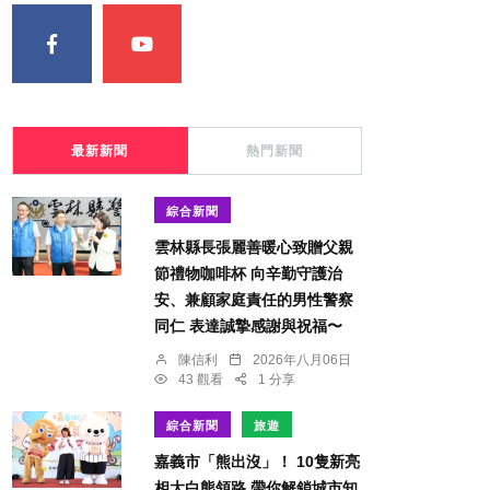
最新新聞
熱門新聞
綜合新聞
雲林縣長張麗善暖心致贈父親
節禮物咖啡杯 向辛勤守護治
安、兼顧家庭責任的男性警察
同仁 表達誠摯感謝與祝福〜
陳信利
2026年八月06日
43 觀看
1 分享
綜合新聞
旅遊
嘉義市「熊出沒」！ 10隻新亮
相大白熊領路 帶你解鎖城市知