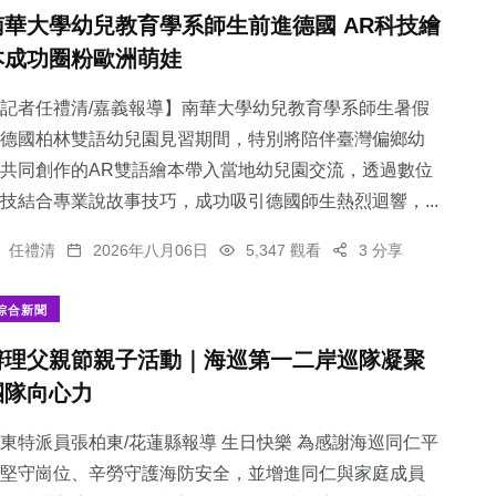
南華大學幼兒教育學系師生前進德國 AR科技繪
本成功圈粉歐洲萌娃
記者任禮清/嘉義報導】南華大學幼兒教育學系師生暑假
德國柏林雙語幼兒園見習期間，特別將陪伴臺灣偏鄉幼
共同創作的AR雙語繪本帶入當地幼兒園交流，透過數位
技結合專業說故事技巧，成功吸引德國師生熱烈迴響，...
任禮清
2026年八月06日
5,347 觀看
3 分享
綜合新聞
辦理父親節親子活動｜海巡第一二岸巡隊凝聚
團隊向心力
東特派員張柏東/花蓮縣報導 生日快樂 為感謝海巡同仁平
堅守崗位、辛勞守護海防安全，並增進同仁與家庭成員