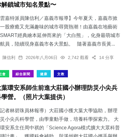
你解鎖城市知名景點〜
雲嘉特派員陳信利／嘉義市報導】今年夏天，嘉義市掀
一股療癒又充滿趣味的城市尋寶熱潮！由嘉義在地藝術
SMART經典繪本延伸而來的「大白熊」，化身最萌城市
72
+
34
+
49
+
航員，陸續現身嘉義市各大景點。 隨著嘉義市長黃...
農業
科技新知
頭條
陳信利
2026年八月06日
2,742 觀看
14 分享
社會
綜合新聞
健康
文教
大葉環安系師生前進大莊國小辦理防災小尖兵
369
+
662
+
科學營。（照片大葉提供）
社會
綜合新聞
記者林碧珠員林報導）大莊國小獲大葉大學協助，辦理
災小尖兵科學營，由學童動手做，培養科學探索力。 大
環安系主任周中祺的「Science Agora模式擴大大眾科普
踐計畫」，獲國科會補助，與溪州鄉大莊國小攜手舉辦...