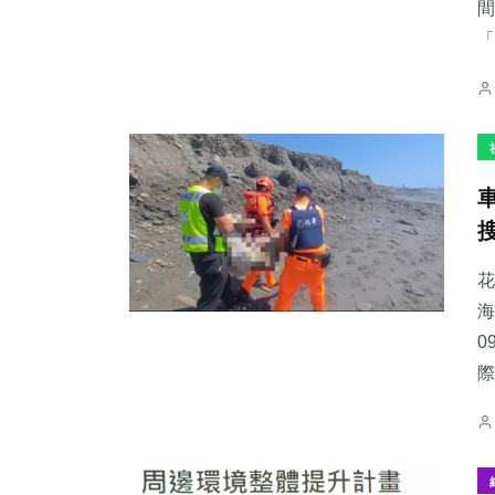
間
「
花
海
0
際