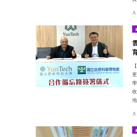
【
更
學
收
地.