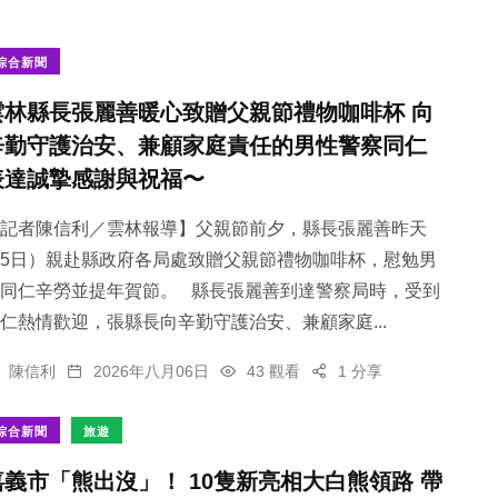
綜合新聞
雲林縣長張麗善暖心致贈父親節禮物咖啡杯 向
辛勤守護治安、兼顧家庭責任的男性警察同仁
表達誠摯感謝與祝福〜
記者陳信利／雲林報導】父親節前夕，縣長張麗善昨天
5日）親赴縣政府各局處致贈父親節禮物咖啡杯，慰勉男
同仁辛勞並提年賀節。 縣長張麗善到達警察局時，受到
仁熱情歡迎，張縣長向辛勤守護治安、兼顧家庭...
陳信利
2026年八月06日
43 觀看
1 分享
綜合新聞
旅遊
嘉義市「熊出沒」！ 10隻新亮相大白熊領路 帶