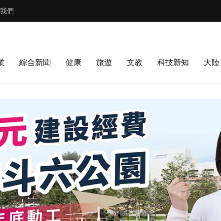
我們
業
綜合新聞
健康
旅遊
文教
科技新知
大陸