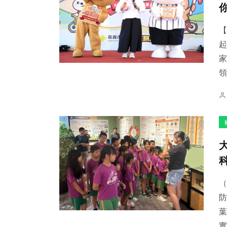
【
起
家
64
+
206
+
113
+
領
宗教
健康
專欄
2
+
216
+
151
+
大陸
文教
旅遊
（
防
葉
實