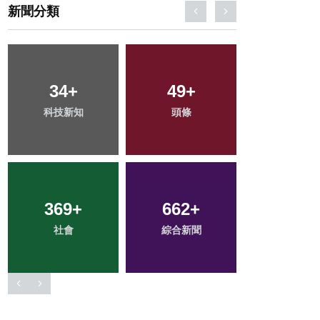
新聞分類
65
+
206
+
113
+
宗教
健康
專欄
2
+
216
+
151
+
大陸
文教
旅遊