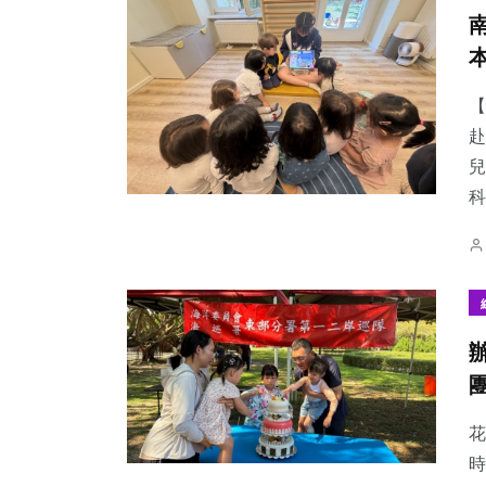
【
赴
兒
科
花
時