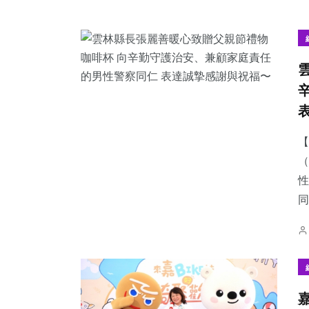
【
（
性
同