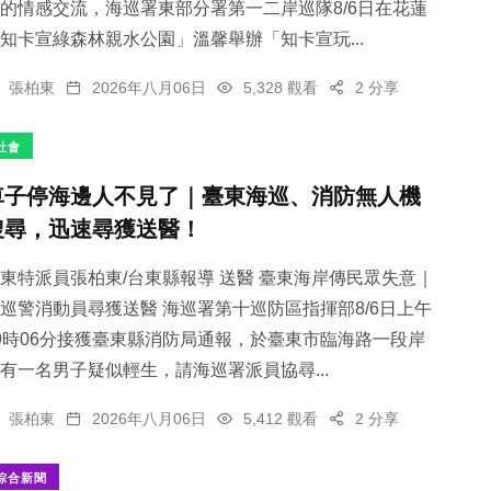
的情感交流，海巡署東部分署第一二岸巡隊8/6日在花蓮
知卡宣綠森林親水公園」溫馨舉辦「知卡宣玩...
張柏東
2026年八月06日
5,328 觀看
2 分享
社會
車子停海邊人不見了｜臺東海巡、消防無人機
搜尋，迅速尋獲送醫！
東特派員張柏東/台東縣報導 送醫 臺東海岸傳民眾失意｜
巡警消動員尋獲送醫 海巡署第十巡防區指揮部8/6日上午
9時06分接獲臺東縣消防局通報，於臺東市臨海路一段岸
有一名男子疑似輕生，請海巡署派員協尋...
張柏東
2026年八月06日
5,412 觀看
2 分享
綜合新聞