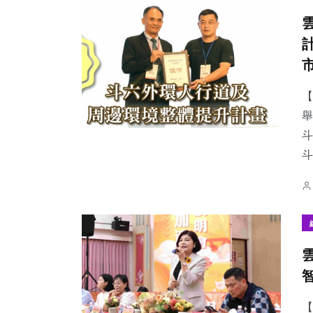
【
舉
斗
【