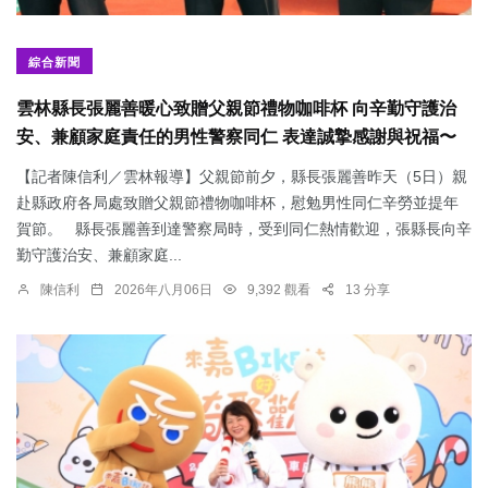
綜合新聞
雲林縣長張麗善暖心致贈父親節禮物咖啡杯 向辛勤守護治
安、兼顧家庭責任的男性警察同仁 表達誠摯感謝與祝福〜
【記者陳信利／雲林報導】父親節前夕，縣長張麗善昨天（5日）親
赴縣政府各局處致贈父親節禮物咖啡杯，慰勉男性同仁辛勞並提年
賀節。 縣長張麗善到達警察局時，受到同仁熱情歡迎，張縣長向辛
勤守護治安、兼顧家庭...
陳信利
2026年八月06日
9,392 觀看
13 分享