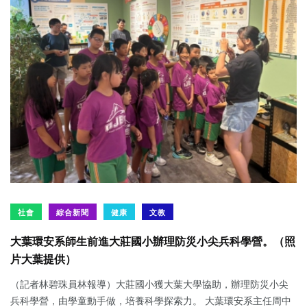
社會
綜合新聞
健康
文教
大葉環安系師生前進大莊國小辦理防災小尖兵科學營。（照
片大葉提供）
（記者林碧珠員林報導）大莊國小獲大葉大學協助，辦理防災小尖
兵科學營，由學童動手做，培養科學探索力。 大葉環安系主任周中