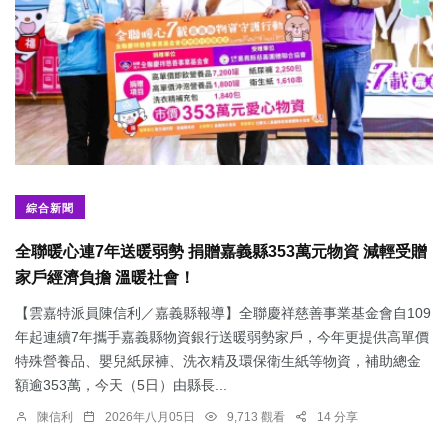
綜合新聞
全聯暖心連7年送暖弱勢 捐贈嘉義縣353萬元物資 減輕受贈
家戶經濟負擔 溫暖社會！
【雲嘉特派員陳信利／嘉義縣報導】全聯慶祥慈善事業基金會自109
年起連續7年攜手嘉義縣物資銀行送暖弱勢家戶，今年更提供高單價
特殊營養品、嬰兒紙尿褲、洗衣精及環保衛生紙等物資，補助總金
額逾353萬，今天（5日）由縣長...
陳信利
2026年八月05日
9,713 觀看
14 分享