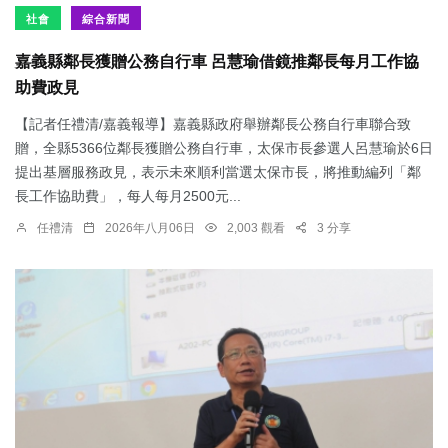
社會
綜合新聞
嘉義縣鄰長獲贈公務自行車 呂慧瑜借鏡推鄰長每月工作協
助費政見
【記者任禮清/嘉義報導】嘉義縣政府舉辦鄰長公務自行車聯合致
贈，全縣5366位鄰長獲贈公務自行車，太保市長參選人呂慧瑜於6日
提出基層服務政見，表示未來順利當選太保市長，將推動編列「鄰
長工作協助費」，每人每月2500元...
任禮清
2026年八月06日
2,003 觀看
3 分享