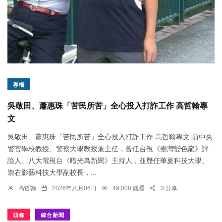
專欄
吳敬田、蕭惠珠「苦民所苦」全心投入打詐工作 高哲翰專
文
吳敬田、蕭惠珠「苦民所苦」全心投入打詐工作 高哲翰專文 前中央
警官學校教授、警察大學教授兼主任，曾任台視《臺灣變色龍》評
論人、八大電視台《暗光鳥新聞》主持人，並歷任華夏科技大學、
崇右影藝科技大學副校長，...
高哲翰
2026年八月06日
49,008 觀看
3 分享
頭條
綜合新聞