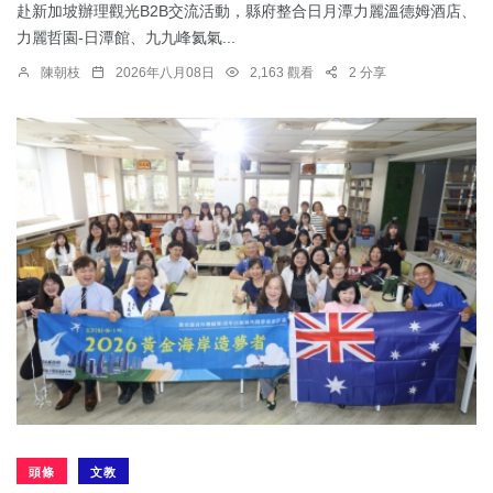
赴新加坡辦理觀光B2B交流活動，縣府整合日月潭力麗溫德姆酒店、
力麗哲園-日潭館、九九峰氦氣...
陳朝枝
2026年八月08日
2,163 觀看
2 分享
頭條
文教