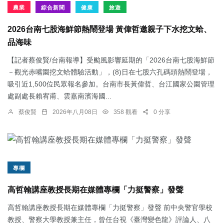
農業
綜合新聞
健康
旅遊
2026台南七股海鮮節熱鬧登場 黃偉哲邀親子下水挖文蛤、
品海味
【記者蔡俊賢/台南報導】受颱風影響延期的「2026台南七股海鮮節
－觀光赤嘴園挖文蛤體驗活動」，(8)日在七股六孔碼頭熱鬧登場，
吸引近1,500位民眾報名參加。台南市長黃偉哲、台江國家公園管理
處副處長賴宥甫、雲嘉南濱海國...
蔡俊賢
2026年八月08日
358 觀看
0 分享
專欄
高哲翰講座教授長期在媒體專欄「力挺警察」發聲
高哲翰講座教授長期在媒體專欄「力挺警察」發聲 前中央警官學校
教授、警察大學教授兼主任，曾任台視《臺灣變色龍》評論人、八