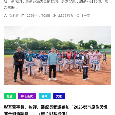
親」是名詞，更是充滿力量的動詞。身為父親，總是不計代價、無
怨無悔...
張柏東
2026年八月08日
2,309 觀看
3 分享
社會
綜合新聞
健康
文教
彰基董事長、牧師、醫療長受邀參加「2026都市原住民慢
速壘球邀請賽」。（照片彰基提供）