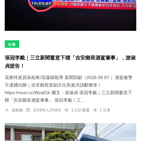
社會
張冠李戴｜三立新聞蓄意下標「吉安鄉長酒駕肇事」，游淑
貞提告！
花東特派員張柏東/花蓮縣報導 新聞回顧（2026.08.07.）酒駕被警
方逮捕法辦｜吉安鄉長室副主任吳嘉洋請辭獲准！
https://reurl.cc/Wzq01k 圖文：游淑貞 張冠李戴｜三立新聞蓄意下
標「吉安鄉長酒駕肇事」 張冠李戴｜三...
張柏東
2026年八月08日
2,132 觀看
2 分享