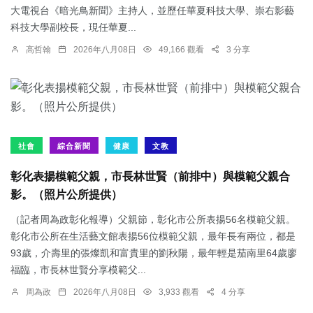
大電視台《暗光鳥新聞》主持人，並歷任華夏科技大學、崇右影藝
科技大學副校長，現任華夏...
高哲翰
2026年八月08日
49,166 觀看
3 分享
社會
綜合新聞
健康
文教
彰化表揚模範父親，市長林世賢（前排中）與模範父親合
影。（照片公所提供）
（記者周為政彰化報導）父親節，彰化市公所表揚56名模範父親。
彰化市公所在生活藝文館表揚56位模範父親，最年長有兩位，都是
93歲，介壽里的張燦凱和富貴里的劉秋陽，最年輕是茄南里64歲廖
福臨，市長林世賢分享模範父...
周為政
2026年八月08日
3,933 觀看
4 分享