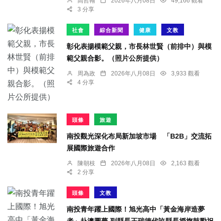
高哲翰
2026年八月08日
49,166 觀看
3 分享
社會
綜合新聞
健康
文教
彰化表揚模範父親，市長林世賢（前排中）與模
範父親合影。（照片公所提供）
周為政
2026年八月08日
3,933 觀看
4 分享
頭條
旅遊
南投觀光深化布局新加坡市場 「B2B」交流拓
展國際旅遊合作
陳朝枝
2026年八月08日
2,163 觀看
2 分享
頭條
文教
南投青年躍上國際！旭光高中「黃金海岸造夢