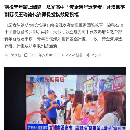
南投青年躍上國際！旭光高中「黃金海岸造夢者」赴澳圓夢
副縣長王瑞德代許縣長授旗鼓勵祝福
［記者陳朝枝/南投報導］南投縣政府積極推動國際教育，協助在地
學子接軌國際的腳步再跨一大步，縣立旭光高中代表縣府向教育部
青年發展署申辦「青年百億海外圓夢基金計畫」，以「黃金海岸造
夢者」計畫成功爭取到超過新...
陳朝枝
2026年八月08日
2,262 觀看
2 分享