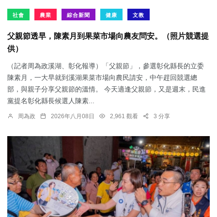
社會
農業
綜合新聞
健康
文教
父親節透早，陳素月到果菜市場向農友問安。（照片競選提
供）
（記者周為政溪湖、彰化報導）「父親節」，參選彰化縣長的立委
陳素月，一大早就到溪湖果菜市場向農民請安，中午趕回競選總
部，與親子分享父親節的溫情。 今天適逢父親節，又是週末，民進
黨提名彰化縣長候選人陳素...
周為政
2026年八月08日
2,961 觀看
3 分享