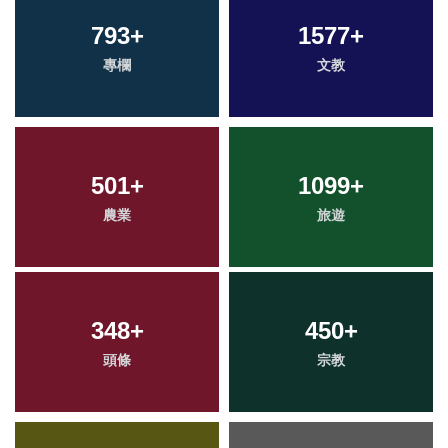
793
+
1577
+
專欄
文教
501
+
1099
+
農業
旅遊
348
+
450
+
頭條
宗教