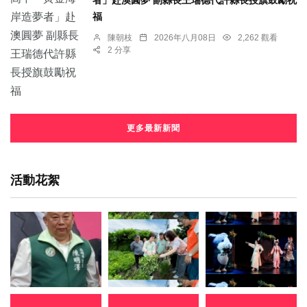
者」赴澳圓夢 副縣長王瑞德代許縣長授旗鼓勵祝
福
陳朝枝
2026年八月08日
2,262 觀看
2 分享
更多最新新聞
活動花絮