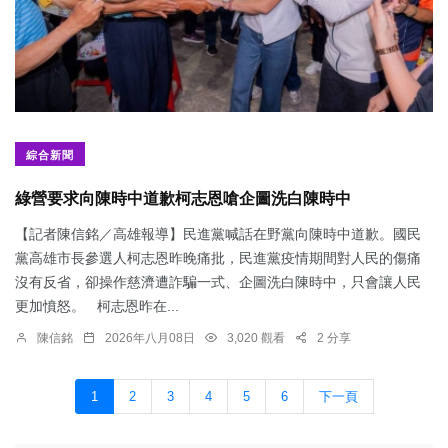
綜合新聞
綠營要求向陳時中道歉柯志恩嗆企圖洗白陳時中
【記者陳信銘／高雄報導】民進黨喊話在野黨向陳時中道歉。國民
黨高雄市長參選人柯志恩昨晚痛批，民進黨疫情期間對人民的傷痛
沒有反省，卻操作慈濟遭詐騙一式、企圖洗白陳時中，只會讓人民
更加憤怒。 柯志恩昨在...
陳信銘
2026年八月08日
3,020 觀看
2 分享
1
2
3
4
5
6
下一頁