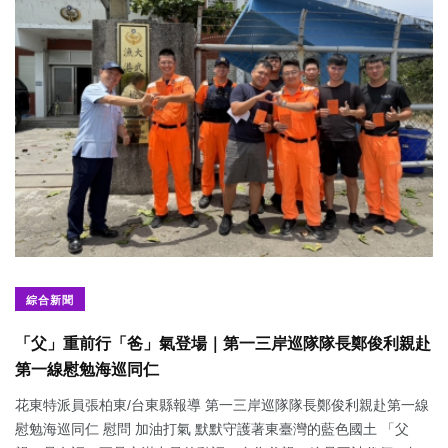
綜合新聞
「父」重前行「爸」氣登場｜第一三岸巡隊隊長鄭俊利親赴
第一線慰勉海巡同仁
花東特派員張柏東/台東縣報導 第一三岸巡隊隊長鄭俊利親赴第一線
慰勉海巡同仁 慰問 加油打氣 默默守護著東臺灣的藍色國土 「父