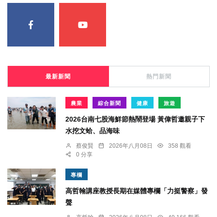
最新新聞
熱門新聞
農業
綜合新聞
健康
旅遊
2026台南七股海鮮節熱鬧登場 黃偉哲邀親子下
水挖文蛤、品海味
蔡俊賢
2026年八月08日
358 觀看
0 分享
專欄
高哲翰講座教授長期在媒體專欄「力挺警察」發
聲