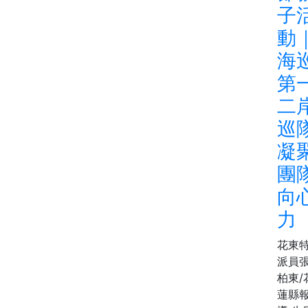
子
動
海
第
二
巡
凝
團
向
力
花東
派員
柏東/
蓮縣