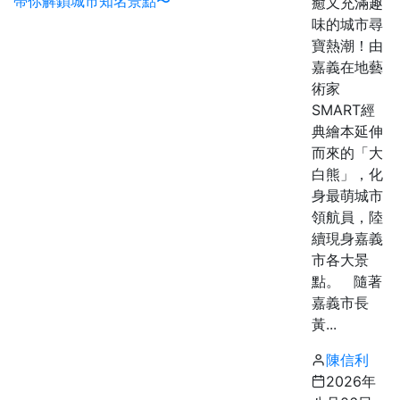
癒又充滿趣
味的城市尋
寶熱潮！由
嘉義在地藝
術家
SMART經
典繪本延伸
而來的「大
白熊」，化
身最萌城市
領航員，陸
續現身嘉義
市各大景
點。 隨著
嘉義市長
黃...
陳信利
2026年