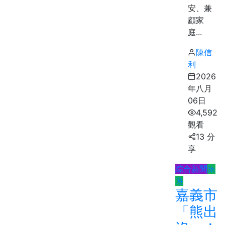
安、兼
顧家
庭...
陳信
利
2026
年八月
06日
4,592
觀看
13 分
享
綜合新聞
旅
遊
嘉義市
「熊出