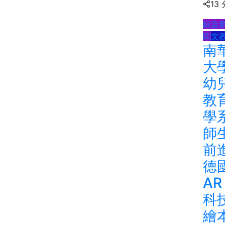
13
綜合
聞
文
南
大
幼
教
學
師
前
德
AR
科
繪