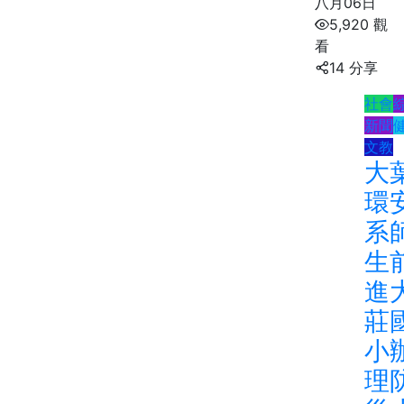
八月06日
5,920 觀
看
14 分享
社會
新聞
文教
大
環
系
生
進
莊
小
理