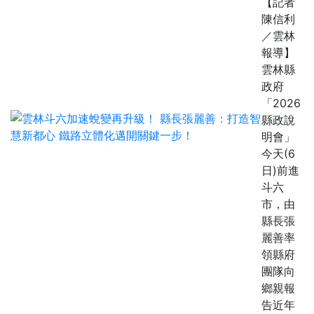
【記者
陳信利
／雲林
報導】
雲林縣
政府
「2026
縣政說
明會」
今天(6
日)前進
斗六
市，由
縣長張
麗善率
領縣府
團隊向
鄉親報
告近年