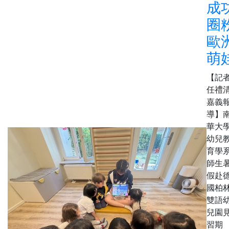
成
圈
歐
萌
【記
任禮清
嘉義
導】
華大
幼兒
育學
師生
假赴
國柏
雙語
兒園
習期