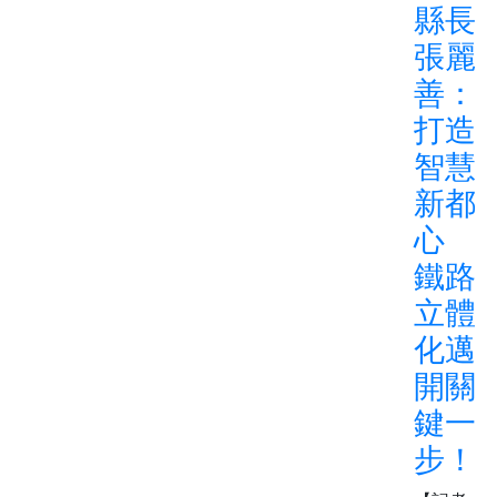
縣長
張麗
善：
打造
智慧
新都
心
鐵路
立體
化邁
開關
鍵一
步！