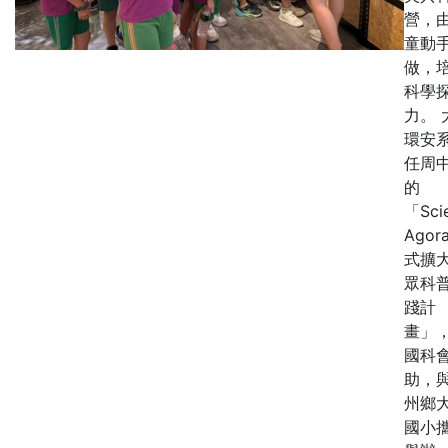
營，
童動
做，
科學
力。 
環安
任周
的
「Sci
Agor
式擴
眾科
踐計
畫」
國科
助，
州鄉
國小