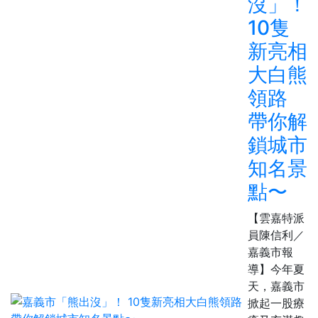
沒」！
10隻
新亮相
大白熊
領路
帶你解
鎖城市
知名景
點〜
【雲嘉特派
員陳信利／
嘉義市報
導】今年夏
天，嘉義市
掀起一股療