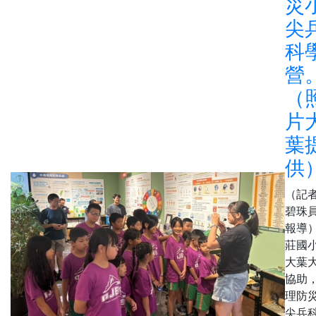
災
尖
科
營
（
片
葉
供
（記
碧珠
報導
莊國
大葉
協助
理防
尖兵