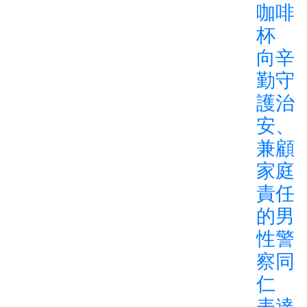
咖啡
杯
向辛
勤守
護治
安、
兼顧
家庭
責任
的男
性警
察同
仁
表達