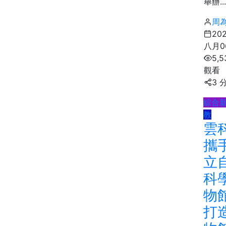
舉辦...
周
20
八月0
5,5
觀看
3 
綜合
教
雲
攜
立
科
物
打