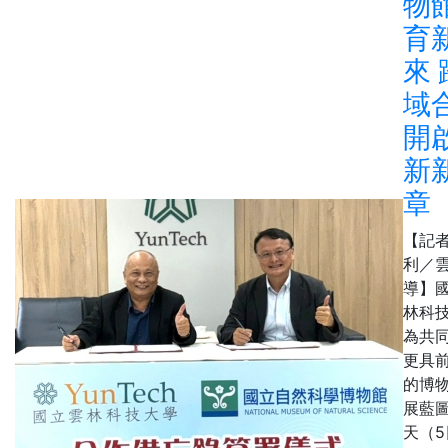
物
育
來 
域
開
新
章
【記
利／
導】
林科
為共
更具
的博
展藍
天（5