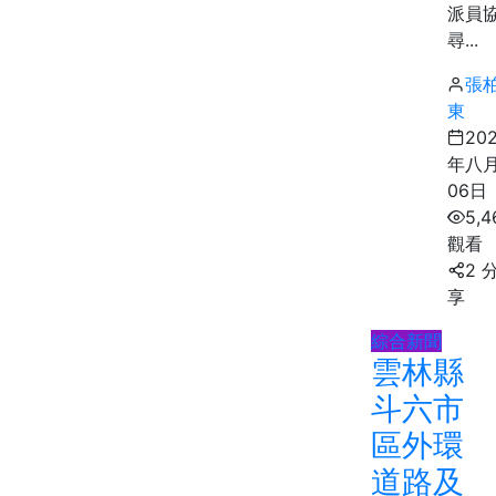
派員
尋...
張
東
20
年八
06日
5,4
觀看
2 
享
綜合新聞
雲林縣
斗六市
區外環
道路及