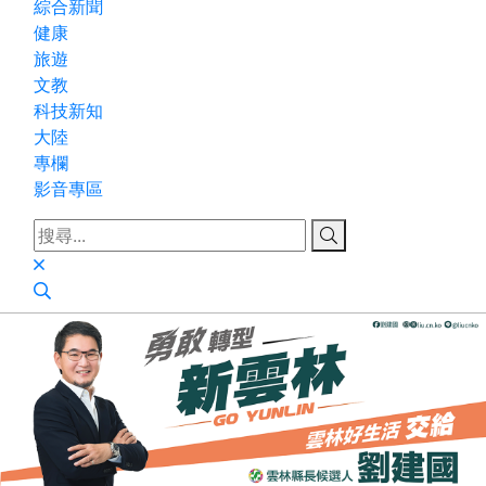
綜合新聞
健康
旅遊
文教
科技新知
大陸
專欄
影音專區