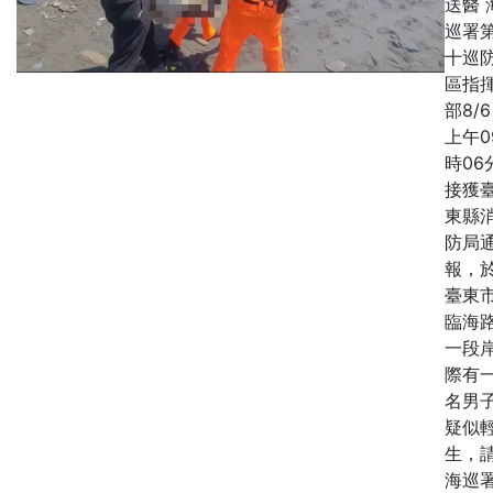
送醫 
巡署
十巡
區指
部8/
上午0
時06
接獲
東縣
防局
報，
臺東
臨海
一段
際有
名男
疑似
生，
海巡