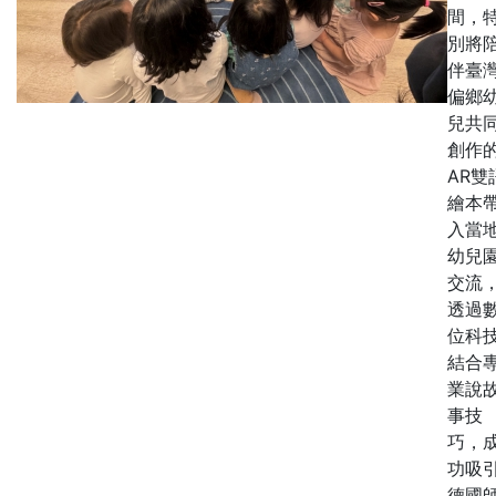
間，
別將
伴臺
偏鄉
兒共
創作
AR雙
繪本
入當
幼兒
交流
透過
位科
結合
業說
事技
巧，
功吸
德國