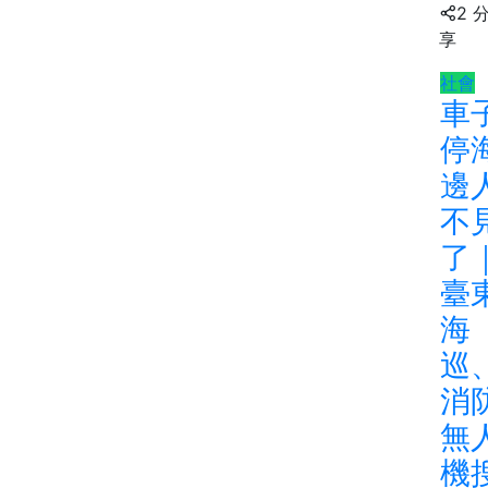
2 
享
社會
車
停
邊
不
了
臺
海
巡
消
無
機