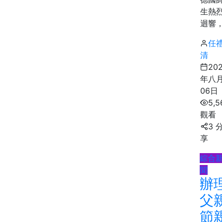
生熱
迴響，.
任
清
20
年八
06日
5,5
觀看
3 
享
綜合
聞
辦
父
節