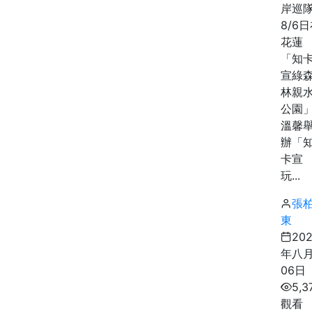
岸巡
8/6
花蓮
「知
宣綠
林親
公園
溫馨
辦「
卡宣
玩...
張
東
20
年八
06日
5,3
觀看