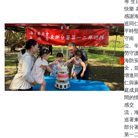
導 生
快樂 
感謝
巡同
平時
守崗
位、
勞守
海防
全，
增進
仁與
庭成
間的
感交
流，
巡署
部分
第一