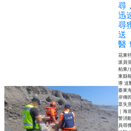
尋
迅
尋
送
醫
花東
派員
柏東/
東縣
導 送
臺東
岸傳
眾失
｜海
警消
員尋