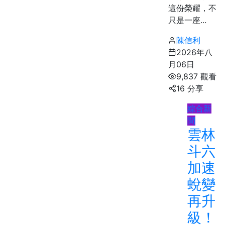
這份榮耀，不
只是一座...
陳信利
2026年八
月06日
9,837 觀看
16 分享
綜合新
聞
雲林
斗六
加速
蛻變
再升
級！