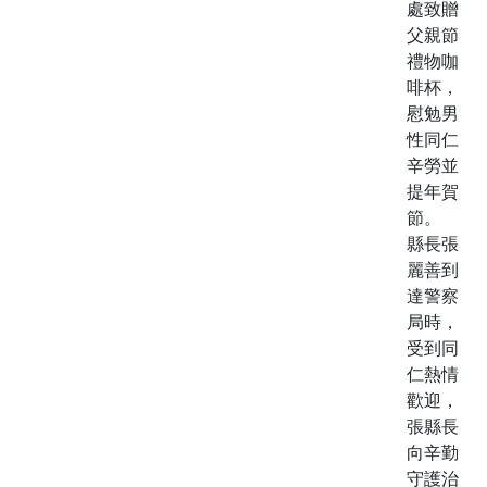
處致贈
父親節
禮物咖
啡杯，
慰勉男
性同仁
辛勞並
提年賀
節。
縣長張
麗善到
達警察
局時，
受到同
仁熱情
歡迎，
張縣長
向辛勤
守護治