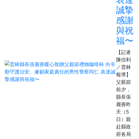
誠摯
感謝
與祝
福〜
【記者
陳信利
／雲林
報導】
父親節
前夕，
縣長張
麗善昨
天（5
日）親
赴縣政
府各局