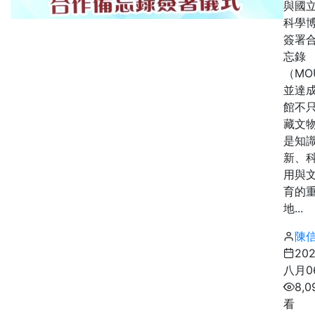
與國
科學
簽署
忘錄
（MO
並達
館不
藏文
是知
新、
用與
育的
地...
陳
20
八月0
8,0
看