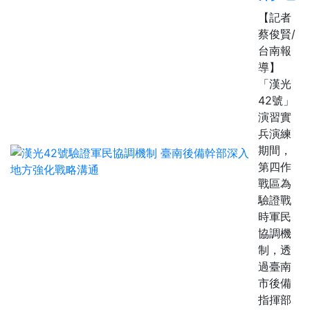
【記者
蔡俊賢/
台南報
導】
「漢光
42號」
演習實
兵演練
期間，
第四作
戰區為
驗證戰
時軍民
協調機
制，透
過臺南
市後備
指揮部