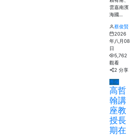
雲嘉南濱
海國...
蔡俊賢
2026
年八月08
日
5,762
觀看
2 分享
專欄
高哲
翰講
座教
授長
期在