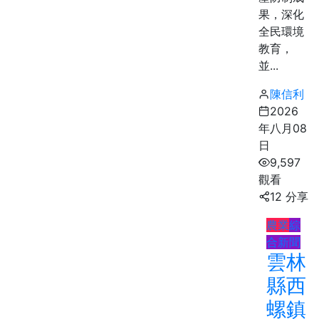
果，深化
全民環境
教育，
並...
陳信利
2026
年八月08
日
9,597
觀看
12 分享
農業
綜
合新聞
雲林
縣西
螺鎮