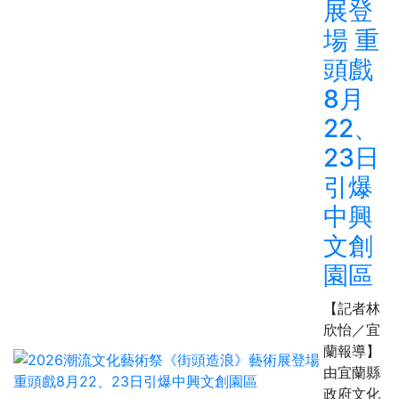
展登
場 重
頭戲
8月
22、
23日
引爆
中興
文創
園區
【記者林
欣怡／宜
蘭報導】
由宜蘭縣
政府文化