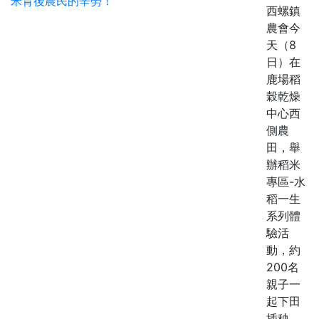
西螺鎮
農會今
天（8
日）在
鹿場稻
榖乾燥
中心西
側農
田，舉
辦稻米
專區-水
稻一生
系列體
驗活
動，約
200名
親子一
起下田
插秧，