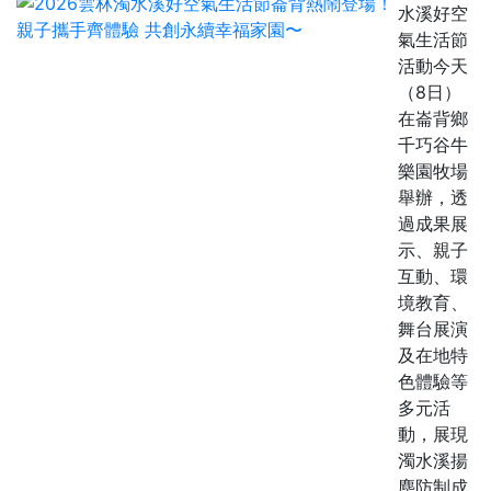
水溪好空
氣生活節
活動今天
（8日）
在崙背鄉
千巧谷牛
樂園牧場
舉辦，透
過成果展
示、親子
互動、環
境教育、
舞台展演
及在地特
色體驗等
多元活
動，展現
濁水溪揚
塵防制成