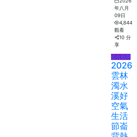
2026
年八月
09日
4,844
觀看
10 分
享
綜合新聞
2026
雲林
濁水
溪好
空氣
生活
節崙
背熱