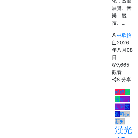
化，透過
展覽、音
樂、競
技、...
林欣怡
2026
年八月08
日
7,665
觀看
8 分享
頭條
社
會
綜合
新聞
文
教
科技
新知
漢光