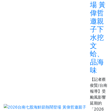
場 黃
偉哲
邀親
子下
水挖
文
蛤、
品海
味
【記者蔡
俊賢/台南
報導】受
颱風影響
延期的
「2026