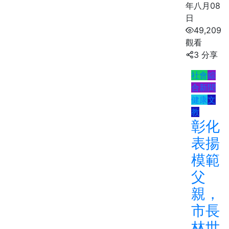
年八月08
日
49,209
觀看
3 分享
社會
綜
合新聞
健康
文
教
彰化
表揚
模範
父
親，
市長
林世