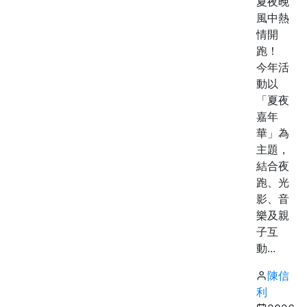
夏夜晚
風中熱
情開
跑！
今年活
動以
「夏夜
嘉年
華」為
主題，
結合夜
跑、光
影、音
樂及親
子互
動...
陳信
利