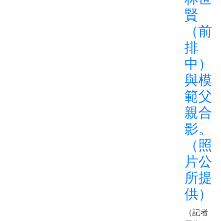
賢
（前
排
中）
與模
範父
親合
影。
（照
片公
所提
供）
（記者