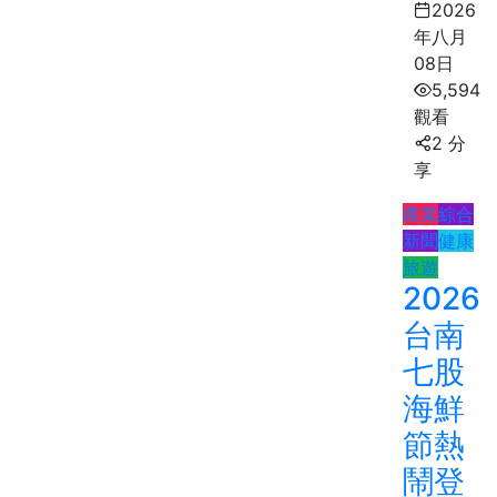
2026
年八月
08日
5,594
觀看
2 分
享
農業
綜合
新聞
健康
旅遊
2026
台南
七股
海鮮
節熱
鬧登