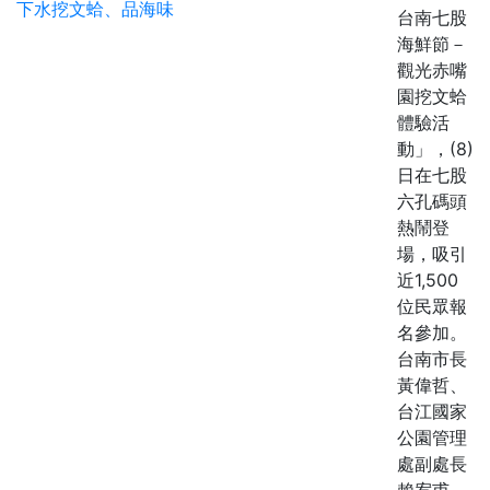
台南七股
海鮮節－
觀光赤嘴
園挖文蛤
體驗活
動」，(8)
日在七股
六孔碼頭
熱鬧登
場，吸引
近1,500
位民眾報
名參加。
台南市長
黃偉哲、
台江國家
公園管理
處副處長
賴宥甫、