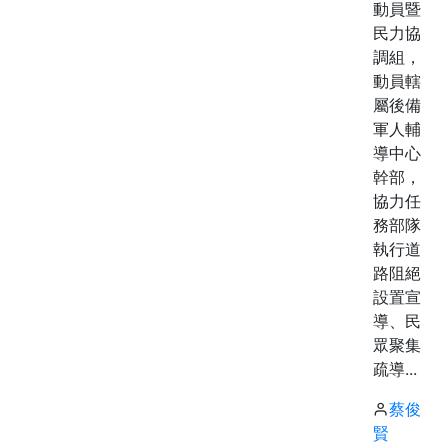
動員暨
民力協
調組，
動員轄
屬後備
軍人輔
導中心
幹部，
協力任
務部隊
執行道
路阻絕
設置宣
導、民
眾聚集
疏導...
蔡俊
賢