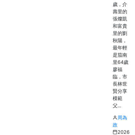
歲，介
壽里的
張燦凱
和富貴
里的劉
秋陽，
最年輕
是茄南
里64歲
廖福
臨，市
長林世
賢分享
模範
父...
周為
政
2026