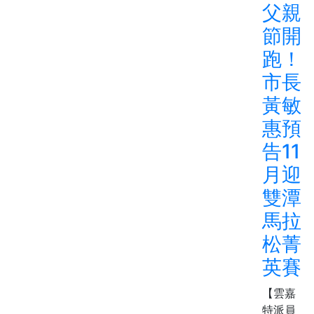
父親
節開
跑！
市長
黃敏
惠預
告11
月迎
雙潭
馬拉
松菁
英賽
【雲嘉
特派員