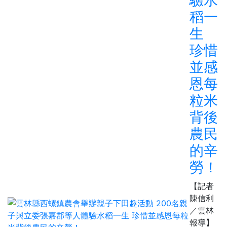
稻一
生
珍惜
並感
恩每
粒米
背後
農民
的辛
勞！
【記者
陳信利
／雲林
報導】