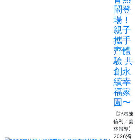
鬧登
場！
親子
攜手
齊體
驗 共
創永
續幸
福家
園〜
【記者陳
信利／雲
林報導】
2026濁