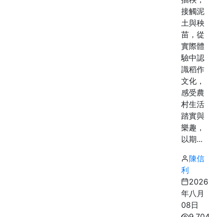
接觸泥
土與秧
苗，從
實際體
驗中認
識稻作
文化，
感受農
村生活
踏實與
樂趣，
以期...
陳信
利
2026
年八月
08日
9,704