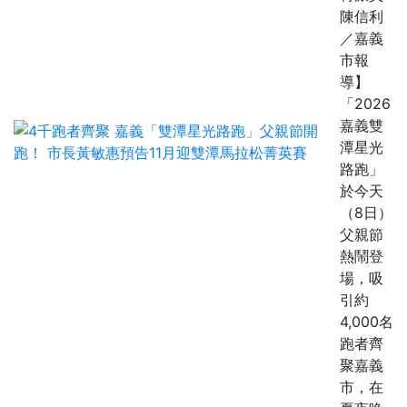
陳信利
／嘉義
市報
導】
「2026
嘉義雙
潭星光
路跑」
於今天
（8日）
父親節
熱鬧登
場，吸
引約
4,000名
跑者齊
聚嘉義
市，在