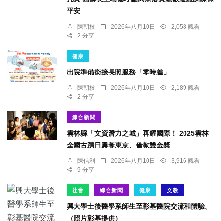
平安
陳朝枝
2026年八月10日
2,058 觀看
2 分享
健康
出院準備銜接長照服務「零時差」
陳朝枝
2026年八月10日
2,189 觀看
2 分享
綜合新聞
雲林縣「文資潛力之城」再耀國際！ 2025雲林
全國古蹟日勇奪東京、倫敦雙金獎
陳信利
2026年八月10日
3,916 觀看
9 分享
社會
綜合新聞
健康
文教
興大學士後醫學系師生至彰基醫院交流和體驗。
（照片彰基提供）