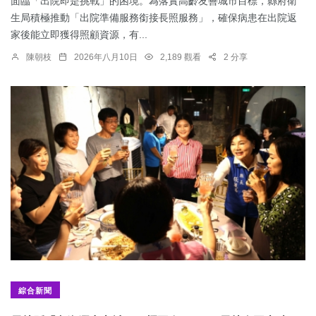
面臨「出院即是挑戰」的困境。為落實高齡友善城市目標，縣府衛
生局積極推動「出院準備服務銜接長照服務」，確保病患在出院返
家後能立即獲得照顧資源，有...
陳朝枝
2026年八月10日
2,189 觀看
2 分享
綜合新聞