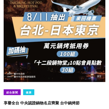
綜合新聞
健康
享譽全台 中央認證鍋物名店齊聚 台中鍋烤節