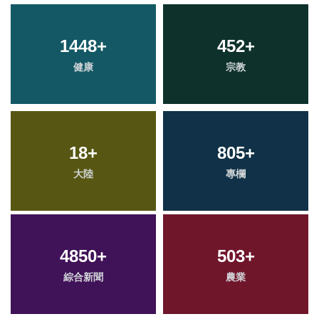
1448
+
452
+
健康
宗教
18
+
805
+
大陸
專欄
4850
+
503
+
綜合新聞
農業