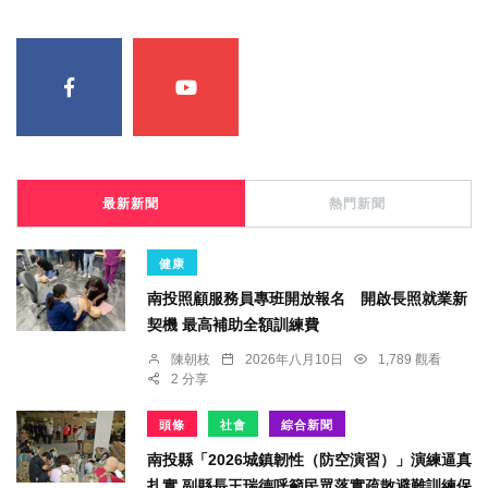
最新新聞
熱門新聞
健康
南投照顧服務員專班開放報名 開啟長照就業新
契機 最高補助全額訓練費
陳朝枝
2026年八月10日
1,789 觀看
2 分享
頭條
社會
綜合新聞
南投縣「2026城鎮韌性（防空演習）」演練逼真
扎實 副縣長王瑞德呼籲民眾落實疏散避難訓練保