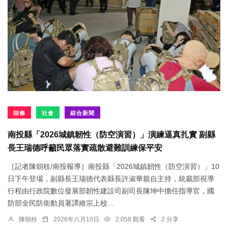
頭條
社會
綜合新聞
南投縣「2026城鎮韌性（防空演習）」演練逼真扎實 副縣
長王瑞德呼籲民眾落實疏散避難訓練保平安
［記者陳朝枝/南投報導］南投縣「2026城鎮韌性（防空演習）」10
日下午登場，副縣長王瑞德代表縣長許淑華親自主持，統裁部視導
行程由行政院數位發展部韌性建設司副司長陳坤中擔任指導官，國
防部全民防衛動員署譚維宗上校...
陳朝枝
2026年八月10日
2,058 觀看
2 分享