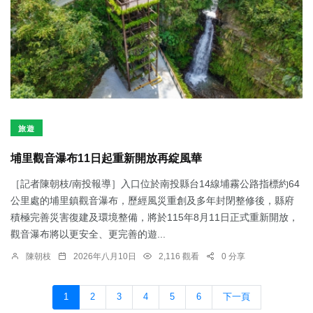
旅遊
埔里觀音瀑布11日起重新開放再綻風華
［記者陳朝枝/南投報導］入口位於南投縣台14線埔霧公路指標約64
公里處的埔里鎮觀音瀑布，歷經風災重創及多年封閉整修後，縣府
積極完善災害復建及環境整備，將於115年8月11日正式重新開放，
觀音瀑布將以更安全、更完善的遊...
陳朝枝
2026年八月10日
2,116 觀看
0 分享
1
2
3
4
5
6
下一頁