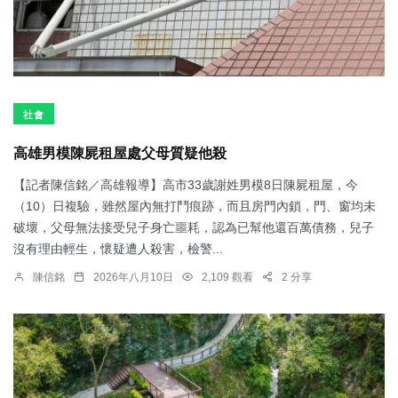
社會
高雄男模陳屍租屋處父母質疑他殺
【記者陳信銘／高雄報導】高市33歲謝姓男模8日陳屍租屋，今
（10）日複驗，雖然屋內無打鬥痕跡，而且房門內鎖，門、窗均未
破壞，父母無法接受兒子身亡噩耗，認為已幫他還百萬債務，兒子
沒有理由輕生，懷疑遭人殺害，檢警...
陳信銘
2026年八月10日
2,109 觀看
2 分享