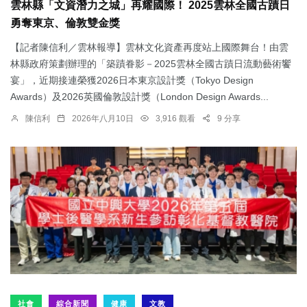
雲林縣「文資潛力之城」再耀國際！ 2025雲林全國古蹟日
勇奪東京、倫敦雙金獎
【記者陳信利／雲林報導】雲林文化資產再度站上國際舞台！由雲
林縣政府策劃辦理的「築蹟眷影－2025雲林全國古蹟日流動藝術饗
宴」，近期接連榮獲2026日本東京設計獎（Tokyo Design
Awards）及2026英國倫敦設計獎（London Design Awards...
陳信利
2026年八月10日
3,916 觀看
9 分享
社會
綜合新聞
健康
文教