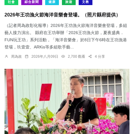
社會
綜合新聞
健康
旅遊
文教
2026年王功漁火節海洋音樂會登場。（照片縣府提供）
（記者周為政彰化報導）2026年王功漁火節海洋音樂會登場，多組
藝人接力演出。 縣府在王功舉辦「2026王功漁火節，夏夜盛典．
FUN玩王功」系列活動，「海洋音樂會」於8日下午6時在王功漁港
登場，玖壹壹、ARKis等多組歌手藝...
周為政
2026年八月09日
2,700 觀看
4 分享