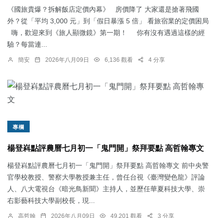
《國旅貴爆？拆解飯店定價內幕》 房價降了 大家還是搶著飛國
外？從「平均 3,000 元」到「假日暴漲 5 倍」 看旅宿業的定價困局
嗨，歡迎來到《旅人顯微鏡》第一期！ 你有沒有遇過這樣的經
驗？每當連...
簡安
2026年八月09日
6,136 觀看
4 分享
專欄
楊登嵙點評農曆七月初一「鬼門開」祭拜要點 高哲翰專文
楊登嵙點評農曆七月初一「鬼門開」祭拜要點 高哲翰專文 前中央警
官學校教授、警察大學教授兼主任，曾任台視《臺灣變色龍》評論
人、八大電視台《暗光鳥新聞》主持人，並歷任華夏科技大學、崇
右影藝科技大學副校長，現...
高哲翰
2026年八月09日
49,201 觀看
3 分享