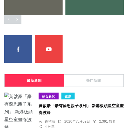
最新新聞
熱門新聞
綜合新聞
健康
黃啟豪「豪有藝思親子系列」 新港板頭星空童畫
春波綠
任禮清
2026年八月09日
2,391 觀看
4 分享