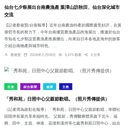
仙台七夕祭展出台南農漁產 葉澤山訪秋田、仙台深化城市
交流
【記者蔡俊賢/台南報導】近年台南農漁特產於國際廣受好評，在黃
偉哲市長的努力下，今年台南優質農漁產品跨海展出，獲邀於仙台
市知名七夕祭設置農漁產推廣攤位，向來自日本各地及海外的旅客
介紹台南物產與城市特色。 ...
蔡俊賢
2026年八月09日
5,475 觀看
3 分享
社會
綜合新聞
健康
文教
「秀和苑」日照中心父親節歡唱。（照片秀傳提供）
（記者周為政彰化報導）「秀和苑」日照中心父親節歡唱，串聯社
區陪伴長輩共享幸福時光。 父親節，秀傳醫療體系旗下北斗、福
興、田中、文昌、伸港、花壇和溪州等七處秀和苑日照中心，結合