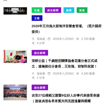
社會
綜合新聞
健康
旅遊
文教
2026年王功漁火節海洋音樂會登場。（照片縣府
提供）
周為政
2026年八月09日
2,700 觀看
4 分享
綜合新聞
深耕公益｜千歲慈悲關懷協會花蓮分會正式成
立，連瀚接任分會長，王玫瑰、胡智民祝賀！
張柏東
2026年八月09日
4,390 觀看
2 分享
綜合新聞
吉安27位模範父親暨9位好人好事代表接受表揚
｜游淑貞偕各界來賓共同見證溫馨與榮耀