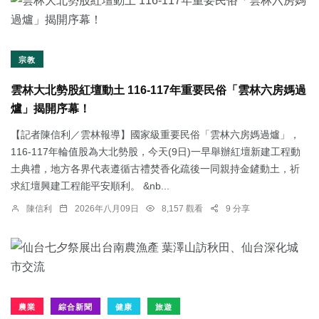
宗教
雲林大北勢股紅壇動土 116-117年重要民俗「雲林六房媽過
爐」揭開序幕！
【記者陳信利／雲林報導】國家級重要民俗「雲林六房媽過爐」，
116-117年輪值股為大北勢股，今天(9日)一早舉辦紅壇新建工程動
土典禮，地方各界代表遵循古禮焚香化疏後一同親持金鏟動土，祈
求紅壇興建工程能平安順利。 &nb...
陳信利
2026年八月09日
8,157 觀看
9 分享
農業
綜合新聞
健康
旅遊