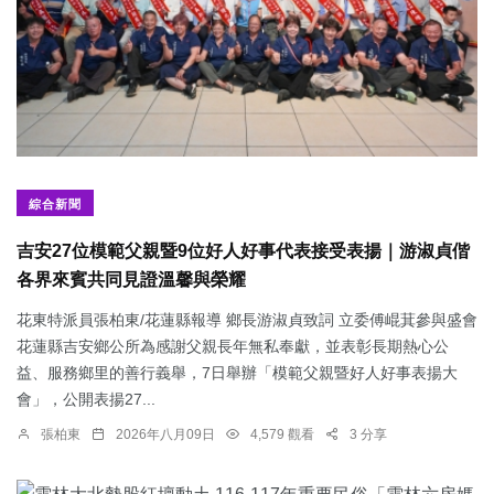
綜合新聞
吉安27位模範父親暨9位好人好事代表接受表揚｜游淑貞偕
各界來賓共同見證溫馨與榮耀
花東特派員張柏東/花蓮縣報導 鄉長游淑貞致詞 立委傅崐萁參與盛會
花蓮縣吉安鄉公所為感謝父親長年無私奉獻，並表彰長期熱心公
益、服務鄉里的善行義舉，7日舉辦「模範父親暨好人好事表揚大
會」，公開表揚27...
張柏東
2026年八月09日
4,579 觀看
3 分享