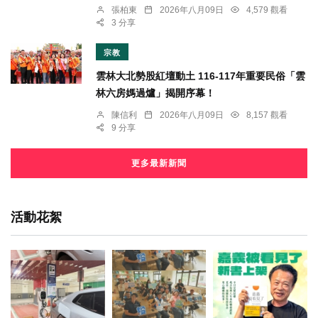
張柏東
2026年八月09日
4,579 觀看
3 分享
宗教
雲林大北勢股紅壇動土 116-117年重要民俗「雲
林六房媽過爐」揭開序幕！
陳信利
2026年八月09日
8,157 觀看
9 分享
更多最新新聞
活動花絮