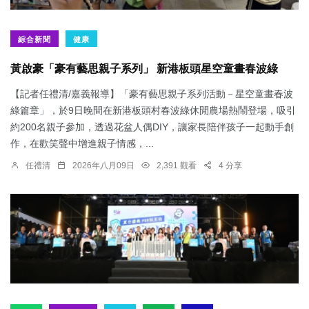
綜合新聞
健康
黃啟豪「豪有藝思親子系列」 新港板頭星空童畫春波綠
【記者任禮清/嘉義報導】「豪有藝思親子系列活動－星空童畫春波
綠篇章」，於9日晚間在新港板頭村春波綠休閒農場熱鬧登場，吸引
約200名親子參加，透過花盆人偶DIY，讓家長陪伴孩子一起動手創
作，在歡笑聲中增進親子情感，...
任禮清
2026年八月09日
2,391 觀看
4 分享