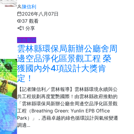
宗教
陳信利
2026年八月07日
37 觀看
1 分享
綜合新聞
雲林縣環保局新辦公廳舍周
邊空品淨化區景觀工程 榮
獲國內外4項設計大獎肯
定！
166
+
【記者陳信利／雲林報導】雲林縣環境永續與公
旅遊
共工程規劃再度驚艷國際！由雲林縣政府推動的
「雲林縣環保局新辦公廳舍周邊空品淨化區景觀
工程（Breathing Green: Yunlin EPB Office
Park）」，憑藉卓越的綠色循環設計與氣候變遷
調適...