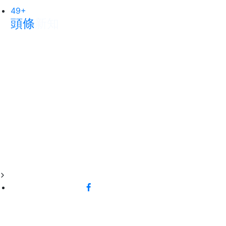
33
+
科技新知