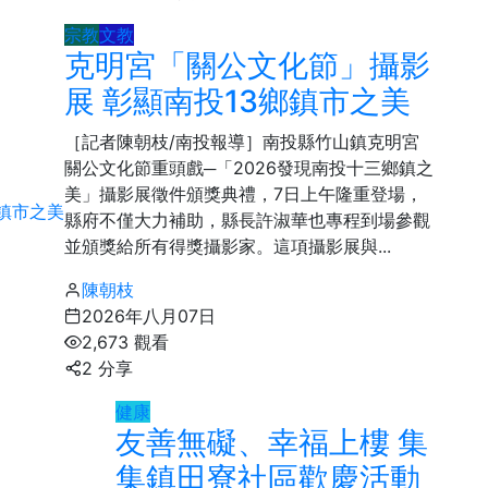
宗教
文教
克明宮「關公文化節」攝影
展 彰顯南投13鄉鎮市之美
［記者陳朝枝/南投報導］南投縣竹山鎮克明宮
關公文化節重頭戲─「2026發現南投十三鄉鎮之
美」攝影展徵件頒獎典禮，7日上午隆重登場，
縣府不僅大力補助，縣長許淑華也專程到場參觀
並頒獎給所有得獎攝影家。這項攝影展與...
陳朝枝
2026年八月07日
2,673 觀看
2 分享
健康
友善無礙、幸福上樓 集
集鎮田寮社區歡慶活動