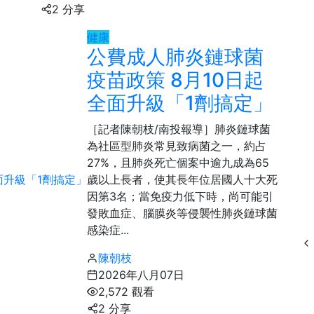
2 分享
49
+
頭條
健康
公費成人肺炎鏈球菌
疫苗政策 8月10日起
全面升級「1劑搞定」
［記者陳朝枝/南投報導］肺炎鏈球菌
為社區型肺炎常見致病菌之一，約占
27%，且肺炎死亡個案中逾九成為65
歲以上長者，使其長年位居國人十大死
因第3名；當免疫力低下時，尚可能引
發敗血症、腦膜炎等侵襲性肺炎鏈球菌
感染症...
陳朝枝
2026年八月07日
2,572 觀看
2 分享