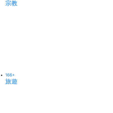
社會
農業
238
+
216
+
文教
健康