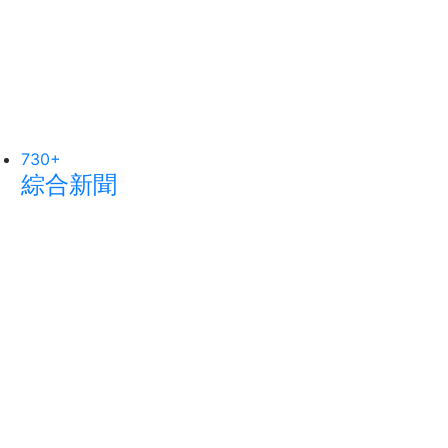
2
+
112
+
大陸
專欄