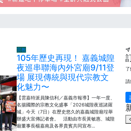
宗教
105年歷史再現！ 嘉義城隍
夜巡串聯海內外宮廟9/11登
了
場 展現傳統與現代宗教文
請
化魅力〜
【雲嘉特派員陳信利／嘉義市報導】一年一度、
名揚國際的宗教文化盛事「2026城隍夜巡諸羅
城」今天（7日）在歷史悠久的嘉義城隍廟埕舉
辦盛大宣傳記者會。 活動由市長黃敏惠、城隍
廟董事長楊嘉南及各界貴賓共同宣布...
65
+