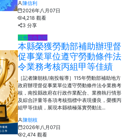
陳信利
2026年八月07日
4,218 觀看
3 分享
社會
綜合新聞
本縣榮獲勞動部補助辦理督
730
+
促事業單位遵守勞動條件法
綜合新聞
令業務考核丙組甲等佳績
［記者陳朝枝/南投報導］115年勞動部補助地方
政府辦理督促事業單位遵守勞動條件法令業務考
核，南投縣政府在行政作業配合、業務執行情形
及綜合評量等各項考核指標中表現優良，榮獲丙
組甲等佳績，展現本縣積極落實勞動法...
陳朝枝
2026年八月07日
2,474 觀看