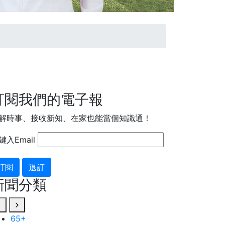
訂閱我們的電子報
解時事、接收新知、在家也能當個知識通！
鍵入Email
訂閱
退訂
新聞分類
389
+
75
+