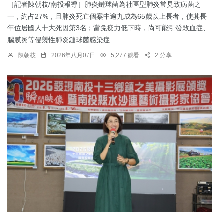
［記者陳朝枝/南投報導］肺炎鏈球菌為社區型肺炎常見致病菌之
一，約占27%，且肺炎死亡個案中逾九成為65歲以上長者，使其長
年位居國人十大死因第3名；當免疫力低下時，尚可能引發敗血症、
腦膜炎等侵襲性肺炎鏈球菌感染症...
陳朝枝
2026年八月07日
5,277 觀看
2 分享