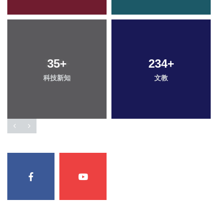
35
+
234
+
科技新知
文教