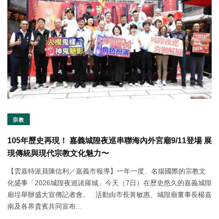
宗教
105年歷史再現！ 嘉義城隍夜巡串聯海內外宮廟9/11登場 展
現傳統與現代宗教文化魅力〜
【雲嘉特派員陳信利／嘉義市報導】一年一度、名揚國際的宗教文
化盛事「2026城隍夜巡諸羅城」今天（7日）在歷史悠久的嘉義城隍
廟埕舉辦盛大宣傳記者會。 活動由市長黃敏惠、城隍廟董事長楊嘉
南及各界貴賓共同宣布...