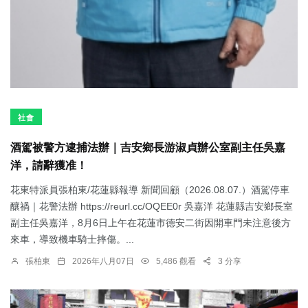
社會
酒駕被警方逮捕法辦｜吉安鄉長游淑貞辦公室副主任吳嘉
洋，請辭獲准！
花東特派員張柏東/花蓮縣報導 新聞回顧（2026.08.07.）酒駕停車
釀禍｜花警法辦 https://reurl.cc/OQEE0r 吳嘉洋 花蓮縣吉安鄉長室
副主任吳嘉洋，8月6日上午在花蓮市德安二街因開車門未注意後方
來車，導致機車騎士摔傷。...
張柏東
2026年八月07日
5,486 觀看
3 分享