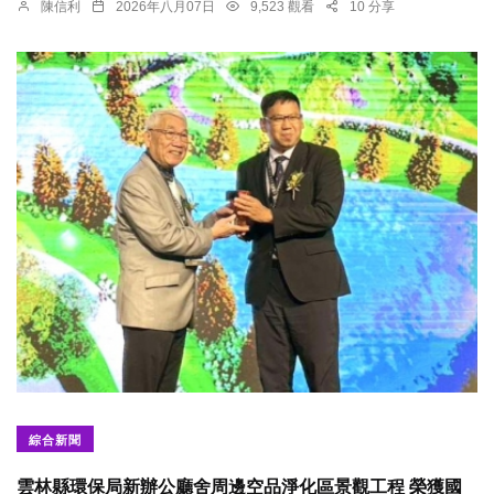
陳信利
2026年八月07日
9,523 觀看
10 分享
綜合新聞
雲林縣環保局新辦公廳舍周邊空品淨化區景觀工程 榮獲國