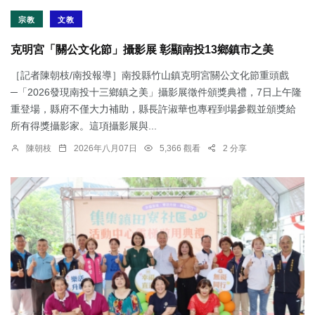
宗教
文教
克明宮「關公文化節」攝影展 彰顯南投13鄉鎮市之美
［記者陳朝枝/南投報導］南投縣竹山鎮克明宮關公文化節重頭戲
─「2026發現南投十三鄉鎮之美」攝影展徵件頒獎典禮，7日上午隆
重登場，縣府不僅大力補助，縣長許淑華也專程到場參觀並頒獎給
所有得獎攝影家。這項攝影展與...
陳朝枝
2026年八月07日
5,366 觀看
2 分享