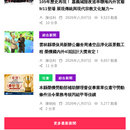
105年歷史再現！ 嘉義城隍夜巡串聯海內外宮廟
9/11登場 展現傳統與現代宗教文化魅力〜
陳信利
2026年八月07日
9,523 觀看
10 分享
綜合新聞
雲林縣環保局新辦公廳舍周邊空品淨化區景觀工
程 榮獲國內外4項設計大獎肯定！
陳信利
2026年八月07日
9,657 觀看
11 分享
社會
綜合新聞
本縣榮獲勞動部補助辦理督促事業單位遵守勞動
條件法令業務考核丙組甲等佳績
陳朝枝
2026年八月07日
5,277 觀看
2 分享
更多最新新聞