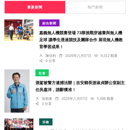
最新新聞
熱門新聞
綜合新聞
嘉義無人機競賽登場 73隊挑戰穿越賽與無人機
足球 讓學生透過競技及團隊合作 展現無人機教
育學習成果！
陳信利
2026年八月07日
9,312 觀看
9 分享
社會
酒駕被警方逮捕法辦｜吉安鄉長游淑貞辦公室副主
任吳嘉洋，請辭獲准！
張柏東
2026年八月07日
5,486 觀看
3 分享
宗教