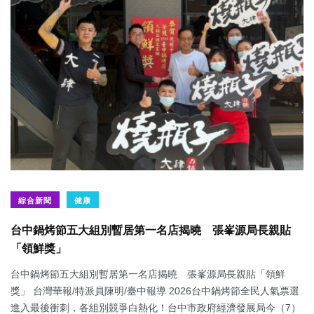
綜合新聞
健康
台中鍋烤節五大組別暫居第一名店揭曉 張峯源局長親貼
「領鮮獎」
台中鍋烤節五大組別暫居第一名店揭曉 張峯源局長親貼「領鮮
獎」 台灣華報/特派員陳明/臺中報導 2026台中鍋烤節全民人氣票選
進入最後衝刺，各組別競爭白熱化！台中市政府經濟發展局今（7）