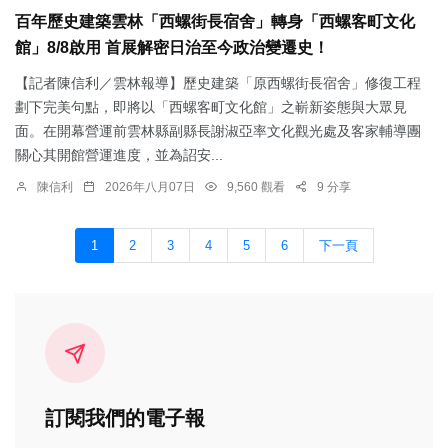
百年歷史建築雲林「西螺街長宿舍」轉身「西螺客町文化
館」8/8啟用 首展解密日治至今政治變遷史！
【記者陳信利／雲林報導】歷史建築「原西螺街長宿舍」修復工程
劃下完美句點，即將以「西螺客町文化館」之嶄新姿態與大眾見
面。在開幕營運前雲林縣副縣長謝淑亞率文化觀光處及客家輔導團
關心其開館營運進度，並為詔安...
陳信利
2026年八月07日
9,560 觀看
9 分享
1
2
3
4
5
6
下一頁
訂閱我們的電子報