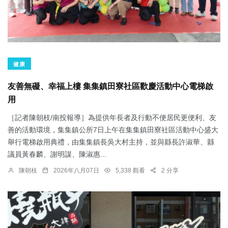
健康
友善無礙、幸福上樓 集集鎮田寮社區歡慶活動中心電梯啟
用
［記者陳朝枝/南投報導］為提供年長者及行動不便居民更便利、友
善的活動環境，集集鎮公所7日上午在集集鎮田寮社區活動中心盛大
舉行電梯啟用典禮，由集集鎮長吳大村主持，並與縣長許淑華、縣
議員黃春麟、謝明謀、陳淑惠...
陳朝枝
2026年八月07日
5,338 觀看
2 分享