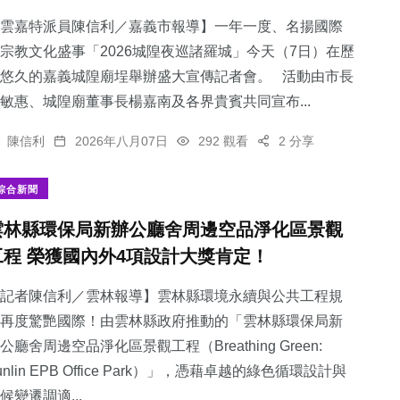
雲嘉特派員陳信利／嘉義市報導】一年一度、名揚國際
宗教文化盛事「2026城隍夜巡諸羅城」今天（7日）在歷
悠久的嘉義城隍廟埕舉辦盛大宣傳記者會。 活動由市長
敏惠、城隍廟董事長楊嘉南及各界貴賓共同宣布...
陳信利
2026年八月07日
292 觀看
2 分享
綜合新聞
雲林縣環保局新辦公廳舍周邊空品淨化區景觀
工程 榮獲國內外4項設計大獎肯定！
記者陳信利／雲林報導】雲林縣環境永續與公共工程規
再度驚艷國際！由雲林縣政府推動的「雲林縣環保局新
公廳舍周邊空品淨化區景觀工程（Breathing Green:
unlin EPB Office Park）」，憑藉卓越的綠色循環設計與
候變遷調適...