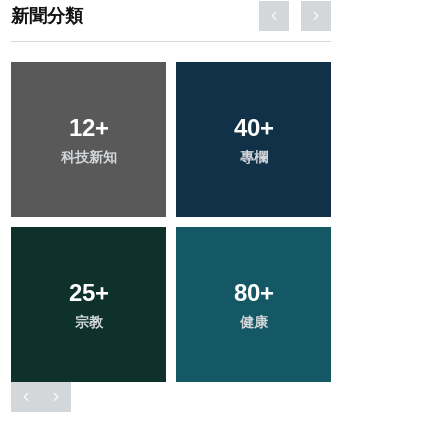
新聞分類
56
+
136
+
80
+
旅遊
社會
文教
19
+
28
+
242
+
頭條
農業
綜合新聞