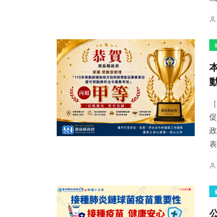
［
促
政
表