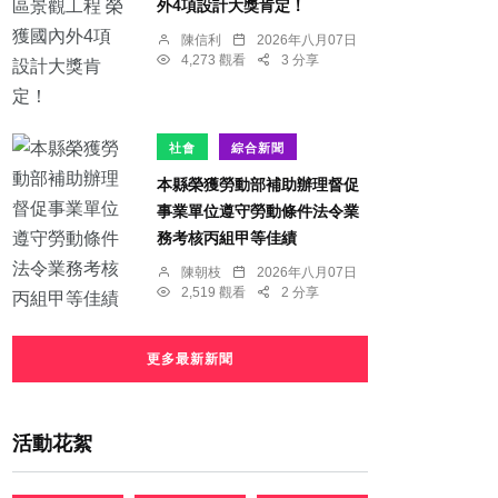
外4項設計大獎肯定！
陳信利
2026年八月07日
4,273 觀看
3 分享
社會
綜合新聞
本縣榮獲勞動部補助辦理督促
事業單位遵守勞動條件法令業
務考核丙組甲等佳績
陳朝枝
2026年八月07日
2,519 觀看
2 分享
更多最新新聞
活動花絮