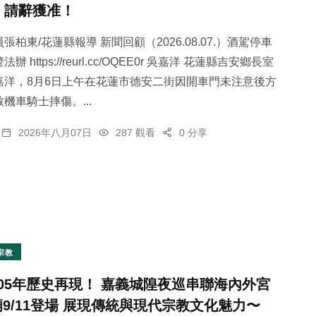
，請辭獲准！
張柏東/花蓮縣報導 新聞回顧（2026.08.07.）酒駕停車
 https://reurl.cc/OQEE0r 吳嘉洋 花蓮縣吉安鄉長室
嘉洋，8月6日上午在花蓮市德安二街因開車門未注意後方
0
+
12
+
40
+
機車騎士摔傷。...
大陸
科技新知
專欄
2026年八月07日
287 觀看
0 分享
25
+
80
+
宗教
健康
宗教
105年歷史再現！ 嘉義城隍夜巡串聯海內外宮
廟9/11登場 展現傳統與現代宗教文化魅力〜