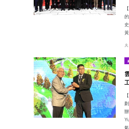
【
的
史
黃
【
劃
辦
Y
氣