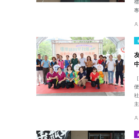
禮
專
［
便
社
主