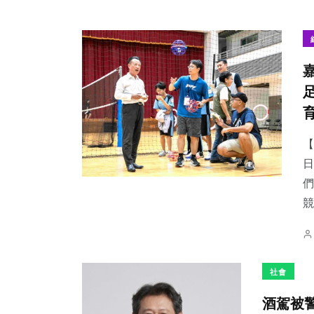
【
日
們
競
社會
酒駕被