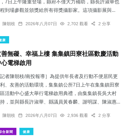
，7日上午隆重登場，縣府不僅大力補助，縣長許淑華也
程到場參觀並頒獎給所有得獎攝影家。這項攝影展與...
陳朝枝
2026年八月07日
2,702 觀看
2 分享
健康
友善無礙、幸福上樓 集集鎮田寮社區歡慶活動
中心電梯啟用
記者陳朝枝/南投報導］為提供年長者及行動不便居民更
利、友善的活動環境，集集鎮公所7日上午在集集鎮田寮
區活動中心盛大舉行電梯啟用典禮，由集集鎮長吳大村
持，並與縣長許淑華、縣議員黃春麟、謝明謀、陳淑惠...
陳朝枝
2026年八月07日
2,936 觀看
2 分享
綜合新聞
健康