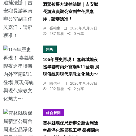
酒駕被警方逮捕法辦｜吉安鄉
長游淑貞辦公室副主任吳嘉
洋，請辭獲准！
張柏東
2026年八月07日
287 觀看
0 分享
宗教
105年歷史再現！ 嘉義城隍夜
巡串聯海內外宮廟9/11登場 展
現傳統與現代宗教文化魅力〜
陳信利
2026年八月07日
292 觀看
2 分享
綜合新聞
雲林縣環保局新辦公廳舍周邊
空品淨化區景觀工程 榮獲國內