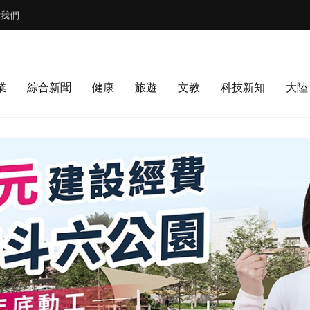
我們
業
綜合新聞
健康
旅遊
文教
科技新知
大陸