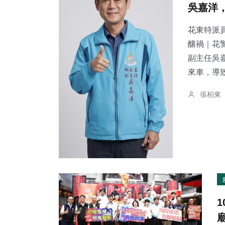
吳嘉洋
花東特派員
釀禍｜花警法辦
副主任吳
55
+
136
+
80
+
來車，導致
旅遊
社會
文教
張柏東
17
+
25
+
272
+
頭條
農業
綜合新聞