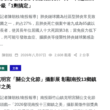
升級「1劑搞定」
記者陳朝枝/南投報導］肺炎鏈球菌為社區型肺炎常見致
菌之一，約占27%，且肺炎死亡個案中逾九成為65歲以
長者，使其長年位居國人十大死因第3名；當免疫力低下
，尚可能引發敗血症、腦膜炎等侵襲性肺炎鏈球菌感染
..
陳朝枝
2026年八月07日
2,608 觀看
2 分享
宗教
文教
克明宮「關公文化節」攝影展 彰顯南投13鄉鎮
市之美
記者陳朝枝/南投報導］南投縣竹山鎮克明宮關公文化節
頭戲─「2026發現南投十三鄉鎮之美」攝影展徵件頒獎典