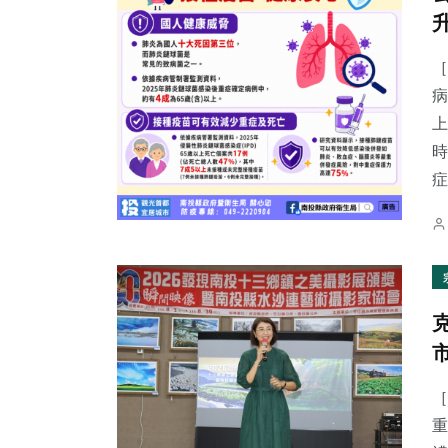
［
病
上
時
症.
［
重