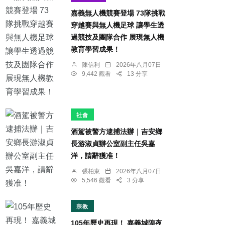
嘉義無人機競賽登場 73隊挑戰
穿越賽與無人機足球 讓學生透
過競技及團隊合作 展現無人機
教育學習成果！
陳信利
2026年八月07日
9,442 觀看
13 分享
社會
酒駕被警方逮捕法辦｜吉安鄉
長游淑貞辦公室副主任吳嘉
洋，請辭獲准！
張柏東
2026年八月07日
5,546 觀看
3 分享
宗教
105年歷史再現！ 嘉義城隍夜