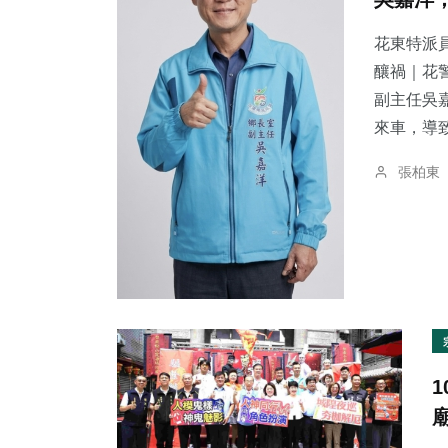
花東特派員
釀禍｜花警法辦
副主任吳
來車，導致
張柏東