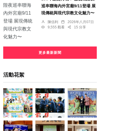
巡串聯海內外宮廟9/11登場 展
現傳統與現代宗教文化魅力〜
陳信利
2026年八月07日
9,555 觀看
15 分享
更多最新新聞
活動花絮