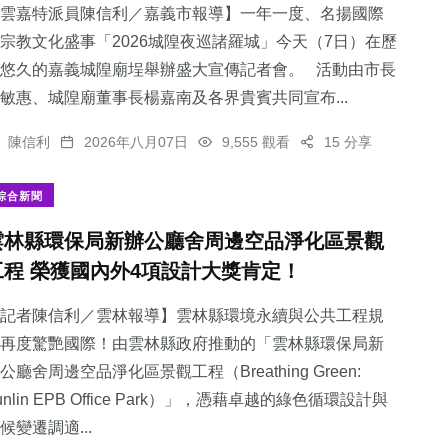
雲嘉特派員陳信利／嘉義市報導】一年一度、名揚國際
宗教文化盛事「2026城隍夜巡諸羅城」今天（7日）在歷
悠久的嘉義城隍廟埕舉辦盛大宣傳記者會。 活動由市長
敏惠、城隍廟董事長楊嘉南及各界貴賓共同宣布...
陳信利
2026年八月07日
9,555 觀看
15 分享
綜合新聞
雲林縣環保局新辦公廳舍周邊空品淨化區景觀
工程 榮獲國內外4項設計大獎肯定！
記者陳信利／雲林報導】雲林縣環境永續與公共工程規
再度驚艷國際！由雲林縣政府推動的「雲林縣環保局新
公廳舍周邊空品淨化區景觀工程（Breathing Green:
unlin EPB Office Park）」，憑藉卓越的綠色循環設計與
候變遷調適...