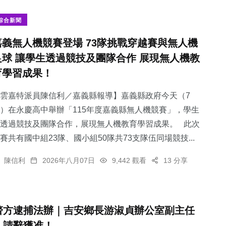
綜合新聞
嘉義無人機競賽登場 73隊挑戰穿越賽與無人機
足球 讓學生透過競技及團隊合作 展現無人機教
350
+
113
+
32
+
育學習成果！
綜合新聞
文教
宗教
雲嘉特派員陳信利／嘉義縣報導】嘉義縣政府今天（7
）在永慶高中舉辦「115年度嘉義縣無人機競賽」，學生
透過競技及團隊合作，展現無人機教育學習成果。 此次
賽共有國中組23隊、國小組50隊共73支隊伍同場競技...
32
+
1
+
陳信利
2026年八月07日
9,442 觀看
13 分享
農業
大陸
警方逮捕法辦｜吉安鄉長游淑貞辦公室副主任
，請辭獲准！