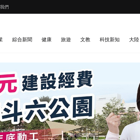
我們
業
綜合新聞
健康
旅遊
文教
科技新知
大陸