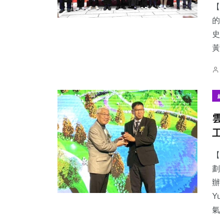
【
的
史
黃
【
劃
辦
Y
氣