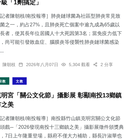
升級「1劑搞定」
記者陳朝枝/南投報導］肺炎鏈球菌為社區型肺炎常見致
菌之一，約占27%，且肺炎死亡個案中逾九成為65歲以
長者，使其長年位居國人十大死因第3名；當免疫力低下
，尚可能引發敗血症、腦膜炎等侵襲性肺炎鏈球菌感染
..
陳朝枝
2026年八月07日
5,304 觀看
2 分享
宗教
文教
克明宮「關公文化節」攝影展 彰顯南投13鄉鎮
市之美
記者陳朝枝/南投報導］南投縣竹山鎮克明宮關公文化節
頭戲─「2026發現南投十三鄉鎮之美」攝影展徵件頒獎典
，7日上午隆重登場，縣府不僅大力補助，縣長許淑華也