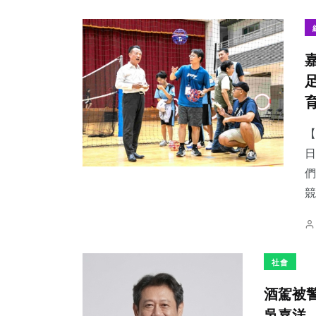
16
+
25
+
103
+
科技新知
頭條
健康
【
日
們
競
56
+
194
+
79
+
專欄
社會
旅遊
社會
酒駕被
吳嘉洋