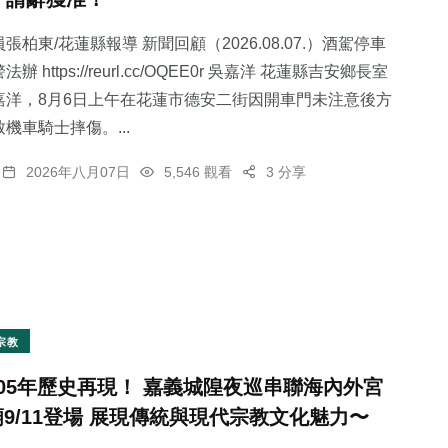
張柏東/花蓮縣報導 新聞回顧（2026.08.07.）酒駕停車
 https://reurl.cc/OQEE0r 吳嘉洋 花蓮縣吉安鄉長室
嘉洋，8月6日上午在花蓮市德安二街因開車門未注意後方
機車騎士摔傷。...
2026年八月07日
5,546 觀看
3 分享
宗教
105年歷史再現！ 嘉義城隍夜巡串聯海內外宮
廟9/11登場 展現傳統與現代宗教文化魅力〜