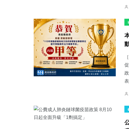
［
促
政
表