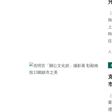
［
病
上
時
症.
［
重
禮