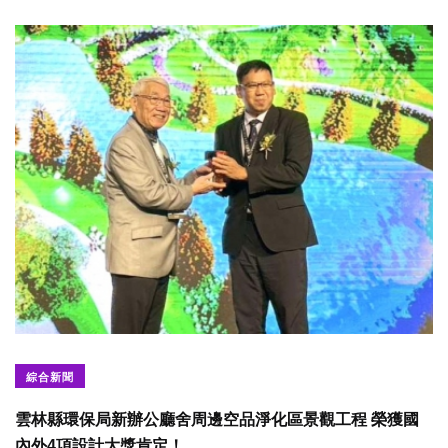
綜合新聞
雲林縣環保局新辦公廳舍周邊空品淨化區景觀工程 榮獲國
內外4項設計大獎肯定！