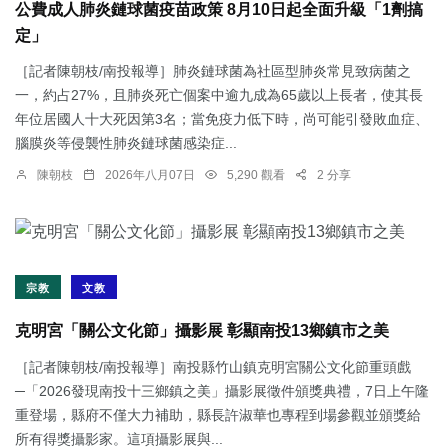
公費成人肺炎鏈球菌疫苗政策 8月10日起全面升級「1劑搞
定」
［記者陳朝枝/南投報導］肺炎鏈球菌為社區型肺炎常見致病菌之
一，約占27%，且肺炎死亡個案中逾九成為65歲以上長者，使其長
年位居國人十大死因第3名；當免疫力低下時，尚可能引發敗血症、
腦膜炎等侵襲性肺炎鏈球菌感染症...
陳朝枝
2026年八月07日
5,290 觀看
2 分享
宗教
文教
克明宮「關公文化節」攝影展 彰顯南投13鄉鎮市之美
［記者陳朝枝/南投報導］南投縣竹山鎮克明宮關公文化節重頭戲
─「2026發現南投十三鄉鎮之美」攝影展徵件頒獎典禮，7日上午隆
重登場，縣府不僅大力補助，縣長許淑華也專程到場參觀並頒獎給
所有得獎攝影家。這項攝影展與...