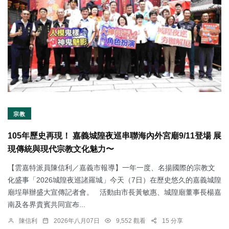
宗教
105年歷史再現！ 嘉義城隍夜巡串聯海內外宮廟9/11登場 展
現傳統與現代宗教文化魅力〜
【雲嘉特派員陳信利／嘉義市報導】一年一度、名揚國際的宗教文
化盛事「2026城隍夜巡諸羅城」今天（7日）在歷史悠久的嘉義城隍
廟埕舉辦盛大宣傳記者會。 活動由市長黃敏惠、城隍廟董事長楊嘉
南及各界貴賓共同宣布...
陳信利
2026年八月07日
9,552 觀看
15 分享