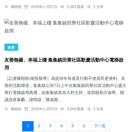
陳朝枝
2026年八月07日
5,383 觀看
2 分享
健康
友善無礙、幸福上樓 集集鎮田寮社區歡慶活動中心電梯啟
用
［記者陳朝枝/南投報導］為提供年長者及行動不便居民更便利、友
善的活動環境，集集鎮公所7日上午在集集鎮田寮社區活動中心盛大
舉行電梯啟用典禮，由集集鎮長吳大村主持，並與縣長許淑華、縣
議員黃春麟、謝明謀、陳淑惠...
陳朝枝
2026年八月07日
5,348 觀看
2 分享
1
2
3
4
5
6
下一頁