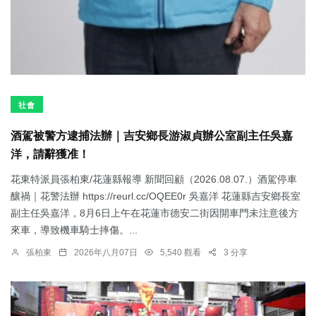
社會
酒駕被警方逮捕法辦｜吉安鄉長游淑貞辦公室副主任吳嘉
洋，請辭獲准！
花東特派員張柏東/花蓮縣報導 新聞回顧（2026.08.07.）酒駕停車
釀禍｜花警法辦 https://reurl.cc/OQEE0r 吳嘉洋 花蓮縣吉安鄉長室
副主任吳嘉洋，8月6日上午在花蓮市德安二街因開車門未注意後方
來車，導致機車騎士摔傷。...
張柏東
2026年八月07日
5,540 觀看
3 分享