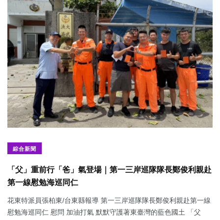
綜合新聞
「父」重前行「爸」氣登場｜第一三岸巡隊隊長鄭俊利親赴
第一線慰勉海巡同仁
花東特派員張柏東/台東縣報導 第一三岸巡隊隊長鄭俊利親赴第一線
慰勉海巡同仁 慰問 加油打氣 默默守護著東臺灣的藍色國土 「父