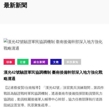
最新新聞
頭條
社會
綜合新聞
文教
科技新知
漢光42號驗證軍民協調機制 臺南後備幹部深入地方強化戰
略溝通
【記者蔡俊賢/台南報導】「漢光42號」演習實兵演練期間，第四作
戰區為驗證戰時軍民協調機制，透過臺南市後備指揮部動員暨民力
協調組，動員轄屬後備軍人輔導中心幹部，協力任務部隊執行道路
阻絕設置宣導、民眾聚集疏導...