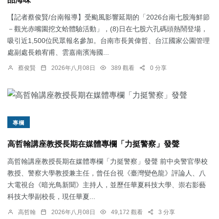
【記者蔡俊賢/台南報導】受颱風影響延期的「2026台南七股海鮮節
－觀光赤嘴園挖文蛤體驗活動」，(8)日在七股六孔碼頭熱鬧登場，
吸引近1,500位民眾報名參加。台南市長黃偉哲、台江國家公園管理
處副處長賴宥甫、雲嘉南濱海國...
蔡俊賢
2026年八月08日
389 觀看
0 分享
專欄
高哲翰講座教授長期在媒體專欄「力挺警察」發聲
高哲翰講座教授長期在媒體專欄「力挺警察」發聲 前中央警官學校
教授、警察大學教授兼主任，曾任台視《臺灣變色龍》評論人、八
大電視台《暗光鳥新聞》主持人，並歷任華夏科技大學、崇右影藝
科技大學副校長，現任華夏...
高哲翰
2026年八月08日
49,172 觀看
3 分享