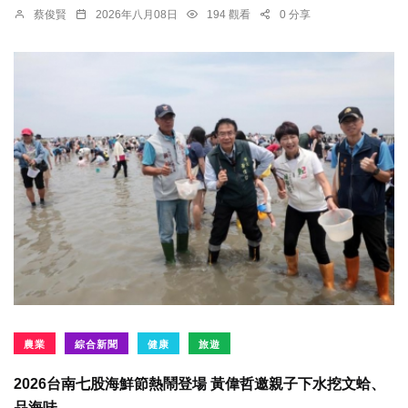
蔡俊賢
2026年八月08日
194 觀看
0 分享
農業
綜合新聞
健康
旅遊
2026台南七股海鮮節熱鬧登場 黃偉哲邀親子下水挖文蛤、
品海味