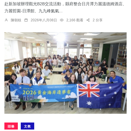
赴新加坡辦理觀光B2B交流活動，縣府整合日月潭力麗溫德姆酒店、
力麗哲園-日潭館、九九峰氦氣...
陳朝枝
2026年八月08日
2,166 觀看
2 分享
頭條
文教