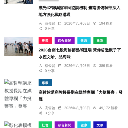
漢光42號驗證軍民協調機制 臺南後備幹部深入
地方強化戰略溝通
蔡俊賢
2026年八月08日
194 觀看
0 分享
農業
綜合新聞
健康
旅遊
2026台南七股海鮮節熱鬧登場 黃偉哲邀親子下
水挖文蛤、品海味
蔡俊賢
2026年八月08日
389 觀看
0 分享
專欄
高哲翰講座教授長期在媒體專欄「力挺警察」發
聲
高哲翰
2026年八月08日
49,172 觀看
3 分享
社會
綜合新聞
健康
文教