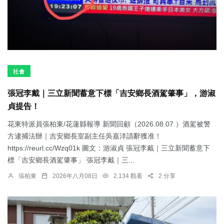
社會
張冠李戴｜三立新聞蓄意下標「吉安鄉長酒駕肇事」，游淑
貞提告！
花東特派員張柏東/花蓮縣報導 新聞回顧（2026.08.07.）酒駕被警
方逮捕法辦｜吉安鄉長室副主任吳嘉洋請辭獲准！
https://reurl.cc/Wzq01k 圖文：游淑貞 張冠李戴｜三立新聞蓄意下
標「吉安鄉長酒駕肇事」 張冠李戴｜三...
張柏東
2026年八月08日
2,134 觀看
2 分享