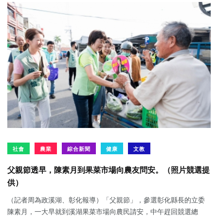
社會
農業
綜合新聞
健康
文教
父親節透早，陳素月到果菜市場向農友問安。（照片競選提
供）
（記者周為政溪湖、彰化報導）「父親節」，參選彰化縣長的立委
陳素月，一大早就到溪湖果菜市場向農民請安，中午趕回競選總