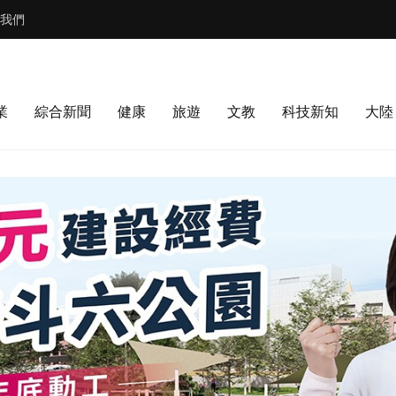
我們
業
綜合新聞
健康
旅遊
文教
科技新知
大陸