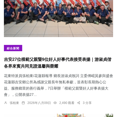
綜合新聞
吉安27位模範父親暨9位好人好事代表接受表揚｜游淑貞偕
各界來賓共同見證溫馨與榮耀
花東特派員張柏東/花蓮縣報導 鄉長游淑貞致詞 立委傅崐萁參與盛會
花蓮縣吉安鄉公所為感謝父親長年無私奉獻，並表彰長期熱心公
益、服務鄉里的善行義舉，7日舉辦「模範父親暨好人好事表揚大
會」，公開表揚27...
張柏東
2026年八月09日
2,490 觀看
3 分享