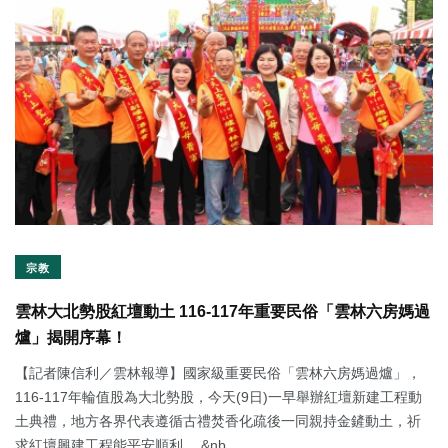
宗教
雲林大北勢股紅壇動土 116-117年重要民俗「雲林六房媽過
爐」揭開序幕！
【記者陳信利／雲林報導】國家級重要民俗「雲林六房媽過爐」，
116-117年輪值股為大北勢股，今天(9日)一早舉辦紅壇新建工程動
土典禮，地方各界代表遵循古禮焚香化疏後一同親持金鏟動土，祈
求紅壇興建工程能平安順利。 &nb...