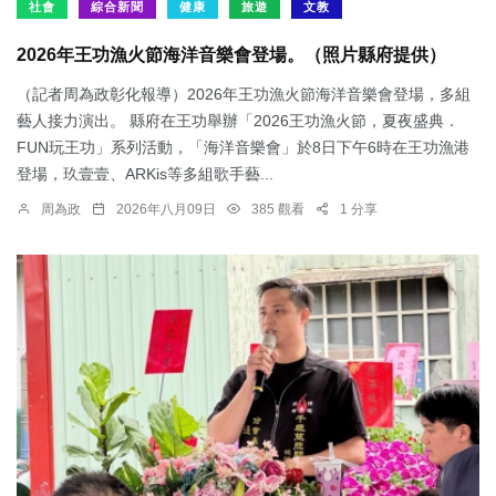
社會
綜合新聞
健康
旅遊
文教
2026年王功漁火節海洋音樂會登場。（照片縣府提供）
（記者周為政彰化報導）2026年王功漁火節海洋音樂會登場，多組
藝人接力演出。 縣府在王功舉辦「2026王功漁火節，夏夜盛典．
FUN玩王功」系列活動，「海洋音樂會」於8日下午6時在王功漁港
登場，玖壹壹、ARKis等多組歌手藝...
周為政
2026年八月09日
385 觀看
1 分享