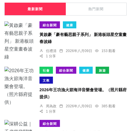
最新新聞
熱門新聞
綜合新聞
健康
黃啟豪「豪有藝思親子系列」 新港板頭星空童畫
春波綠
任禮清
2026年八月09日
153 觀看
1 分享
社會
綜合新聞
健康
旅遊
文教
2026年王功漁火節海洋音樂會登場。（照片縣府
提供）
周為政
2026年八月09日
385 觀看
1 分享
綜合新聞