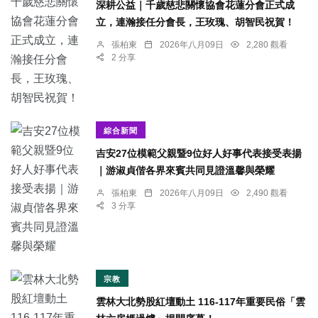
深耕公益｜千歲慈悲關懷協會花蓮分會正式成
立，連瀚接任分會長，王玫瑰、胡智民祝賀！
張柏東
2026年八月09日
2,280 觀看
2 分享
綜合新聞
吉安27位模範父親暨9位好人好事代表接受表揚
｜游淑貞偕各界來賓共同見證溫馨與榮耀
張柏東
2026年八月09日
2,490 觀看
3 分享
宗教
雲林大北勢股紅壇動土 116-117年重要民俗「雲