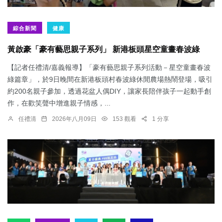
綜合新聞
健康
黃啟豪「豪有藝思親子系列」 新港板頭星空童畫春波綠
【記者任禮清/嘉義報導】「豪有藝思親子系列活動－星空童畫春波
綠篇章」，於9日晚間在新港板頭村春波綠休閒農場熱鬧登場，吸引
約200名親子參加，透過花盆人偶DIY，讓家長陪伴孩子一起動手創
作，在歡笑聲中增進親子情感，...
任禮清
2026年八月09日
153 觀看
1 分享