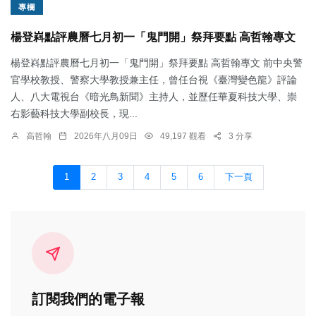
專欄
楊登嵙點評農曆七月初一「鬼門開」祭拜要點 高哲翰專文
楊登嵙點評農曆七月初一「鬼門開」祭拜要點 高哲翰專文 前中央警
官學校教授、警察大學教授兼主任，曾任台視《臺灣變色龍》評論
人、八大電視台《暗光鳥新聞》主持人，並歷任華夏科技大學、崇
右影藝科技大學副校長，現...
高哲翰
2026年八月09日
49,197 觀看
3 分享
1
2
3
4
5
6
下一頁
訂閱我們的電子報