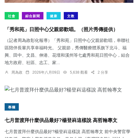
社會
綜合新聞
健康
文教
「秀和苑」日照中心父親節歡唱。（照片秀傳提供）
（記者周為政彰化報導）「秀和苑」日照中心父親節歡唱，串聯社
區陪伴長輩共享幸福時光。 父親節，秀傳醫療體系旗下北斗、福
興、田中、文昌、伸港、花壇和溪州等七處秀和苑日照中心，結合
地方政府、社區、志工、家...
周為政
2026年八月09日
5,638 觀看
2 分享
專欄
七月普渡拜什麼供品最好?楊登嵙這樣說 高哲翰專文
七月普渡拜什麼供品最好?楊登嵙這樣說 高哲翰專文 前中央警官學