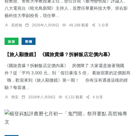
校教授、警察大學教授兼主任，曾任台視《臺灣變色龍》評論人、
八大電視台《暗光鳥新聞》主持人，並歷任華夏科技大學、崇右影
藝科技大學副校長，現任華...
高哲翰
2026年八月09日
49,188 觀看
3 分享
旅遊
專欄
【旅人顯微鏡】 《國旅貴爆？拆解飯店定價內幕》
《國旅貴爆？拆解飯店定價內幕》 房價降了 大家還是搶著飛國
外？從「平均 3,000 元」到「假日暴漲 5 倍」 看旅宿業的定價困局
嗨，歡迎來到《旅人顯微鏡》第一期！ 你有沒有遇過這樣的經
驗？每當連...
簡安
2026年八月09日
6,132 觀看
4 分享