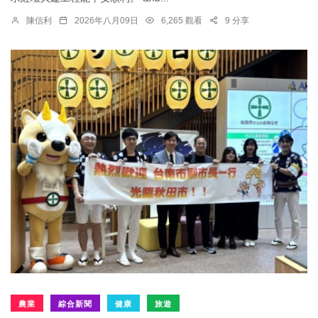
陳信利
2026年八月09日
6,265 觀看
9 分享
農業
綜合新聞
健康
旅遊