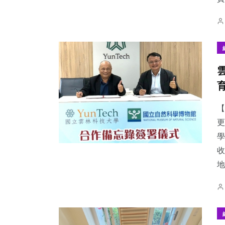
【
更
學
收
地.