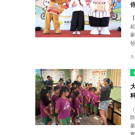
【
起
家
2
+
35
+
168
+
領
大陸
科技新知
旅遊
49
+
227
+
696
+
頭條
文教
綜合新聞
（
防
葉
實