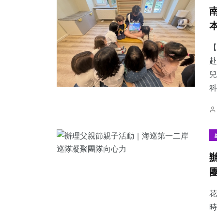
【
赴
兒
科
花
時