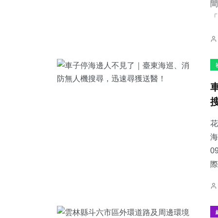
間
「
花
海
0
際