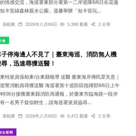
的情感交流，海巡署東部分署第一二岸巡隊8/6日在花蓮
知卡宣綠森林親水公園」溫馨舉辦「知卡宣玩...
張柏東
2026年八月06日
5,388 觀看
2 分享
社會
車子停海邊人不見了｜臺東海巡、消防無人機
搜尋，迅速尋獲送醫！
東特派員張柏東/台東縣報導 送醫 臺東海岸傳民眾失意｜
巡警消動員尋獲送醫 海巡署第十巡防區指揮部8/6日上午
9時06分接獲臺東縣消防局通報，於臺東市臨海路一段岸
有一名男子疑似輕生，請海巡署派員協尋...
張柏東
2026年八月06日
5,472 觀看
2 分享
綜合新聞