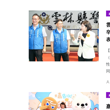
【
（
性
同