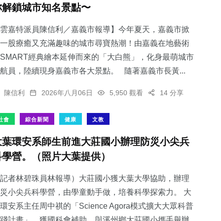
你解鎖城市知名景點〜
雲嘉特派員陳信利／嘉義市報導】今年夏天，嘉義市掀
一股療癒又充滿趣味的城市尋寶熱潮！由嘉義在地藝術
SMART經典繪本延伸而來的「大白熊」，化身最萌城市
217
+
68
+
388
+
航員，陸續現身嘉義市各大景點。 隨著嘉義市長黃...
健康
宗教
社會
陳信利
2026年八月06日
5,950 觀看
14 分享
社會
綜合新聞
健康
文教
大葉環安系師生前進大莊國小辦理防災小尖兵
72
+
113
+
科學營。（照片大葉提供）
農業
專欄
記者林碧珠員林報導）大莊國小獲大葉大學協助，辦理
災小尖兵科學營，由學童動手做，培養科學探索力。 大
環安系主任周中祺的「Science Agora模式擴大大眾科普
踐計畫」，獲國科會補助，與溪州鄉大莊國小攜手舉辦...