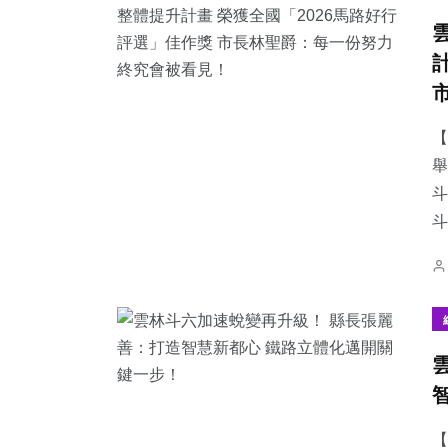
【
舉
斗
【