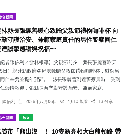
綜合新聞
雲林縣長張麗善暖心致贈父親節禮物咖啡杯 向
辛勤守護治安、兼顧家庭責任的男性警察同仁
表達誠摯感謝與祝福〜
記者陳信利／雲林報導】父親節前夕，縣長張麗善昨天
5日）親赴縣政府各局處致贈父親節禮物咖啡杯，慰勉男
同仁辛勞並提年賀節。 縣長張麗善到達警察局時，受到
仁熱情歡迎，張縣長向辛勤守護治安、兼顧家庭...
陳信利
2026年八月06日
4,610 觀看
13 分享
綜合新聞
旅遊
嘉義市「熊出沒」！ 10隻新亮相大白熊領路 帶