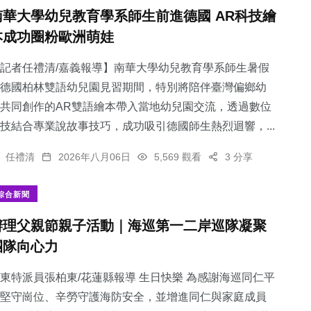
南華大學幼兒教育學系師生前進德國 AR科技繪
本成功圈粉歐洲萌娃
記者任禮清/嘉義報導】南華大學幼兒教育學系師生暑假
德國柏林雙語幼兒園見習期間，特別將陪伴臺灣偏鄉幼
共同創作的AR雙語繪本帶入當地幼兒園交流，透過數位
技結合專業說故事技巧，成功吸引德國師生熱烈迴響，...
任禮清
2026年八月06日
5,569 觀看
3 分享
綜合新聞
辦理父親節親子活動｜海巡第一二岸巡隊凝聚
團隊向心力
東特派員張柏東/花蓮縣報導 生日快樂 為感謝海巡同仁平
堅守崗位、辛勞守護海防安全，並增進同仁與家庭成員