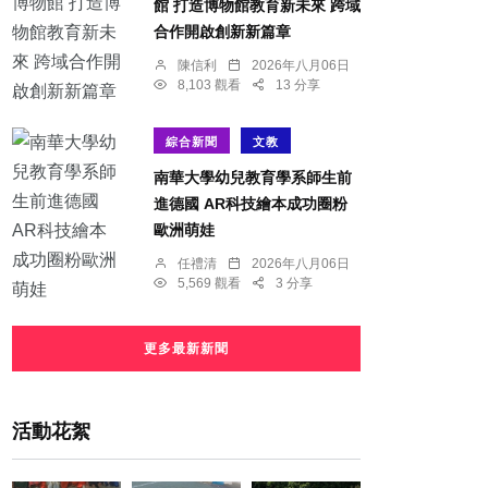
館 打造博物館教育新未來 跨域
合作開啟創新新篇章
陳信利
2026年八月06日
8,103 觀看
13 分享
綜合新聞
文教
南華大學幼兒教育學系師生前
進德國 AR科技繪本成功圈粉
歐洲萌娃
任禮清
2026年八月06日
5,569 觀看
3 分享
更多最新新聞
活動花絮