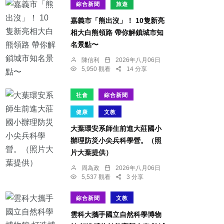
綜合新聞
旅遊
嘉義市「熊出沒」！ 10隻新亮
相大白熊領路 帶你解鎖城市知
名景點〜
陳信利
2026年八月06日
5,950 觀看
14 分享
社會
綜合新聞
健康
文教
大葉環安系師生前進大莊國小
辦理防災小尖兵科學營。（照
片大葉提供）
周為政
2026年八月06日
5,537 觀看
3 分享
綜合新聞
文教
雲科大攜手國立自然科學博物