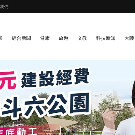
我們
業
綜合新聞
健康
旅遊
文教
科技新知
大陸