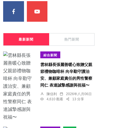
最新新聞
熱門新聞
綜合新聞
雲林縣長張麗善暖心致贈父親
節禮物咖啡杯 向辛勤守護治
安、兼顧家庭責任的男性警察
同仁 表達誠摯感謝與祝福〜
陳信利
2026年八月06日
4,610 觀看
13 分享