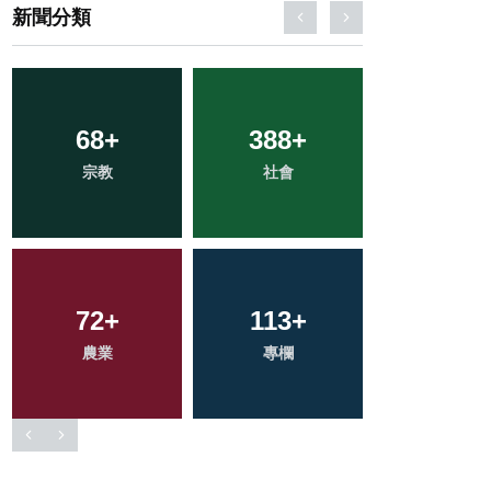
新聞分類
2
+
33
+
159
+
大陸
科技新知
旅遊
49
+
227
+
726
+
頭條
文教
綜合新聞