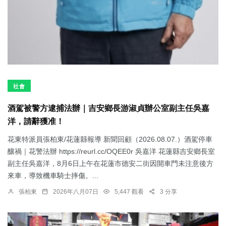
社會
酒駕被警方逮捕法辦｜吉安鄉長游淑貞辦公室副主任吳嘉
洋，請辭獲准！
花東特派員張柏東/花蓮縣報導 新聞回顧（2026.08.07.）酒駕停車
釀禍｜花警法辦 https://reurl.cc/OQEE0r 吳嘉洋 花蓮縣吉安鄉長室
副主任吳嘉洋，8月6日上午在花蓮市德安二街因開車門未注意後方
來車，導致機車騎士摔傷。...
張柏東
2026年八月07日
5,447 觀看
3 分享