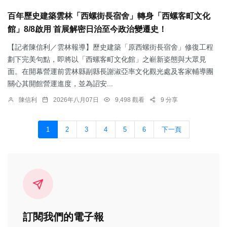
百年歷史建築雲林「西螺街長宿舍」轉身「西螺客町文化
館」8/8啟用 首展解密日治至今政治變遷史！
【記者陳信利／雲林報導】歷史建築「原西螺街長宿舍」修復工程
劃下完美句點，即將以「西螺客町文化館」之嶄新姿態與大眾見
面。在開幕營運前雲林縣副縣長謝淑亞率文化觀光處及客家輔導團
關心其開館營運進度，並為詔安...
陳信利
2026年八月07日
9,498 觀看
9 分享
1
2
3
4
5
6
下一頁
訂閱我們的電子報