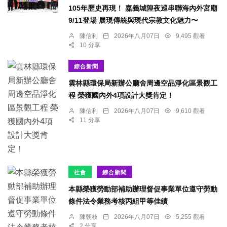
105年歷史再現！ 嘉義城隍夜巡串聯海內外宮廟
9/11登場 展現傳統與現代宗教文化魅力〜
陳信利
2026年八月07日
9,495 觀看
10 分享
綜合新聞
雲林縣環保局新辦公廳舍周邊空品淨化區景觀工
程 榮獲國內外4項設計大獎肯定！
陳信利
2026年八月07日
9,610 觀看
11 分享
社會
綜合新聞
本縣榮獲勞動部補助辦理督促事業單位遵守勞動
條件法令業務考核丙組甲等佳績
陳朝枝
2026年八月07日
5,255 觀看
2 分享