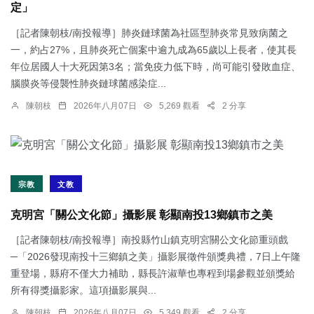
定」
［記者陳朝枝/南投報導］肺炎鏈球菌為社區型肺炎常見致病菌之
一，約占27%，且肺炎死亡個案中逾九成為65歲以上長者，使其長
年位居國人十大死因第3名；當免疫力低下時，尚可能引發敗血症、
腦膜炎等侵襲性肺炎鏈球菌感染症...
陳朝枝
2026年八月07日
5,269 觀看
2 分享
宗教
文教
克明宮「關公文化節」攝影展 彰顯南投13鄉鎮市之美
［記者陳朝枝/南投報導］南投縣竹山鎮克明宮關公文化節重頭戲
─「2026發現南投十三鄉鎮之美」攝影展徵件頒獎典禮，7日上午隆
重登場，縣府不僅大力補助，縣長許淑華也專程到場參觀並頒獎給
所有得獎攝影家。這項攝影展與...
陳朝枝
2026年八月07日
5,349 觀看
2 分享