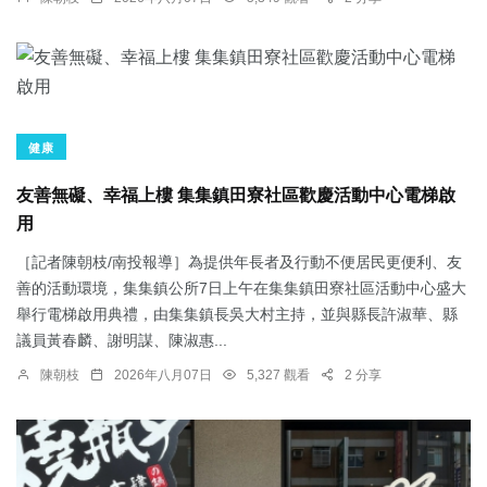
健康
友善無礙、幸福上樓 集集鎮田寮社區歡慶活動中心電梯啟
用
［記者陳朝枝/南投報導］為提供年長者及行動不便居民更便利、友
善的活動環境，集集鎮公所7日上午在集集鎮田寮社區活動中心盛大
舉行電梯啟用典禮，由集集鎮長吳大村主持，並與縣長許淑華、縣
議員黃春麟、謝明謀、陳淑惠...
陳朝枝
2026年八月07日
5,327 觀看
2 分享