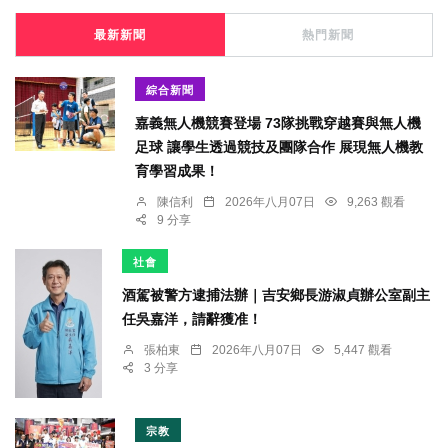
最新新聞
熱門新聞
綜合新聞
嘉義無人機競賽登場 73隊挑戰穿越賽與無人機
足球 讓學生透過競技及團隊合作 展現無人機教
育學習成果！
陳信利
2026年八月07日
9,263 觀看
9 分享
社會
酒駕被警方逮捕法辦｜吉安鄉長游淑貞辦公室副主
任吳嘉洋，請辭獲准！
張柏東
2026年八月07日
5,447 觀看
3 分享
宗教