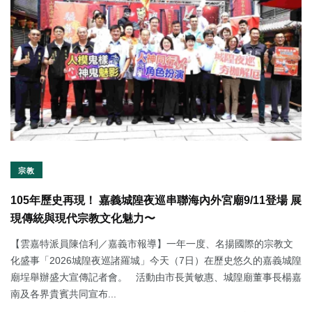
宗教
105年歷史再現！ 嘉義城隍夜巡串聯海內外宮廟9/11登場 展
現傳統與現代宗教文化魅力〜
【雲嘉特派員陳信利／嘉義市報導】一年一度、名揚國際的宗教文
化盛事「2026城隍夜巡諸羅城」今天（7日）在歷史悠久的嘉義城隍
廟埕舉辦盛大宣傳記者會。 活動由市長黃敏惠、城隍廟董事長楊嘉
南及各界貴賓共同宣布...