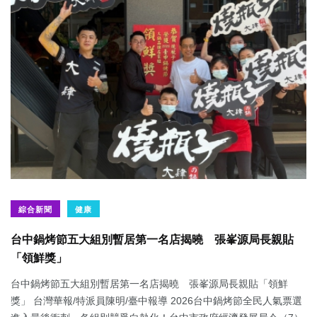
綜合新聞
健康
台中鍋烤節五大組別暫居第一名店揭曉 張峯源局長親貼
「領鮮獎」
台中鍋烤節五大組別暫居第一名店揭曉 張峯源局長親貼「領鮮
獎」 台灣華報/特派員陳明/臺中報導 2026台中鍋烤節全民人氣票選