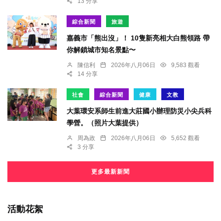
13 分享
綜合新聞
旅遊
嘉義市「熊出沒」！ 10隻新亮相大白熊領路 帶
你解鎖城市知名景點〜
陳信利
2026年八月06日
9,583 觀看
14 分享
社會
綜合新聞
健康
文教
大葉環安系師生前進大莊國小辦理防災小尖兵科
學營。（照片大葉提供）
周為政
2026年八月06日
5,652 觀看
3 分享
更多最新新聞
活動花絮