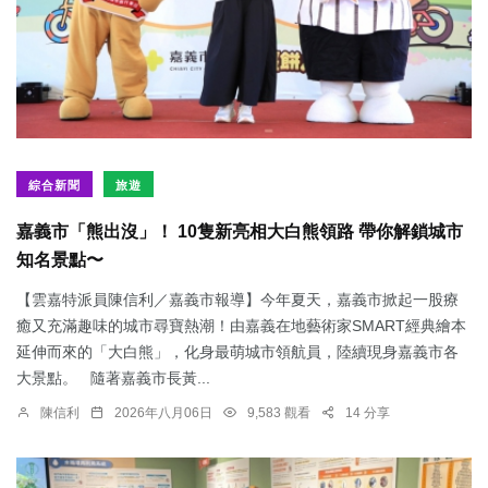
綜合新聞
旅遊
嘉義市「熊出沒」！ 10隻新亮相大白熊領路 帶你解鎖城市
知名景點〜
【雲嘉特派員陳信利／嘉義市報導】今年夏天，嘉義市掀起一股療
癒又充滿趣味的城市尋寶熱潮！由嘉義在地藝術家SMART經典繪本
延伸而來的「大白熊」，化身最萌城市領航員，陸續現身嘉義市各
大景點。 隨著嘉義市長黃...
陳信利
2026年八月06日
9,583 觀看
14 分享