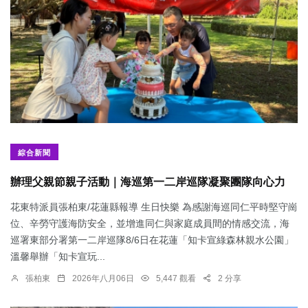
綜合新聞
辦理父親節親子活動｜海巡第一二岸巡隊凝聚團隊向心力
花東特派員張柏東/花蓮縣報導 生日快樂 為感謝海巡同仁平時堅守崗
位、辛勞守護海防安全，並增進同仁與家庭成員間的情感交流，海
巡署東部分署第一二岸巡隊8/6日在花蓮「知卡宣綠森林親水公園」
溫馨舉辦「知卡宣玩...
張柏東
2026年八月06日
5,447 觀看
2 分享