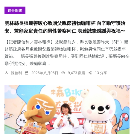
綜合新聞
雲林縣長張麗善暖心致贈父親節禮物咖啡杯 向辛勤守護治
安、兼顧家庭責任的男性警察同仁 表達誠摯感謝與祝福〜
【記者陳信利／雲林報導】父親節前夕，縣長張麗善昨天（5日）親
赴縣政府各局處致贈父親節禮物咖啡杯，慰勉男性同仁辛勞並提年
賀節。 縣長張麗善到達警察局時，受到同仁熱情歡迎，張縣長向辛
勤守護治安、兼顧家庭...
陳信利
2026年八月06日
9,473 觀看
13 分享