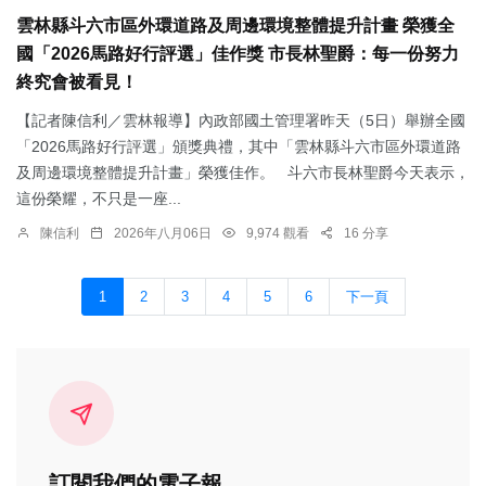
雲林縣斗六市區外環道路及周邊環境整體提升計畫 榮獲全
國「2026馬路好行評選」佳作獎 市長林聖爵：每一份努力
終究會被看見！
【記者陳信利／雲林報導】內政部國土管理署昨天（5日）舉辦全國
「2026馬路好行評選」頒獎典禮，其中「雲林縣斗六市區外環道路
及周邊環境整體提升計畫」榮獲佳作。 斗六市長林聖爵今天表示，
這份榮耀，不只是一座...
陳信利
2026年八月06日
9,974 觀看
16 分享
1
2
3
4
5
6
下一頁
訂閱我們的電子報