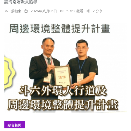
請海巡署派員協尋...
張柏東
2026年八月06日
5,762 觀看
2 分享
綜合新聞