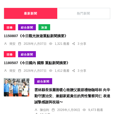
最新新聞
熱門新聞
頭條
綜合新聞
旅遊
1150807《今日觀光旅遊重點新聞摘要》
簡安
2026年八月07日
1,321 觀看
3 分享
頭條
綜合新聞
1180507《今日國內 國際 重點新聞摘要》
簡安
2026年八月07日
1,412 觀看
3 分享
綜合新聞
雲林縣長張麗善暖心致贈父親節禮物咖啡杯 向辛
勤守護治安、兼顧家庭責任的男性警察同仁 表達
誠摯感謝與祝福〜
陳信利
2026年八月06日
9,473 觀看