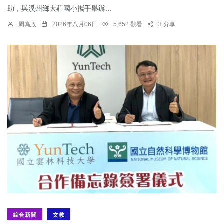
助，與溪州鄉大莊國小攜手舉辦...
周為政
2026年八月06日
5,652 觀看
3 分享
綜合新聞
文教