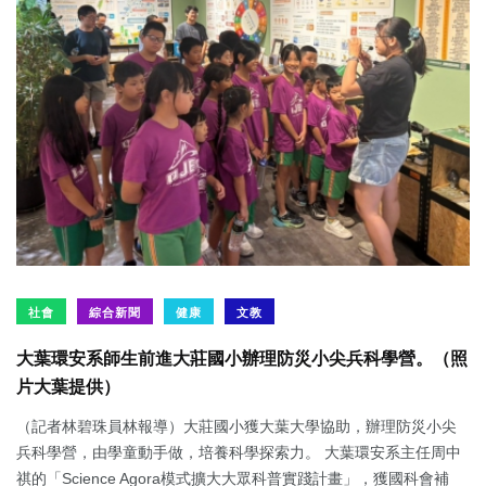
社會
綜合新聞
健康
文教
大葉環安系師生前進大莊國小辦理防災小尖兵科學營。（照
片大葉提供）
（記者林碧珠員林報導）大莊國小獲大葉大學協助，辦理防災小尖
兵科學營，由學童動手做，培養科學探索力。 大葉環安系主任周中
祺的「Science Agora模式擴大大眾科普實踐計畫」，獲國科會補