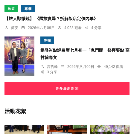
旅遊
專欄
【旅人顯微鏡】 《國旅貴爆？拆解飯店定價內幕》
簡安
2026年八月09日
4,028 觀看
4 分享
專欄
楊登嵙點評農曆七月初一「鬼門開」祭拜要點 高
哲翰專文
高哲翰
2026年八月09日
49,142 觀看
3 分享
更多最新新聞
活動花絮