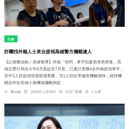
社會
詐團找外籍人士來台提領高雄警方攔截逮人
【記者陳信銘／高雄報導】外籍「快閃」車手犯案愈來愈密集，高
雄左營分局自今年6月底起至7月底，已累計查獲4名外籍提領車手，
其中3人於提領現場當場查獲，另1人則在準備搭機離境時，經跨機
關合作於高雄小港機場攔截拘提...
陳信銘
2026年八月09日
5,027 觀看
2 分享