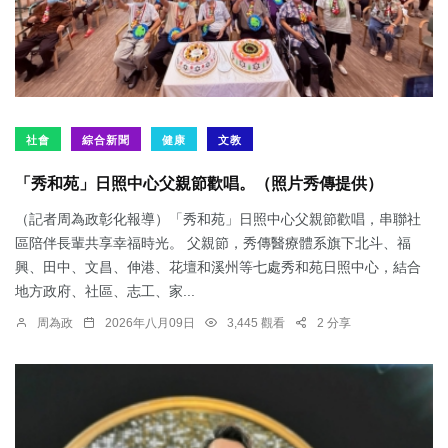
社會
綜合新聞
健康
文教
「秀和苑」日照中心父親節歡唱。（照片秀傳提供）
（記者周為政彰化報導）「秀和苑」日照中心父親節歡唱，串聯社
區陪伴長輩共享幸福時光。 父親節，秀傳醫療體系旗下北斗、福
興、田中、文昌、伸港、花壇和溪州等七處秀和苑日照中心，結合
地方政府、社區、志工、家...
周為政
2026年八月09日
3,445 觀看
2 分享