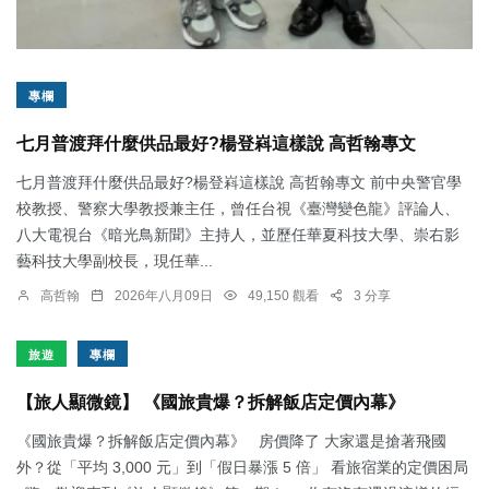
專欄
七月普渡拜什麼供品最好?楊登嵙這樣說 高哲翰專文
七月普渡拜什麼供品最好?楊登嵙這樣說 高哲翰專文 前中央警官學
校教授、警察大學教授兼主任，曾任台視《臺灣變色龍》評論人、
八大電視台《暗光鳥新聞》主持人，並歷任華夏科技大學、崇右影
藝科技大學副校長，現任華...
高哲翰
2026年八月09日
49,150 觀看
3 分享
旅遊
專欄
【旅人顯微鏡】 《國旅貴爆？拆解飯店定價內幕》
《國旅貴爆？拆解飯店定價內幕》 房價降了 大家還是搶著飛國
外？從「平均 3,000 元」到「假日暴漲 5 倍」 看旅宿業的定價困局