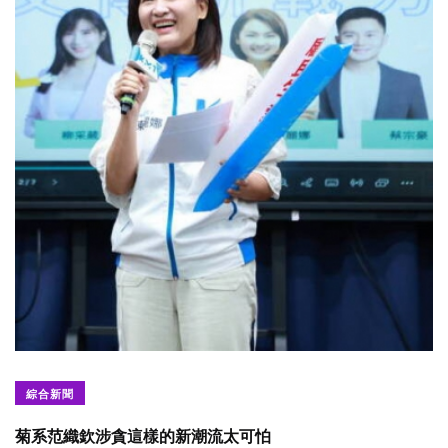
綜合新聞
菊系范織欽涉貪這樣的新潮流太可怕