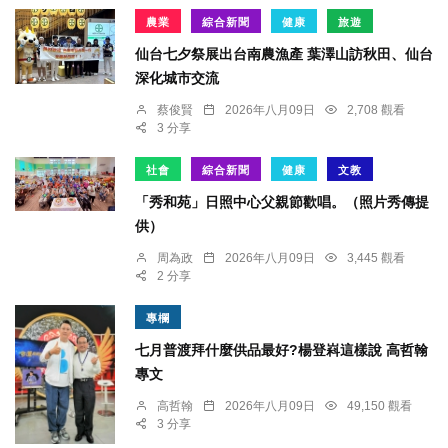
農業
綜合新聞
健康
旅遊
仙台七夕祭展出台南農漁產 葉澤山訪秋田、仙台
深化城市交流
蔡俊賢
2026年八月09日
2,708 觀看
3 分享
社會
綜合新聞
健康
文教
「秀和苑」日照中心父親節歡唱。（照片秀傳提
供）
周為政
2026年八月09日
3,445 觀看
2 分享
專欄
七月普渡拜什麼供品最好?楊登嵙這樣說 高哲翰
專文
高哲翰
2026年八月09日
49,150 觀看
3 分享