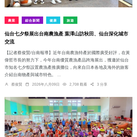
農業
綜合新聞
健康
旅遊
仙台七夕祭展出台南農漁產 葉澤山訪秋田、仙台深化城市
交流
【記者蔡俊賢/台南報導】近年台南農漁特產於國際廣受好評，在黃
偉哲市長的努力下，今年台南優質農漁產品跨海展出，獲邀於仙台
市知名七夕祭設置農漁產推廣攤位，向來自日本各地及海外的旅客
介紹台南物產與城市特色。 ...
蔡俊賢
2026年八月09日
2,708 觀看
3 分享