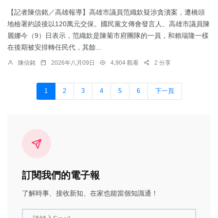
【記者陳信銘／高雄報導】高雄市議員范織欽疑涉貪瀆案，遭橋頭
地檢署約談後以120萬元交保。國民黨文傳會發言人、高雄市議員陳
麗娜今（9）日表示，范織欽是陳菊市府團隊的一員，和賴瑞隆一樣
在後期被安排轉任民代，其餘...
陳信銘
2026年八月09日
4,904 觀看
2 分享
1
2
3
4
5
6
下一頁
訂閱我們的電子報
了解時事、接收新知、在家也能當個知識通！