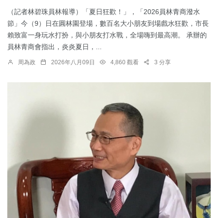
（記者林碧珠員林報導）「夏日狂歡！」，「2026員林青商潑水
節」今（9）日在圓林園登場，數百名大小朋友到場戲水狂歡，市長
賴致富一身玩水打扮，與小朋友打水戰，全場嗨到最高潮。 承辦的
員林青商會指出，炎炎夏日，...
周為政
2026年八月09日
4,860 觀看
3 分享