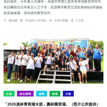
友好城市，今年邁入20週年，高雄市李懷仁副市長率領教育局等市
府訪團前往日本東京八王子市，見證兩市教育交流拓展締結6所姊妹
校及姊妹園，深化彼此教育合作...
陳信銘
2026年八月09日
3,954 觀看
3 分享
社會
綜合新聞
健康
旅遊
文教
「2026員林青商潑水節」圓林園登場。（照片公所提供）