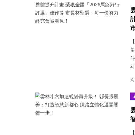
【
舉
斗
【