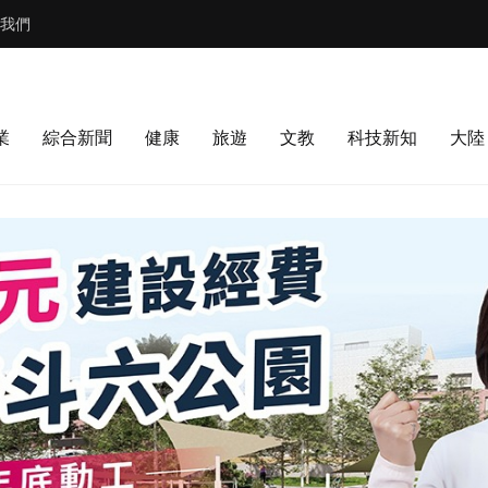
我們
業
綜合新聞
健康
旅遊
文教
科技新知
大陸