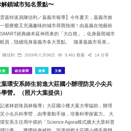
你解鎖城市知名景點〜
雲嘉特派員陳信利／嘉義市報導】今年夏天，嘉義市掀
一股療癒又充滿趣味的城市尋寶熱潮！由嘉義在地藝術
SMART經典繪本延伸而來的「大白熊」，化身最萌城市
63
+
航員，陸續現身嘉義市各大景點。 隨著嘉義市長黃...
頭條
陳信利
2026年八月06日
9,481 觀看
14 分享
社會
綜合新聞
健康
文教
大葉環安系師生前進大莊國小辦理防災小尖兵
科學營。（照片大葉提供）
記者林碧珠員林報導）大莊國小獲大葉大學協助，辦理
災小尖兵科學營，由學童動手做，培養科學探索力。 大
環安系主任周中祺的「Science Agora模式擴大大眾科普
踐計畫」，獲國科會補助，與溪州鄉大莊國小攜手舉辦...