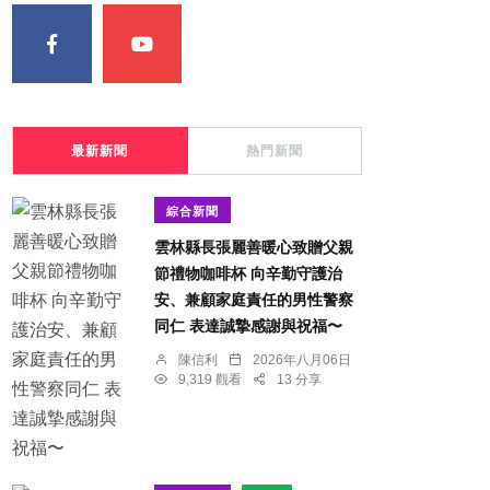
最新新聞
熱門新聞
綜合新聞
雲林縣長張麗善暖心致贈父親
節禮物咖啡杯 向辛勤守護治
安、兼顧家庭責任的男性警察
同仁 表達誠摯感謝與祝福〜
陳信利
2026年八月06日
9,319 觀看
13 分享