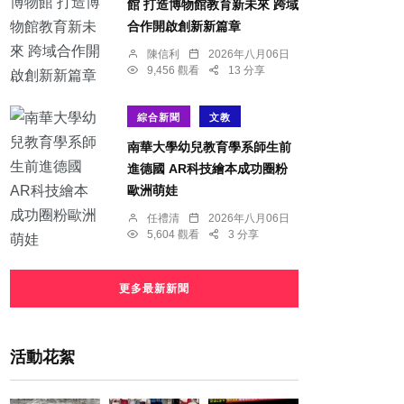
館 打造博物館教育新未來 跨域
合作開啟創新新篇章
陳信利
2026年八月06日
9,456 觀看
13 分享
綜合新聞
文教
南華大學幼兒教育學系師生前
進德國 AR科技繪本成功圈粉
歐洲萌娃
任禮清
2026年八月06日
5,604 觀看
3 分享
更多最新新聞
活動花絮