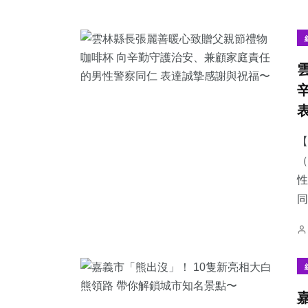
【
（
性
同