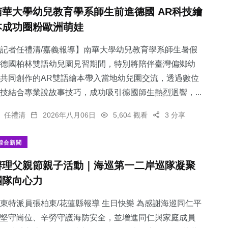
南華大學幼兒教育學系師生前進德國 AR科技繪
本成功圈粉歐洲萌娃
記者任禮清/嘉義報導】南華大學幼兒教育學系師生暑假
德國柏林雙語幼兒園見習期間，特別將陪伴臺灣偏鄉幼
共同創作的AR雙語繪本帶入當地幼兒園交流，透過數位
技結合專業說故事技巧，成功吸引德國師生熱烈迴響，...
任禮清
2026年八月06日
5,604 觀看
3 分享
綜合新聞
辦理父親節親子活動｜海巡第一二岸巡隊凝聚
團隊向心力
東特派員張柏東/花蓮縣報導 生日快樂 為感謝海巡同仁平
堅守崗位、辛勞守護海防安全，並增進同仁與家庭成員