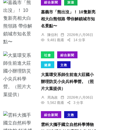
綜合新聞
旅遊
嘉義市「熊出沒」！ 10隻新亮
相大白熊領路 帶你解鎖城市知
名景點〜
陳信利
2026年八月06日
9,481 觀看
14 分享
社會
綜合新聞
健康
文教
大葉環安系師生前進大莊國小
辦理防災小尖兵科學營。（照
片大葉提供）
周為政
2026年八月06日
5,562 觀看
3 分享
綜合新聞
文教
雲科大攜手國立自然科學博物