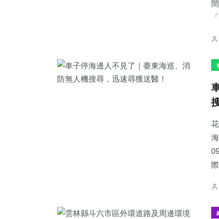
間
「
花
海
0
際