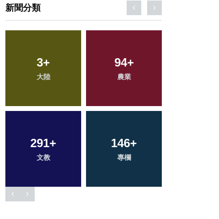
新聞分類
83
3
+
+
890
94
+
+
263
+
大陸
宗教
綜合新聞
農業
健康
291
496
+
+
146
43
+
+
202
+
文教
社會
科技新知
專欄
旅遊