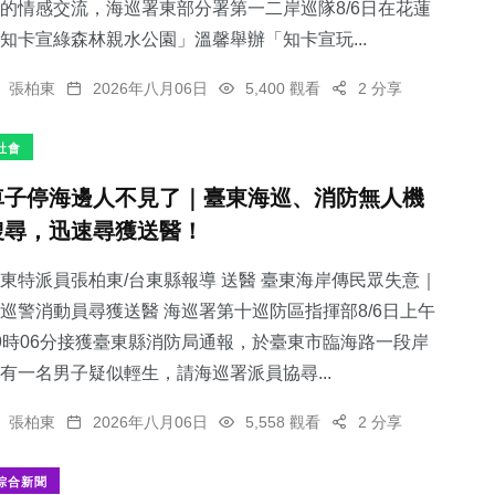
的情感交流，海巡署東部分署第一二岸巡隊8/6日在花蓮
知卡宣綠森林親水公園」溫馨舉辦「知卡宣玩...
張柏東
2026年八月06日
5,400 觀看
2 分享
社會
車子停海邊人不見了｜臺東海巡、消防無人機
搜尋，迅速尋獲送醫！
東特派員張柏東/台東縣報導 送醫 臺東海岸傳民眾失意｜
巡警消動員尋獲送醫 海巡署第十巡防區指揮部8/6日上午
9時06分接獲臺東縣消防局通報，於臺東市臨海路一段岸
有一名男子疑似輕生，請海巡署派員協尋...
張柏東
2026年八月06日
5,558 觀看
2 分享
綜合新聞