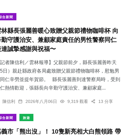
綜合新聞
雲林縣長張麗善暖心致贈父親節禮物咖啡杯 向
辛勤守護治安、兼顧家庭責任的男性警察同仁
表達誠摯感謝與祝福〜
記者陳信利／雲林報導】父親節前夕，縣長張麗善昨天
5日）親赴縣政府各局處致贈父親節禮物咖啡杯，慰勉男
同仁辛勞並提年賀節。 縣長張麗善到達警察局時，受到
仁熱情歡迎，張縣長向辛勤守護治安、兼顧家庭...
陳信利
2026年八月06日
9,319 觀看
13 分享
綜合新聞
旅遊
嘉義市「熊出沒」！ 10隻新亮相大白熊領路 帶