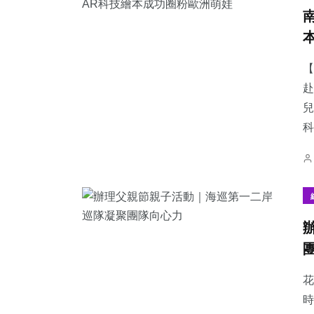
【
赴
兒
科
花
時