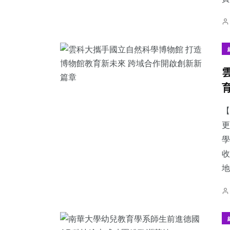
【
更
學
收
地.