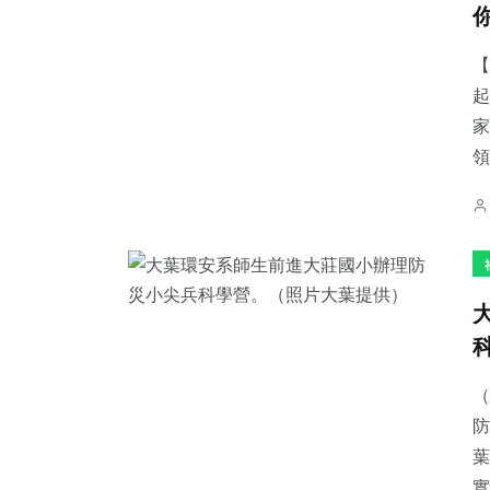
【
起
家
83
+
901
+
267
+
領
宗教
綜合新聞
健康
496
+
43
+
202
+
社會
科技新知
旅遊
（
防
葉
實