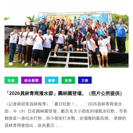
社會
綜合新聞
健康
旅遊
文教
「2026員林青商潑水節」圓林園登場。（照片公所提供）
（記者林碧珠員林報導）「夏日狂歡！」，「2026員林青商潑水
節」今（9）日在圓林園登場，數百名大小朋友到場戲水狂歡，市長
賴致富一身玩水打扮，與小朋友打水戰，全場嗨到最高潮。 承辦的
員林青商會指出，炎炎夏日，...