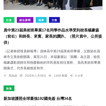
社會
綜合新聞
健康
文教
員中第23屆美術班畢展17名同學作品水準受到校長楊豪森
（前右）和師長、來賓、家長的讚許。（照片員中、公所提
供）
（記者林碧珠員林報導）員林高中第23屆美術班畢展，父親節在員
林市立美術館開幕，展至21日，本屆畫展以「面團」為主題，校長
楊豪森歡迎師生和熱愛藝術的市民朋友前往賞析。 員高美術班畢展
開幕式，代市長賴致富和市...
周為政
2026年八月09日
2,608 觀看
6 分享
旅遊
新加坡護照全球最強192國免簽 台灣34名