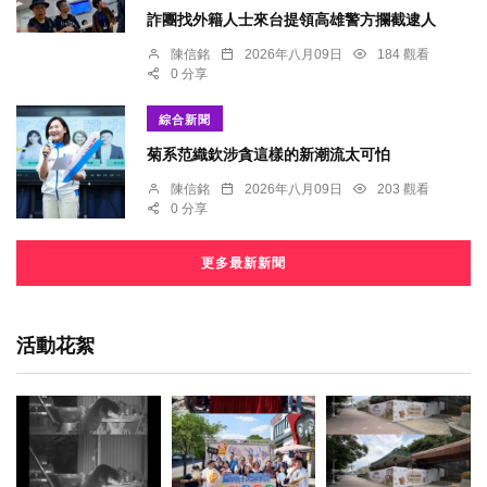
詐團找外籍人士來台提領高雄警方攔截逮人
陳信銘
2026年八月09日
184 觀看
0 分享
綜合新聞
菊系范織欽涉貪這樣的新潮流太可怕
陳信銘
2026年八月09日
203 觀看
0 分享
更多最新新聞
活動花絮