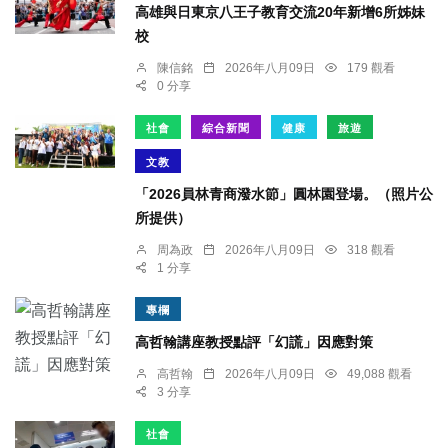
高雄與日東京八王子教育交流20年新增6所姊妹
校
陳信銘
2026年八月09日
179 觀看
0 分享
社會
綜合新聞
健康
旅遊
文教
「2026員林青商潑水節」圓林園登場。（照片公
所提供）
周為政
2026年八月09日
318 觀看
1 分享
專欄
高哲翰講座教授點評「幻謊」因應對策
高哲翰
2026年八月09日
49,088 觀看
3 分享
社會