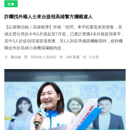
社會
詐團找外籍人士來台提領高雄警方攔截逮人
【記者陳信銘／高雄報導】外籍「快閃」車手犯案愈來愈密集，高
雄左營分局自今年6月底起至7月底，已累計查獲4名外籍提領車手，
其中3人於提領現場當場查獲，另1人則在準備搭機離境時，經跨機
關合作於高雄小港機場攔截拘提...
陳信銘
2026年八月09日
184 觀看
0 分享