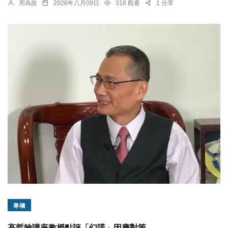
周為政
2026年八月09日
318 觀看
1 分享
專欄
高哲翰講座教授點評「幻謊」因應對策