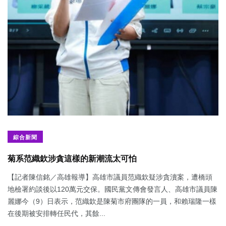
綜合新聞
菊系范織欽涉貪這樣的新潮流太可怕
【記者陳信銘／高雄報導】高雄市議員范織欽疑涉貪瀆案，遭橋頭
地檢署約談後以120萬元交保。國民黨文傳會發言人、高雄市議員陳
麗娜今（9）日表示，范織欽是陳菊市府團隊的一員，和賴瑞隆一樣
在後期被安排轉任民代，其餘...