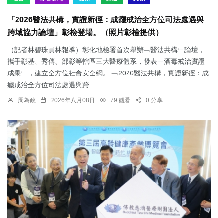
「2026醫法共構，實證新徑：成癮戒治全方位司法處遇與
跨域協力論壇」彰檢登場。（照片彰檢提供）
（記者林碧珠員林報導）彰化地檢署首次舉辦﹁醫法共構﹂論壇，
攜手彰基、秀傳、部彰等轄區三大醫療體系，發表﹁酒毒戒治實證
成果﹂，建立全方位社會安全網。 ﹁2026醫法共構，實證新徑：成
癮戒治全方位司法處遇與跨...
周為政
2026年八月08日
79 觀看
0 分享