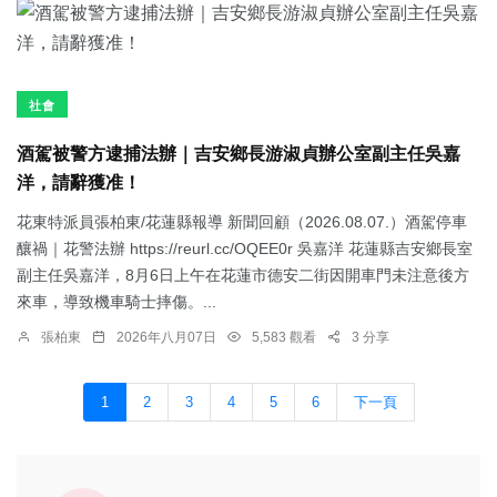
社會
酒駕被警方逮捕法辦｜吉安鄉長游淑貞辦公室副主任吳嘉
洋，請辭獲准！
花東特派員張柏東/花蓮縣報導 新聞回顧（2026.08.07.）酒駕停車
釀禍｜花警法辦 https://reurl.cc/OQEE0r 吳嘉洋 花蓮縣吉安鄉長室
副主任吳嘉洋，8月6日上午在花蓮市德安二街因開車門未注意後方
來車，導致機車騎士摔傷。...
張柏東
2026年八月07日
5,583 觀看
3 分享
1
2
3
4
5
6
下一頁