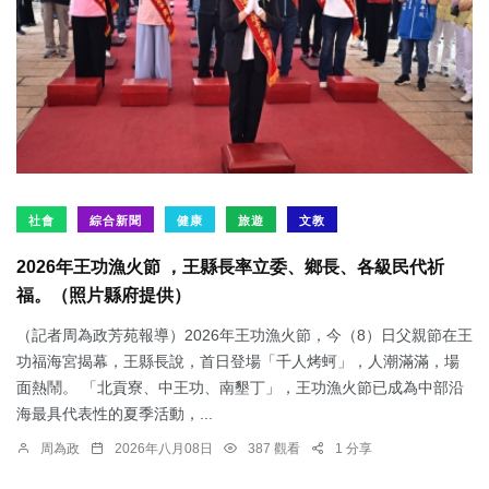
社會
綜合新聞
健康
旅遊
文教
2026年王功漁火節 ，王縣長率立委、鄉長、各級民代祈
福。（照片縣府提供）
（記者周為政芳苑報導）2026年王功漁火節，今（8）日父親節在王
功福海宮揭幕，王縣長說，首日登場「千人烤蚵」，人潮滿滿，場
面熱鬧。 「北貢寮、中王功、南墾丁」，王功漁火節已成為中部沿
海最具代表性的夏季活動，...
周為政
2026年八月08日
387 觀看
1 分享