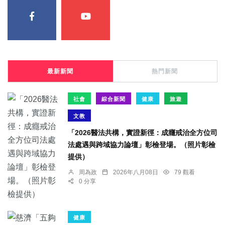
最新新聞
熱門新聞
社會
綜合新聞
健康
旅遊
文教
「2026醫法共構，實證新徑：成癮戒治全方位司
法處遇與跨域協力論壇」彰檢登場。（照片彰檢
提供）
周為政
2026年八月08日
79 觀看
0 分享
健康