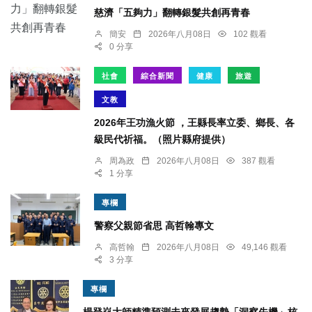
慈濟「五夠力」翻轉銀髮共創再青春
簡安
2026年八月08日
102 觀看
0 分享
社會
綜合新聞
健康
旅遊
文教
2026年王功漁火節 ，王縣長率立委、鄉長、各
級民代祈福。（照片縣府提供）
周為政
2026年八月08日
387 觀看
1 分享
專欄
警察父親節省思 高哲翰專文
高哲翰
2026年八月08日
49,146 觀看
3 分享
專欄