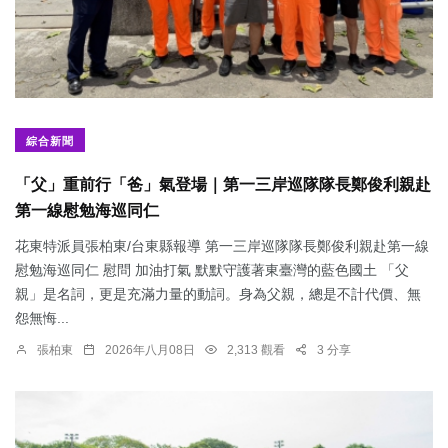
綜合新聞
「父」重前行「爸」氣登場｜第一三岸巡隊隊長鄭俊利親赴
第一線慰勉海巡同仁
花東特派員張柏東/台東縣報導 第一三岸巡隊隊長鄭俊利親赴第一線
慰勉海巡同仁 慰問 加油打氣 默默守護著東臺灣的藍色國土 「父
親」是名詞，更是充滿力量的動詞。身為父親，總是不計代價、無
怨無悔...
張柏東
2026年八月08日
2,313 觀看
3 分享