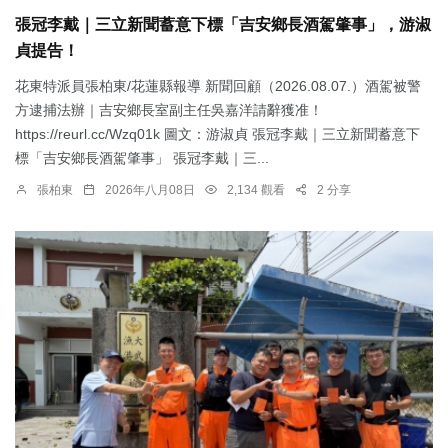
張冠李戴｜三立新聞蓄意下標「吉安鄉長酒駕肇事」，游淑
貞提告！
花東特派員張柏東/花蓮縣報導 新聞回顧（2026.08.07.）酒駕被警
方逮捕法辦｜吉安鄉長室副主任吳嘉洋請辭獲准！
https://reurl.cc/Wzq01k 圖文：游淑貞 張冠李戴｜三立新聞蓄意下
標「吉安鄉長酒駕肇事」 張冠李戴｜三...
張柏東
2026年八月08日
2,134 觀看
2 分享