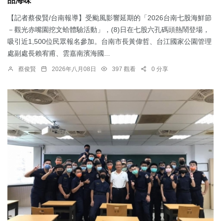
品海味
【記者蔡俊賢/台南報導】受颱風影響延期的「2026台南七股海鮮節
－觀光赤嘴園挖文蛤體驗活動」，(8)日在七股六孔碼頭熱鬧登場，
吸引近1,500位民眾報名參加。台南市長黃偉哲、台江國家公園管理
處副處長賴宥甫、雲嘉南濱海國...
蔡俊賢
2026年八月08日
397 觀看
0 分享