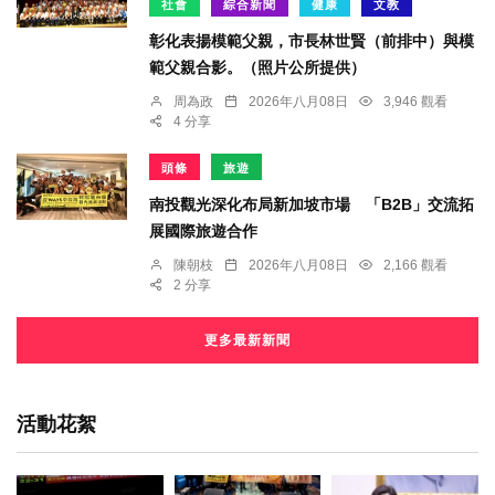
社會
綜合新聞
健康
文教
彰化表揚模範父親，市長林世賢（前排中）與模
範父親合影。（照片公所提供）
周為政
2026年八月08日
3,946 觀看
4 分享
頭條
旅遊
南投觀光深化布局新加坡市場 「B2B」交流拓
展國際旅遊合作
陳朝枝
2026年八月08日
2,166 觀看
2 分享
更多最新新聞
活動花絮