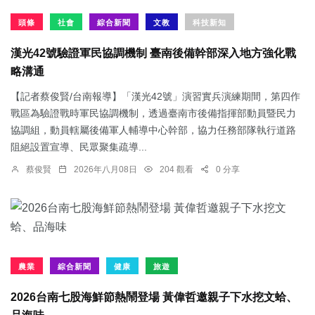
頭條
社會
綜合新聞
文教
科技新知
漢光42號驗證軍民協調機制 臺南後備幹部深入地方強化戰
略溝通
【記者蔡俊賢/台南報導】「漢光42號」演習實兵演練期間，第四作
戰區為驗證戰時軍民協調機制，透過臺南市後備指揮部動員暨民力
協調組，動員轄屬後備軍人輔導中心幹部，協力任務部隊執行道路
阻絕設置宣導、民眾聚集疏導...
蔡俊賢
2026年八月08日
204 觀看
0 分享
農業
綜合新聞
健康
旅遊
2026台南七股海鮮節熱鬧登場 黃偉哲邀親子下水挖文蛤、