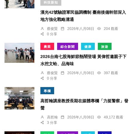
科技新知
漢光42號驗證軍民協調機制 臺南後備幹部深入
地方強化戰略溝通
蔡俊賢
2026年八月08日
204 觀看
0 分享
農業
綜合新聞
健康
旅遊
2026台南七股海鮮節熱鬧登場 黃偉哲邀親子下
水挖文蛤、品海味
蔡俊賢
2026年八月08日
397 觀看
0 分享
專欄
高哲翰講座教授長期在媒體專欄「力挺警察」發
聲
高哲翰
2026年八月08日
49,172 觀看
3 分享