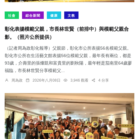
社會
綜合新聞
健康
文教
彰化表揚模範父親，市長林世賢（前排中）與模範父親合
影。（照片公所提供）
（記者周為政彰化報導）父親節，彰化市公所表揚56名模範父親。
彰化市公所在生活藝文館表揚56位模範父親，最年長有兩位，都是
93歲，介壽里的張燦凱和富貴里的劉秋陽，最年輕是茄南里64歲廖
福臨，市長林世賢分享模範父...
周為政
2026年八月08日
3,946 觀看
4 分享