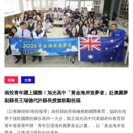
頭條
文教
南投青年躍上國際！旭光高中「黃金海岸造夢者」赴澳圓夢
副縣長王瑞德代許縣長授旗鼓勵祝福
［記者陳朝枝/南投報導］南投縣政府積極推動國際教育，協助在地
學子接軌國際的腳步再跨一大步，縣立旭光高中代表縣府向教育部
青年發展署申辦「青年百億海外圓夢基金計畫」，以「黃金海岸造
夢者」計畫成功爭取到超過新...