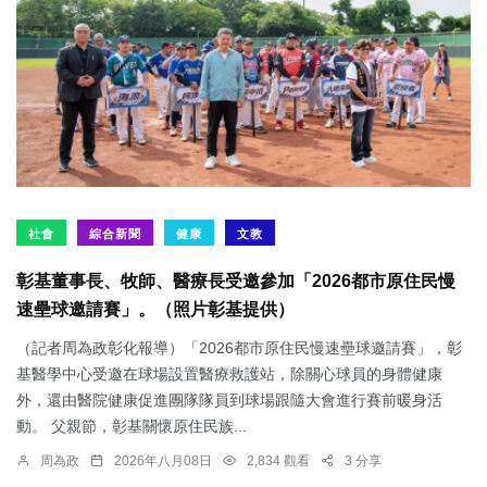
社會
綜合新聞
健康
文教
彰基董事長、牧師、醫療長受邀參加「2026都市原住民慢
速壘球邀請賽」。（照片彰基提供）
（記者周為政彰化報導）「2026都市原住民慢速壘球邀請賽」，彰
基醫學中心受邀在球場設置醫療救護站，除關心球員的身體健康
外，還由醫院健康促進團隊隊員到球場跟隨大會進行賽前暖身活
動。 父親節，彰基關懷原住民族...
周為政
2026年八月08日
2,834 觀看
3 分享