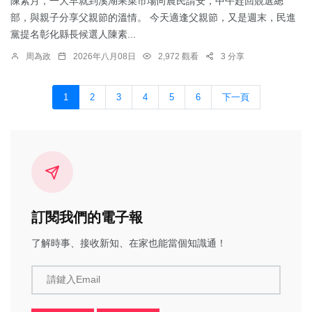
陳素月，一大早就到溪湖果菜市場向農民請安，中午趕回競選總
部，與親子分享父親節的溫情。 今天適逢父親節，又是週末，民進
黨提名彰化縣長候選人陳素...
周為政
2026年八月08日
2,972 觀看
3 分享
1
2
3
4
5
6
下一頁
訂閱我們的電子報
了解時事、接收新知、在家也能當個知識通！
請鍵入Email