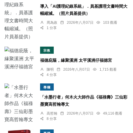
導入「AI護理紀錄系統」．員基護理文書時間大
幅縮減。（照片員基提供）
周為政
2026年八月07日
103 觀看
1 分享
宗教
福德庇蔭，緣聚溪洲 太平溪洲仔福德宮
陳明
2026年八月07日
1,715 觀看
4 分享
專欄
「水墨行者」何木火大師作品《福祿壽》三仙彩
墨寶高哲翰專文
高哲翰
2026年八月07日
49,116 觀看
8 分享