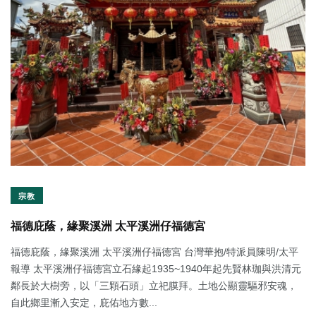
宗教
福德庇蔭，緣聚溪洲 太平溪洲仔福德宮
福德庇蔭，緣聚溪洲 太平溪洲仔福德宮 台灣華抱/特派員陳明/太平
報導 太平溪洲仔福德宮立石緣起1935~1940年起先賢林珈與洪清元
鄰長於大樹旁，以「三顆石頭」立祀膜拜。土地公顯靈驅邪安魂，
自此鄉里漸入安定，庇佑地方數...