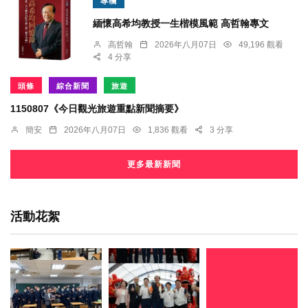
專欄
緬懷高希均教授一生楷模風範 高哲翰專文
高哲翰
2026年八月07日
49,196 觀看
4 分享
頭條
綜合新聞
旅遊
1150807《今日觀光旅遊重點新聞摘要》
簡安
2026年八月07日
1,836 觀看
3 分享
更多最新新聞
活動花絮