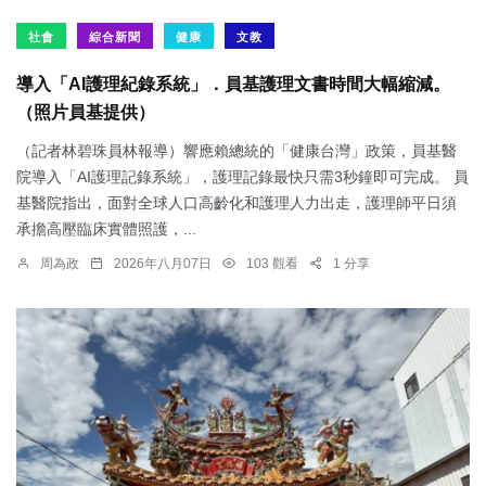
社會
綜合新聞
健康
文教
導入「AI護理紀錄系統」．員基護理文書時間大幅縮減。
（照片員基提供）
（記者林碧珠員林報導）響應賴總統的「健康台灣」政策，員基醫
院導入「AI護理記錄系統」，護理記錄最快只需3秒鐘即可完成。 員
基醫院指出，面對全球人口高齡化和護理人力出走，護理師平日須
承擔高壓臨床實體照護，...
周為政
2026年八月07日
103 觀看
1 分享