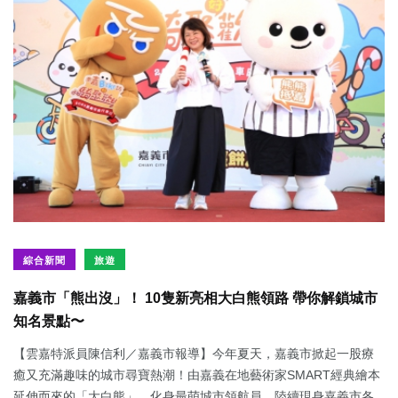
綜合新聞
旅遊
嘉義市「熊出沒」！ 10隻新亮相大白熊領路 帶你解鎖城市
知名景點〜
【雲嘉特派員陳信利／嘉義市報導】今年夏天，嘉義市掀起一股療
癒又充滿趣味的城市尋寶熱潮！由嘉義在地藝術家SMART經典繪本
延伸而來的「大白熊」，化身最萌城市領航員，陸續現身嘉義市各