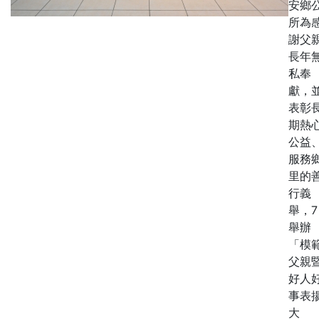
安鄉
所為
謝父
長年
私奉
獻，
表彰
期熱
公益
服務
里的
行義
舉，7
舉辦
「模
父親
好人
事表
大