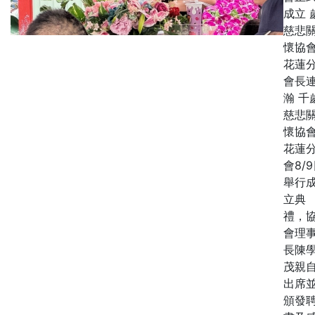
成立 
慈悲
懷協
花蓮
會長
瀚 千
慈悲
懷協
花蓮
會8/
舉行
立典
禮，
會理
長陳
茂親
出席
頒發