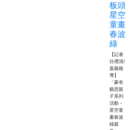
板頭
星空
童畫
春波
綠
【記者
任禮清/
嘉義報
導】
「豪有
藝思親
子系列
活動－
星空童
畫春波
綠篇