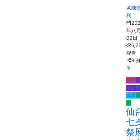
陳
利
20
年八
09日
6,2
觀看
9 
享
農業
合新
健康
遊
仙
七
祭