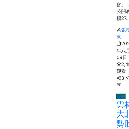
會」
公開
揚27..
張
東
20
年八
09日
2,4
觀看
3 
享
宗教
雲
大
勢