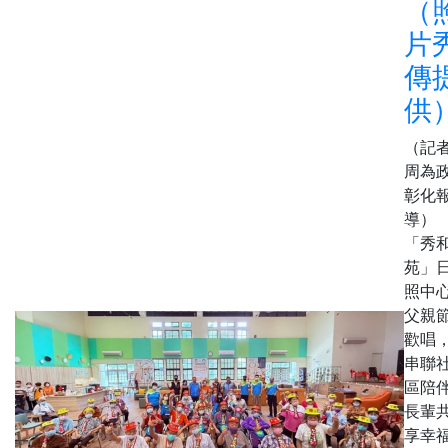
（
片
傳
供
（記
周為
彰化
導）
「秀
苑」
照中
父親
歡唱
串聯
區陪
長輩
享幸