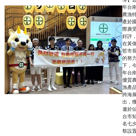
年台
農漁
產於
際廣
好評
在黃
哲市
的努
下，
年台
優質
漁產
跨海
出，
邀於
台市
名七
祭設