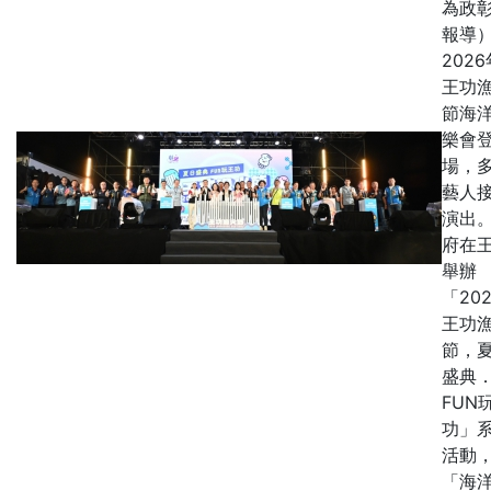
為政
報導
2026
王功
節海
樂會
場，
藝人
演出。
府在
舉辦
「202
王功
節，
盛典
FUN
功」
活動
「海