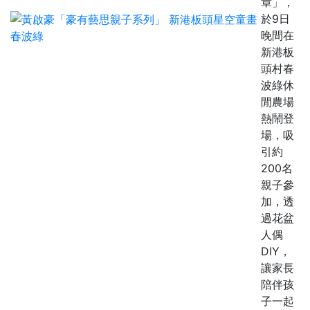
章」，
於9日
晚間在
新港板
頭村春
波綠休
閒農場
熱鬧登
場，吸
引約
200名
親子參
加，透
過花盆
人偶
DIY，
讓家長
陪伴孩
子一起