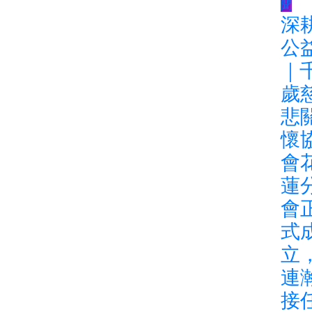
聞
深
公
｜
歲
悲
懷
會
蓮
會
式
立
連
接