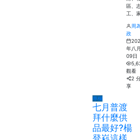
區、
工、家.
周
政
20
年八
09日
5,6
觀看
2 
享
專欄
七月普渡
拜什麼供
品最好?楊
登嵙這樣