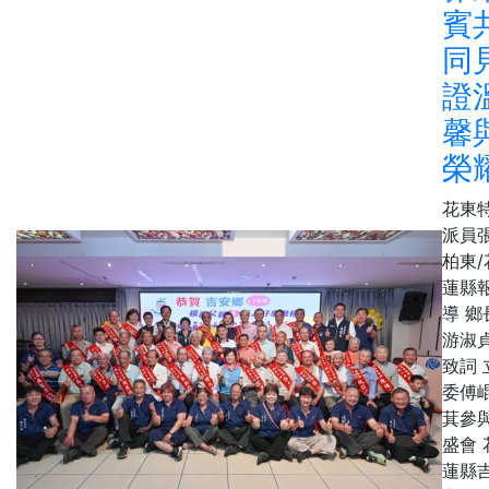
賓
同
證
馨
榮
花東
派員
柏東/
蓮縣
導 鄉
游淑
致詞 
委傅
萁參
盛會 
蓮縣