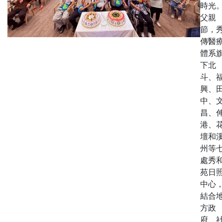
時光
父親
節，
傳醫
體系
下北
斗、
興、
中、
昌、
港、
壇和
州等
處秀
苑日
中心
結合
方政
府、