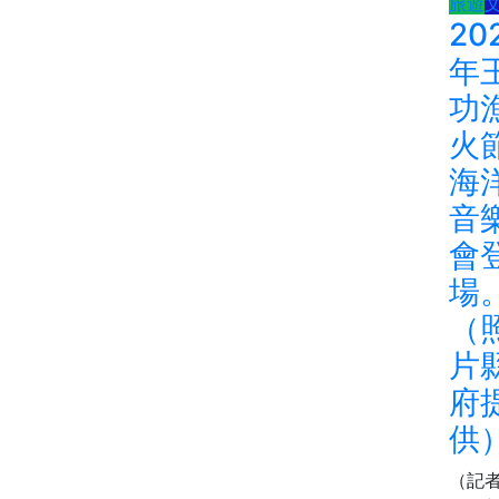
旅遊
20
年
功
火
海
音
會
場
（
片
府
供
（記