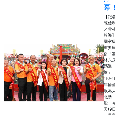
幕
【記
陳信
／雲
報導
國家
重要
俗「
林六
媽過
爐」
116-1
年輪
股為
北勢
股，
天(9日