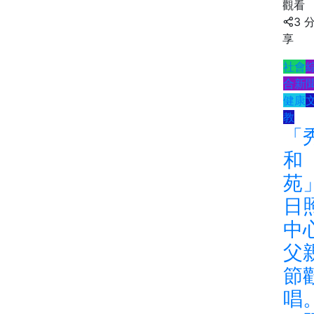
觀看
3 
享
社會
合新
健康
教
「
和
苑
日
中
父
節
唱