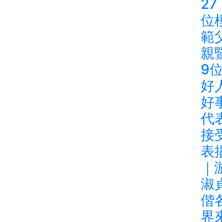
27
位
範
親
9
好
好
代
接
表
｜
淑
偕
界