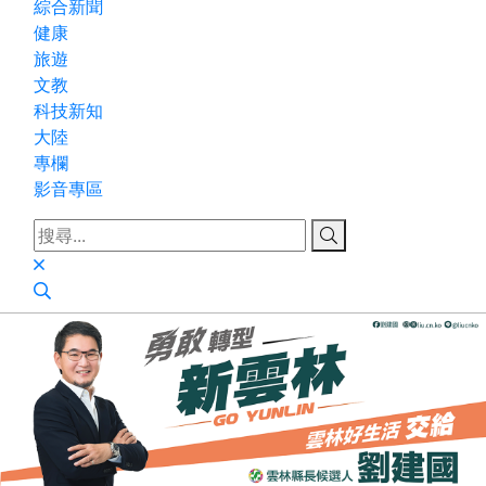
綜合新聞
健康
旅遊
文教
科技新知
大陸
專欄
影音專區