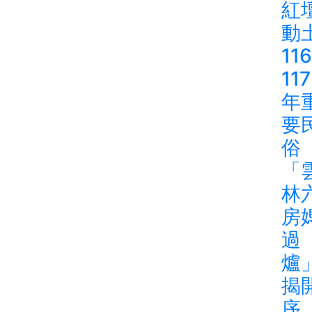
紅
動
116
117
年
要
俗
「
林
房
過
爐
揭
序