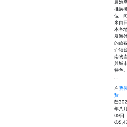
農漁
推廣
位，
來自
本各
及海
的旅
介紹
南物
與城
特色
...
蔡
賢
20
年八
09日
5,4