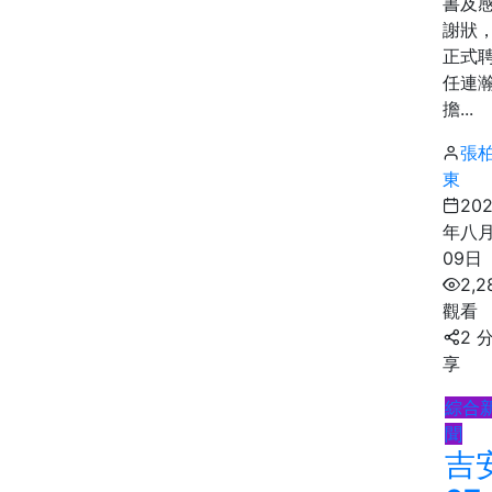
書及
謝狀
正式
任連
擔...
張
東
20
年八
09日
2,2
觀看
2 
享
綜合
聞
吉