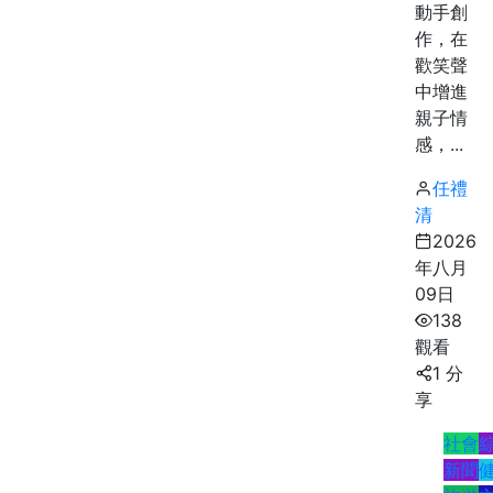
動手創
作，在
歡笑聲
中增進
親子情
感，...
任禮
清
2026
年八月
09日
138
觀看
1 分
享
社會
新聞