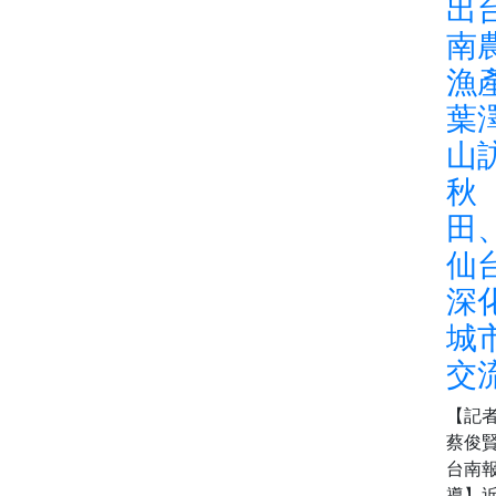
出
南
漁
葉
山
秋
田
仙
深
城
交
【記
蔡俊賢
台南
導】