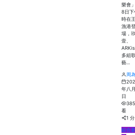
樂會
8日下
時在
漁港
場，
壹、
ARKi
多組
藝...
周
20
年八月
日
38
看
1 
綜合