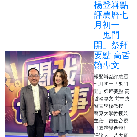
楊登嵙點
評農曆七
月初一
「鬼門
開」祭拜
要點 高哲
翰專文
楊登嵙點評農曆
七月初一「鬼門
開」祭拜要點 高
哲翰專文 前中央
警官學校教授、
警察大學教授兼
主任，曾任台視
《臺灣變色龍》
評論人、八大電