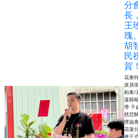
分
長
王
瑰
胡
民
賀
花東
派員
柏東/
蓮縣
導 千
慈悲
懷協
花蓮
會正