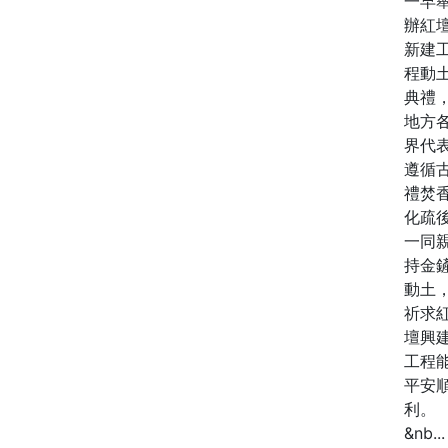
一早
辦紅
新建
程動
典禮
地方
界代
遵循
禮焚
化疏
一同
持金
動土
祈求
壇興
工程
平安
利。
&nb...