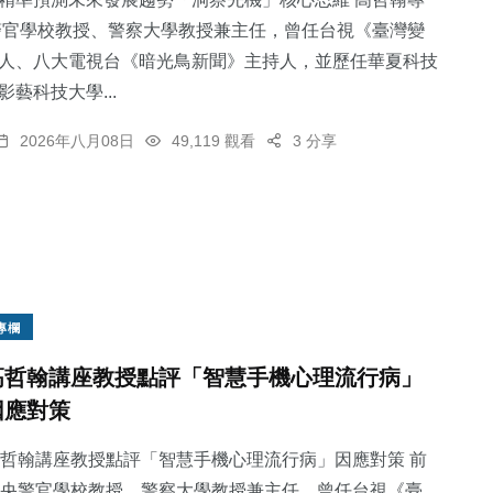
警官學校教授、警察大學教授兼主任，曾任台視《臺灣變
人、八大電視台《暗光鳥新聞》主持人，並歷任華夏科技
藝科技大學...
186
+
94
+
130
+
2026年八月08日
49,119 觀看
3 分享
文教
專欄
旅遊
27
+
52
+
專欄
科技新知
宗教
高哲翰講座教授點評「智慧手機心理流行病」
因應對策
哲翰講座教授點評「智慧手機心理流行病」因應對策 前
央警官學校教授、警察大學教授兼主任，曾任台視《臺