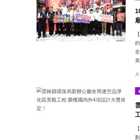
【
的
史
黃
【
劃