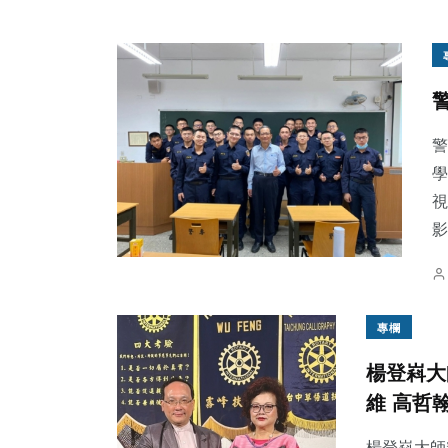
警
學
視
影
專欄
楊登嵙大
維 高哲
楊登嵙大師