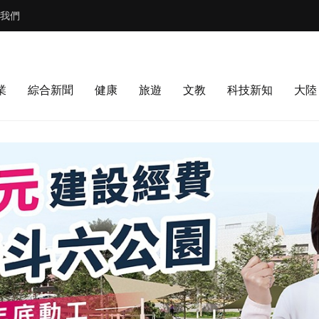
我們
業
綜合新聞
健康
旅遊
文教
科技新知
大陸