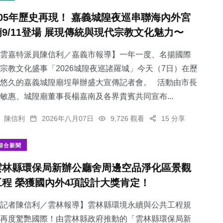
105年歷史再現！ 嘉義城隍夜巡串聯海內外宮
廟9/11登場 展現傳統與現代宗教文化魅力〜
雲嘉特派員陳信利／嘉義市報導】一年一度、名揚國際
宗教文化盛事「2026城隍夜巡諸羅城」今天（7日）在歷
悠久的嘉義城隍廟埕舉辦盛大宣傳記者會。 活動由市長
敏惠、城隍廟董事長楊嘉南及各界貴賓共同宣布...
陳信利
2026年八月07日
9,726 觀看
15 分享
綜合新聞
雲林縣環保局新辦公廳舍周邊空品淨化區景觀
工程 榮獲國內外4項設計大獎肯定！
記者陳信利／雲林報導】雲林縣環境永續與公共工程規
再度驚艷國際！由雲林縣政府推動的「雲林縣環保局新