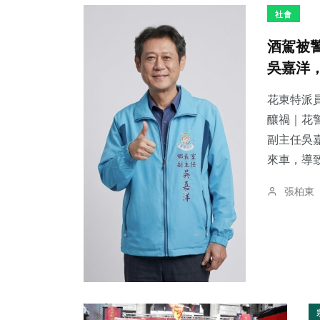
社會
酒駕被
吳嘉洋
花東特派員
釀禍｜花警法辦
副主任吳
來車，導致
張柏東