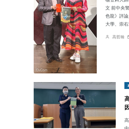
文 前中央
色龍》評論
大學、崇右影
40
+
571
+
169
+
高哲翰
頭條
綜合新聞
健康
2
+
57
+
314
+
大陸
農業
社會
高
中