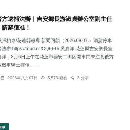
警方逮捕法辦｜吉安鄉長游淑貞辦公室副主任
，請辭獲准！
張柏東/花蓮縣報導 新聞回顧（2026.08.07.）酒駕停車
 https://reurl.cc/OQEE0r 吳嘉洋 花蓮縣吉安鄉長室
嘉洋，8月6日上午在花蓮市德安二街因開車門未注意後方
機車騎士摔傷。...
2026年八月07日
5,573 觀看
3 分享
宗教