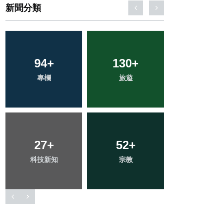
新聞分類
41
+
571
+
169
+
頭條
綜合新聞
健康
2
+
57
+
314
+
大陸
農業
社會