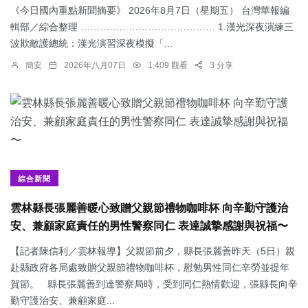
《今日國內重點新聞摘要》 2026年8月7日（星期五） 台灣華報編
輯部／綜合整理 …………………………………… 1.漢光深夜演練三
波欺敵護總統：​漢光演習深夜模擬「...
簡安
2026年八月07日
1,409 觀看
3 分享
綜合新聞
雲林縣長張麗善暖心致贈父親節禮物咖啡杯 向辛勤守護治
安、兼顧家庭責任的男性警察同仁 表達誠摯感謝與祝福〜
【記者陳信利／雲林報導】父親節前夕，縣長張麗善昨天（5日）親
赴縣政府各局處致贈父親節禮物咖啡杯，慰勉男性同仁辛勞並提年
賀節。 縣長張麗善到達警察局時，受到同仁熱情歡迎，張縣長向辛
勤守護治安、兼顧家庭...