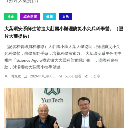
社會
綜合新聞
健康
文教
大葉環安系師生前進大莊國小辦理防災小尖兵科學營。（照
片大葉提供）
（記者林碧珠員林報導）大莊國小獲大葉大學協助，辦理防災小尖
兵科學營，由學童動手做，培養科學探索力。 大葉環安系主任周中
祺的「Science Agora模式擴大大眾科普實踐計畫」，獲國科會補
助，與溪州鄉大莊國小攜手舉辦...
周為政
2026年八月06日
5,651 觀看
3 分享