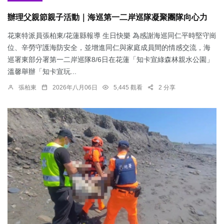
辦理父親節親子活動｜海巡第一二岸巡隊凝聚團隊向心力
花東特派員張柏東/花蓮縣報導 生日快樂 為感謝海巡同仁平時堅守崗
位、辛勞守護海防安全，並增進同仁與家庭成員間的情感交流，海
巡署東部分署第一二岸巡隊8/6日在花蓮「知卡宣綠森林親水公園」
溫馨舉辦「知卡宣玩...
張柏東
2026年八月06日
5,445 觀看
2 分享