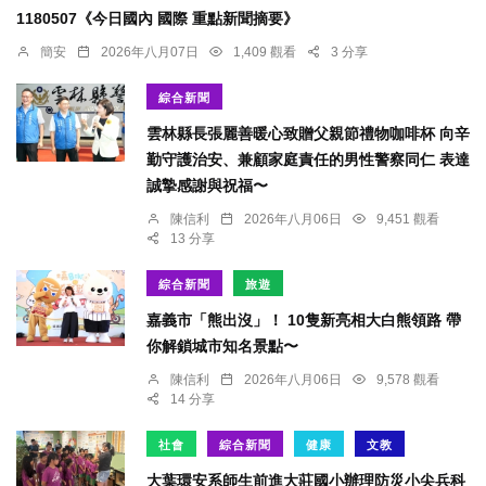
1180507《今日國內 國際 重點新聞摘要》
簡安
2026年八月07日
1,409 觀看
3 分享
綜合新聞
雲林縣長張麗善暖心致贈父親節禮物咖啡杯 向辛
勤守護治安、兼顧家庭責任的男性警察同仁 表達
誠摯感謝與祝福〜
陳信利
2026年八月06日
9,451 觀看
13 分享
綜合新聞
旅遊
嘉義市「熊出沒」！ 10隻新亮相大白熊領路 帶
你解鎖城市知名景點〜
陳信利
2026年八月06日
9,578 觀看
14 分享
社會
綜合新聞
健康
文教
大葉環安系師生前進大莊國小辦理防災小尖兵科