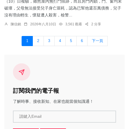
（10）日複驗，雖然屋內無打鬥痕跡，而且房門內鎖，門、窗均未
破壞，父母無法接受兒子身亡噩耗，認為已幫他還百萬債務，兒子
沒有理由輕生，懷疑遭人殺害，檢警...
陳信銘
2026年八月10日
3,561 觀看
2 分享
1
2
3
4
5
6
下一頁
訂閱我們的電子報
了解時事、接收新知、在家也能當個知識通！
請鍵入Email