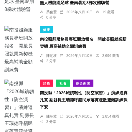
無人機能踢足球 臺南暑期8梯次體驗營
蔡俊賢
2026年八月10日
19 觀看
0 分享
健康
南投照顧服務員專班開放報名 開啟長照就業新
契機 最高補助全額訓練費
陳朝枝
2026年八月10日
2,696 觀看
2 分享
頭條
社會
綜合新聞
南投縣「2026城鎮韌性（防空演習）」演練逼真
扎實 副縣長王瑞德呼籲民眾落實疏散避難訓練保
平安
陳朝枝
2026年八月10日
2,854 觀看
2 分享