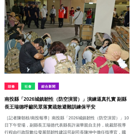
頭條
社會
綜合新聞
南投縣「2026城鎮韌性（防空演習）」演練逼真扎實 副縣
長王瑞德呼籲民眾落實疏散避難訓練保平安
［記者陳朝枝/南投報導］南投縣「2026城鎮韌性（防空演習）」10
日下午登場，副縣長王瑞德代表縣長許淑華親自主持，統裁部視導
行程由行政院數位發展部韌性建設司副司長陳坤中擔任指導官，國