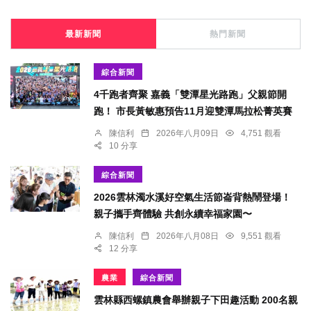
最新新聞
熱門新聞
綜合新聞
4千跑者齊聚 嘉義「雙潭星光路跑」父親節開
跑！ 市長黃敏惠預告11月迎雙潭馬拉松菁英賽
陳信利
2026年八月09日
4,751 觀看
10 分享
綜合新聞
2026雲林濁水溪好空氣生活節崙背熱鬧登場！
親子攜手齊體驗 共創永續幸福家園〜
陳信利
2026年八月08日
9,551 觀看
12 分享
農業
綜合新聞
雲林縣西螺鎮農會舉辦親子下田趣活動 200名親