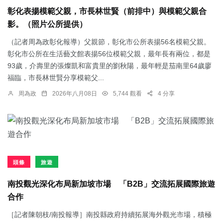
彰化表揚模範父親，市長林世賢（前排中）與模範父親合
影。（照片公所提供）
（記者周為政彰化報導）父親節，彰化市公所表揚56名模範父親。
彰化市公所在生活藝文館表揚56位模範父親，最年長有兩位，都是
93歲，介壽里的張燦凱和富貴里的劉秋陽，最年輕是茄南里64歲廖
福臨，市長林世賢分享模範父...
周為政
2026年八月08日
5,744 觀看
4 分享
頭條
旅遊
南投觀光深化布局新加坡市場 「B2B」交流拓展國際旅遊
合作
［記者陳朝枝/南投報導］南投縣政府持續拓展海外觀光市場，積極