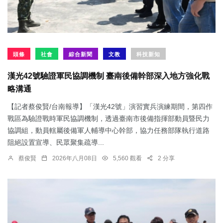
頭條
社會
綜合新聞
文教
科技新知
漢光42號驗證軍民協調機制 臺南後備幹部深入地方強化戰
略溝通
【記者蔡俊賢/台南報導】「漢光42號」演習實兵演練期間，第四作
戰區為驗證戰時軍民協調機制，透過臺南市後備指揮部動員暨民力
協調組，動員轄屬後備軍人輔導中心幹部，協力任務部隊執行道路
阻絕設置宣導、民眾聚集疏導...
蔡俊賢
2026年八月08日
5,560 觀看
2 分享