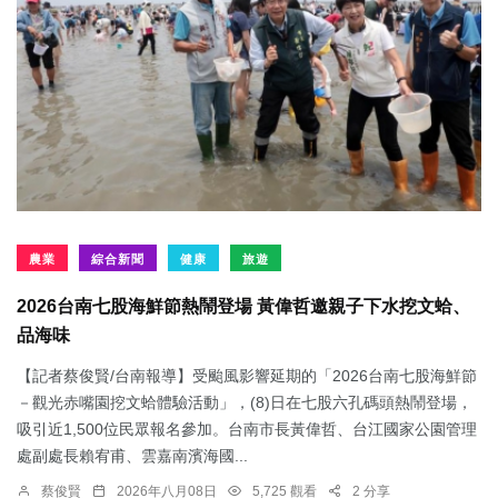
農業
綜合新聞
健康
旅遊
2026台南七股海鮮節熱鬧登場 黃偉哲邀親子下水挖文蛤、
品海味
【記者蔡俊賢/台南報導】受颱風影響延期的「2026台南七股海鮮節
－觀光赤嘴園挖文蛤體驗活動」，(8)日在七股六孔碼頭熱鬧登場，
吸引近1,500位民眾報名參加。台南市長黃偉哲、台江國家公園管理
處副處長賴宥甫、雲嘉南濱海國...
蔡俊賢
2026年八月08日
5,725 觀看
2 分享