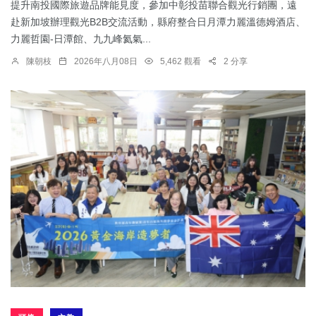
提升南投國際旅遊品牌能見度，參加中彰投苗聯合觀光行銷團，遠
赴新加坡辦理觀光B2B交流活動，縣府整合日月潭力麗溫德姆酒店、
力麗哲園-日潭館、九九峰氦氣...
陳朝枝
2026年八月08日
5,462 觀看
2 分享