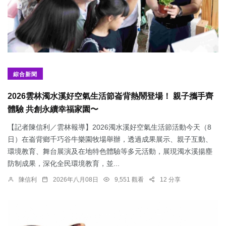
綜合新聞
2026雲林濁水溪好空氣生活節崙背熱鬧登場！ 親子攜手齊
體驗 共創永續幸福家園〜
【記者陳信利／雲林報導】2026濁水溪好空氣生活節活動今天（8
日）在崙背鄉千巧谷牛樂園牧場舉辦，透過成果展示、親子互動、
環境教育、舞台展演及在地特色體驗等多元活動，展現濁水溪揚塵
防制成果，深化全民環境教育，並...
陳信利
2026年八月08日
9,551 觀看
12 分享