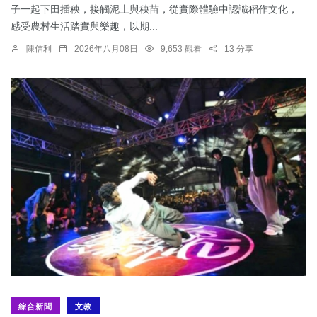
子一起下田插秧，接觸泥土與秧苗，從實際體驗中認識稻作文化，
感受農村生活踏實與樂趣，以期...
陳信利
2026年八月08日
9,653 觀看
13 分享
綜合新聞
文教