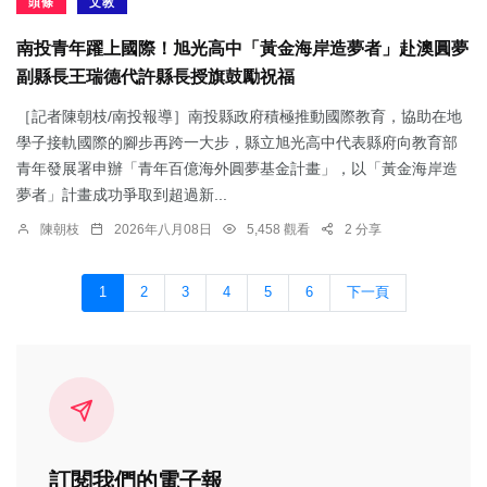
頭條
文教
南投青年躍上國際！旭光高中「黃金海岸造夢者」赴澳圓夢
副縣長王瑞德代許縣長授旗鼓勵祝福
［記者陳朝枝/南投報導］南投縣政府積極推動國際教育，協助在地
學子接軌國際的腳步再跨一大步，縣立旭光高中代表縣府向教育部
青年發展署申辦「青年百億海外圓夢基金計畫」，以「黃金海岸造
夢者」計畫成功爭取到超過新...
陳朝枝
2026年八月08日
5,458 觀看
2 分享
1
2
3
4
5
6
下一頁
訂閱我們的電子報