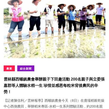
農業
綜合新聞
雲林縣西螺鎮農會舉辦親子下田趣活動 200名親子與立委張
嘉郡等人體驗水稻一生 珍惜並感恩每粒米背後農民的辛
勞！
【記者陳信利／雲林報導】西螺鎮農會今天（8日）在鹿場稻榖乾燥
中心西側農田，舉辦稻米專區-水稻一生系列體驗活動，約200名親