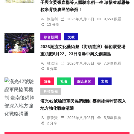
子與立委張嘉郡等人體驗水稻一生 珍惜並感恩每
粒米背後農民的辛勞！
陳信利
2026年八月08日
9,653 觀看
13 分享
綜合新聞
文教
2026潮流文化藝術祭《街頭造浪》藝術展登場
重頭戲8月22、23日引爆中興文創園區
林欣怡
2026年八月08日
7,640 觀看
8 分享
頭條
社會
綜合新聞
文教
科技新知
漢光42號驗證軍民協調機制 臺南後備幹部深入
地方強化戰略溝通
蔡俊賢
2026年八月08日
5,560 觀看
2 分享