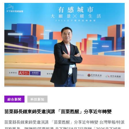
綜合新聞
科技新知
苗栗縣長鍾東錦受邀演講 「苗栗甦醒」分享近年轉變
苗栗縣長鍾東錦受邀演講 「苗栗甦醒」分享近年轉變 台灣華報/特派
員劉鳳盈、陳聰明/苗栗報導 天下雜誌8月7日舉辦「2026天下城市