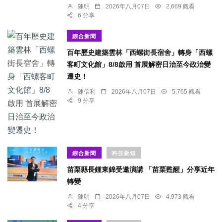
陳明
2026年八月07日
2,669 觀看
6 分享
綜合新聞
百年歷史建築雲林「西螺街長宿舍」轉身「西螺
客町文化館」8/8啟用 首展解密日治至今政治變
遷史！
陳信利
2026年八月07日
5,765 觀看
9 分享
綜合新聞
科技新知
苗栗縣長鍾東錦受邀演講 「苗栗甦醒」分享近年
轉變
陳明
2026年八月07日
4,973 觀看
4 分享