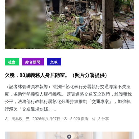
社會
綜合新聞
文教
欠稅，88歲義務人身居陃室。（照片分署提供）
（記者林碧珠員林報導）法務部彰化執行分署執行交通專案不失溫
度，協助弱勢義務人履行義務。 落實道路交通安全政策，維護租稅
公平，法務部行政執行署彰化分署持續推動「交通專案」，加強執
行滯欠「交通違規罰鍰」...
周為政
2026年八月07日
5,020 觀看
3 分享