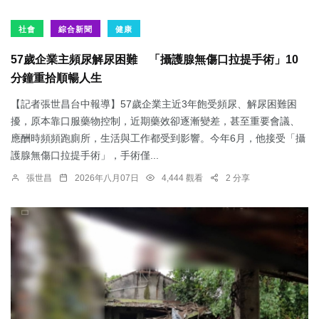
社會
綜合新聞
健康
57歲企業主頻尿解尿困難 「攝護腺無傷口拉提手術」10
分鐘重拾順暢人生
【記者張世昌台中報導】57歲企業主近3年飽受頻尿、解尿困難困
擾，原本靠口服藥物控制，近期藥效卻逐漸變差，甚至重要會議、
應酬時頻頻跑廁所，生活與工作都受到影響。今年6月，他接受「攝
護腺無傷口拉提手術」，手術僅...
張世昌
2026年八月07日
4,444 觀看
2 分享