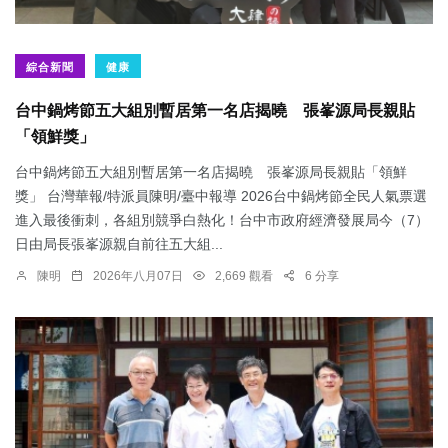
綜合新聞
健康
台中鍋烤節五大組別暫居第一名店揭曉 張峯源局長親貼
「領鮮獎」
台中鍋烤節五大組別暫居第一名店揭曉 張峯源局長親貼「領鮮
獎」 台灣華報/特派員陳明/臺中報導 2026台中鍋烤節全民人氣票選
進入最後衝刺，各組別競爭白熱化！台中市政府經濟發展局今（7）
日由局長張峯源親自前往五大組...
陳明
2026年八月07日
2,669 觀看
6 分享