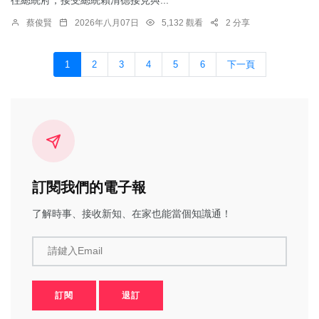
往總統府，接受總統賴清德接見與...
蔡俊賢
2026年八月07日
5,132 觀看
2 分享
1
2
3
4
5
6
下一頁
訂閱我們的電子報
了解時事、接收新知、在家也能當個知識通！
請鍵入Email
訂閱
退訂