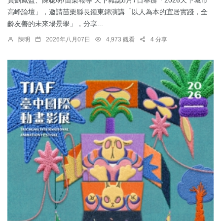
高峰論壇」，邀請苗栗縣長鍾東錦演講「以人為本的宜居實踐，全
齡友善的未來場景學」，分享...
陳明
2026年八月07日
4,973 觀看
4 分享