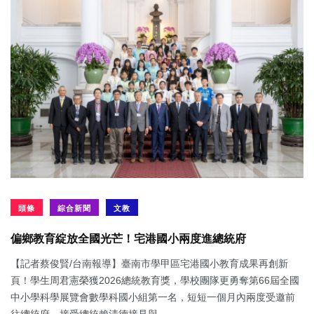
頭條
綜合新聞
文教
偏鄉教育綻放全國光芒！宅港國小兩度進總統府
【記者蔡俊賢/台南報導】臺南市學甲區宅港國小教育成果再創新
頁！學生周君憲榮獲2026總統教育獎，學校團隊更勇奪第66屆全國
中小學科學展覽會數學科國小組第一名，短短一個月內兩度受邀前